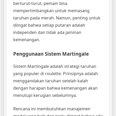
berturut-turut, pemain bisa
mempertimbangkan untuk memasang
taruhan pada merah. Namun, penting untuk
diingat bahwa setiap putaran adalah
independen dan tidak ada jaminan
kemenangan.
Penggunaan Sistem Martingale
Sistem Martingale adalah strategi taruhan
yang populer di roulette. Prinsipnya adalah
menggandakan taruhan setelah kalah
dengan harapan bahwa kemenangan akan
menutupi kerugian sebelumnya.
Rencana ini membutuhkan manajemen