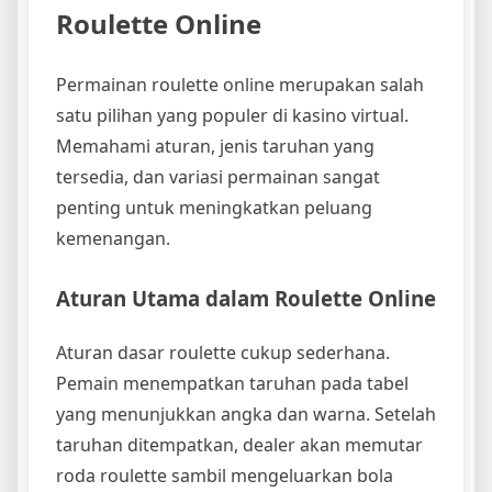
Roulette Online
Permainan roulette online merupakan salah
satu pilihan yang populer di kasino virtual.
Memahami aturan, jenis taruhan yang
tersedia, dan variasi permainan sangat
penting untuk meningkatkan peluang
kemenangan.
Aturan Utama dalam Roulette Online
Aturan dasar roulette cukup sederhana.
Pemain menempatkan taruhan pada tabel
yang menunjukkan angka dan warna. Setelah
taruhan ditempatkan, dealer akan memutar
roda roulette sambil mengeluarkan bola