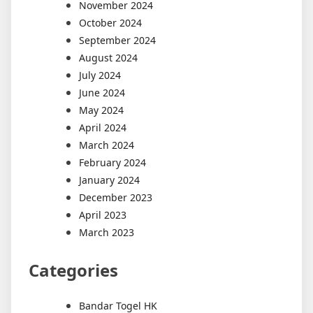
November 2024
October 2024
September 2024
August 2024
July 2024
June 2024
May 2024
April 2024
March 2024
February 2024
January 2024
December 2023
April 2023
March 2023
Categories
Bandar Togel HK