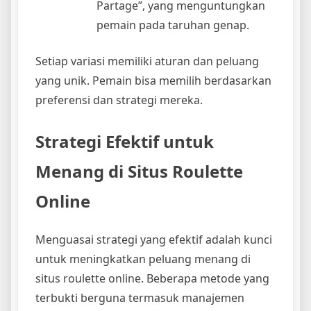
Partage”, yang menguntungkan
pemain pada taruhan genap.
Setiap variasi memiliki aturan dan peluang
yang unik. Pemain bisa memilih berdasarkan
preferensi dan strategi mereka.
Strategi Efektif untuk
Menang di Situs Roulette
Online
Menguasai strategi yang efektif adalah kunci
untuk meningkatkan peluang menang di
situs roulette online. Beberapa metode yang
terbukti berguna termasuk manajemen