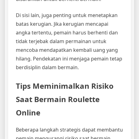
Di sisi lain, juga penting untuk menetapkan
batas kerugian. Jika kerugian mencapai
angka tertentu, pemain harus berhenti dan
tidak terjebak dalam permainan untuk
mencoba mendapatkan kembali uang yang
hilang. Pendekatan ini menjaga pemain tetap
berdisiplin dalam bermain.
Tips Meminimalkan Risiko
Saat Bermain Roulette
Online
Beberapa langkah strategis dapat membantu
pemain mengurangi risiko saat bermain