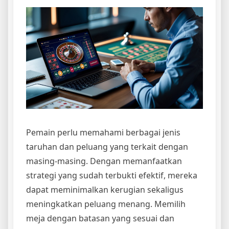
Pemain perlu memahami berbagai jenis
taruhan dan peluang yang terkait dengan
masing-masing. Dengan memanfaatkan
strategi yang sudah terbukti efektif, mereka
dapat meminimalkan kerugian sekaligus
meningkatkan peluang menang. Memilih
meja dengan batasan yang sesuai dan