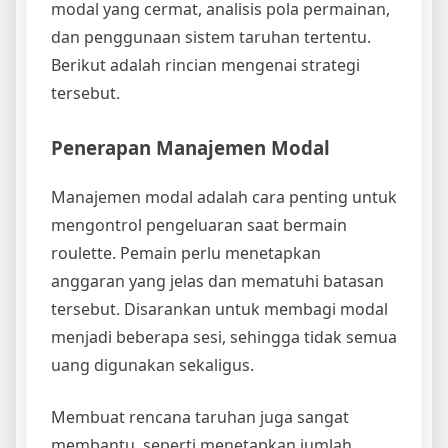
modal yang cermat, analisis pola permainan,
dan penggunaan sistem taruhan tertentu.
Berikut adalah rincian mengenai strategi
tersebut.
Penerapan Manajemen Modal
Manajemen modal adalah cara penting untuk
mengontrol pengeluaran saat bermain
roulette. Pemain perlu menetapkan
anggaran yang jelas dan mematuhi batasan
tersebut. Disarankan untuk membagi modal
menjadi beberapa sesi, sehingga tidak semua
uang digunakan sekaligus.
Membuat rencana taruhan juga sangat
membantu, seperti menetapkan jumlah