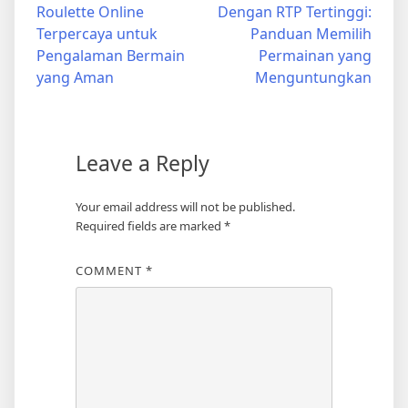
Roulette Online
Dengan RTP Tertinggi:
navigation
Terpercaya untuk
Panduan Memilih
Pengalaman Bermain
Permainan yang
yang Aman
Menguntungkan
Leave a Reply
Your email address will not be published.
Required fields are marked
*
COMMENT
*