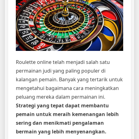
Roulette online telah menjadi salah satu
permainan judi yang paling populer di
kalangan pemain. Banyak yang tertarik untuk
mengetahui bagaimana cara meningkatkan
peluang mereka dalam permainan ini.
Strategi yang tepat dapat membantu
pemain untuk meraih kemenangan lebih
sering dan menikmati pengalaman
bermain yang lebih menyenangkan.