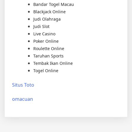
Bandar Togel Macau
Blackjack Online
Judi Olahraga
Judi Slot
Live Casino
Poker Online
Roulette Online
Taruhan Sports
Tembak Ikan Online
Togel Online
Situs Toto
omacuan