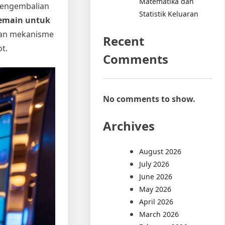
Matematika dan
 pengembalian
Statistik Keluaran
pemain untuk
dan mekanisme
Recent
t.
Comments
No comments to show.
Archives
August 2026
July 2026
June 2026
May 2026
April 2026
March 2026