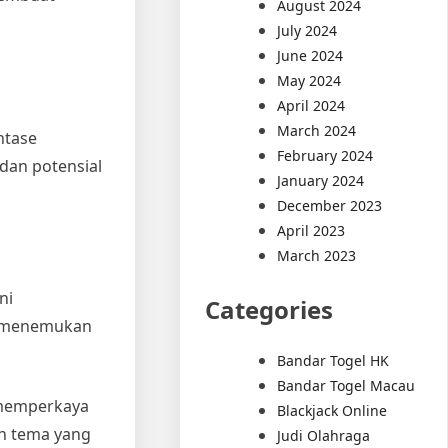
August 2024
July 2024
June 2024
May 2024
April 2024
March 2024
ntase
February 2024
dan potensial
January 2024
December 2023
April 2023
March 2023
ni
Categories
t menemukan
Bandar Togel HK
Bandar Togel Macau
t memperkaya
Blackjack Online
n tema yang
Judi Olahraga