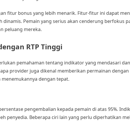
ngan fitur bonus yang lebih menarik. Fitur-fitur ini dapat m
 dinamis. Pemain yang serius akan cenderung berfokus p
n peluang mereka.
engan RTP Tinggi
rlukan pemahaman tentang indikator yang mendasari da
erapa provider juga dikenal memberikan permainan dengan
ara menemukannya dengan tepat.
persentase pengembalian kepada pemain di atas 95%. Indika
 penyedia. Beberapa ciri lain yang perlu diperhatikan mel