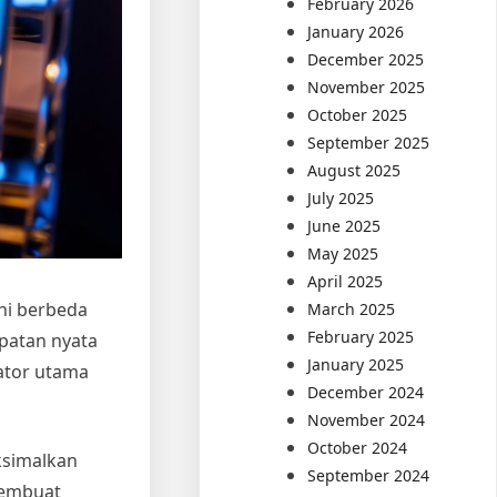
February 2026
January 2026
December 2025
November 2025
October 2025
September 2025
August 2025
July 2025
June 2025
May 2025
April 2025
ni berbeda
March 2025
February 2025
patan nyata
January 2025
ator utama
December 2024
November 2024
October 2024
ksimalkan
September 2024
membuat