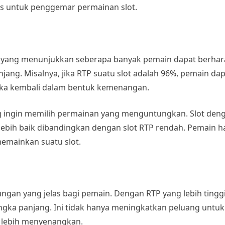
as untuk penggemar permainan slot.
se yang menunjukkan seberapa banyak pemain dapat berha
jang. Misalnya, jika RTP suatu slot adalah 96%, pemain da
eka kembali dalam bentuk kemenangan.
ingin memilih permainan yang menguntungkan. Slot deng
ih baik dibandingkan dengan slot RTP rendah. Pemain ha
emainkan suatu slot.
ngan yang jelas bagi pemain. Dengan RTP yang lebih tingg
ngka panjang. Ini tidak hanya meningkatkan peluang untu
 lebih menyenangkan.