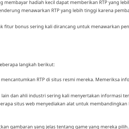
ing membayar hadiah kecil dapat memberikan RTP yang lebih
 cenderung menawarkan RTP yang lebih tinggi karena pemba
ak fitur bonus sering kali dirancang untuk menawarkan p
berapa langkah berikut:
g mencantumkan RTP di situs resmi mereka. Memeriksa inf
 lain dan ahli industri sering kali menyertakan informasi te
berapa situs web menyediakan alat untuk membandingkan R
kan gambaran yang jelas tentang game yang mereka pilih.