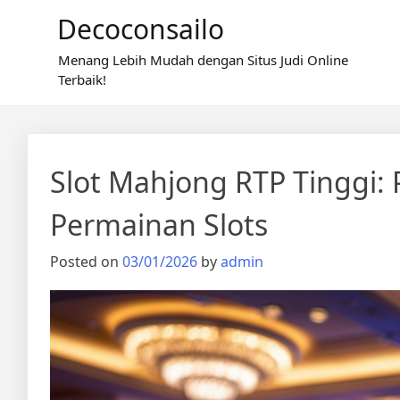
Skip
Decoconsailo
to
content
Menang Lebih Mudah dengan Situs Judi Online
Terbaik!
Slot Mahjong RTP Tinggi
Permainan Slots
Posted on
03/01/2026
by
admin