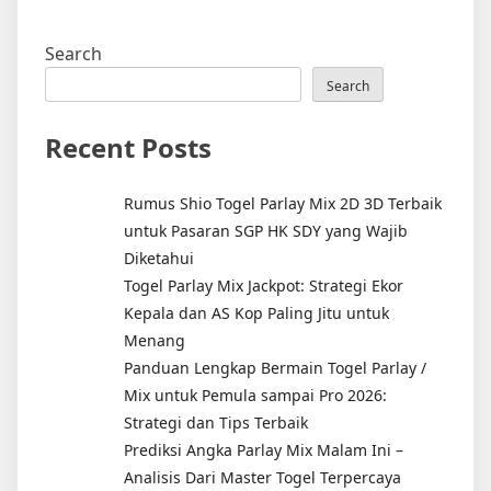
Search
Search
Recent Posts
Rumus Shio Togel Parlay Mix 2D 3D Terbaik
untuk Pasaran SGP HK SDY yang Wajib
Diketahui
Togel Parlay Mix Jackpot: Strategi Ekor
Kepala dan AS Kop Paling Jitu untuk
Menang
Panduan Lengkap Bermain Togel Parlay /
Mix untuk Pemula sampai Pro 2026:
Strategi dan Tips Terbaik
Prediksi Angka Parlay Mix Malam Ini –
Analisis Dari Master Togel Terpercaya