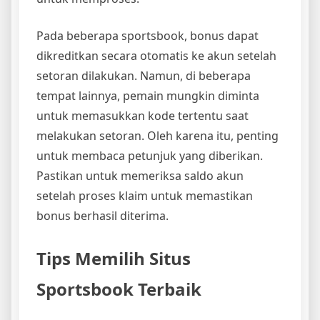
Pada beberapa sportsbook, bonus dapat
dikreditkan secara otomatis ke akun setelah
setoran dilakukan. Namun, di beberapa
tempat lainnya, pemain mungkin diminta
untuk memasukkan kode tertentu saat
melakukan setoran. Oleh karena itu, penting
untuk membaca petunjuk yang diberikan.
Pastikan untuk memeriksa saldo akun
setelah proses klaim untuk memastikan
bonus berhasil diterima.
Tips Memilih Situs
Sportsbook Terbaik