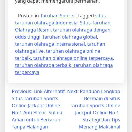
yang dapat memengaruhi permainan.
Posted in
Taruhan Sports
Tagged
situs
taruhan olahraga Indonesia
,
Situs Taruhan
Olahraga Resmi
,
taruhan olahraga dengan
odds tinggi
,
taruhan olahraga global
,
taruhan olahraga internasional
,
taruhan
olahraga live
,
taruhan olahraga online
terbaik
,
taruhan olahraga online terpercaya
,
taruhan olahraga terbaik
,
taruhan olahraga
terpercaya
Post
Previous:
Link Alternatif
Next:
Panduan Lengkap
Situs Taruhan Sports
Bermain di Situs
navigation
Online Jackpot Online
Taruhan Sports Online
No.1 Anti Blokir: Solusi
Jackpot Online No.1:
Aman untuk Bertaruh
Strategi dan Tips
Tanpa Halangan
Menang Maksimal