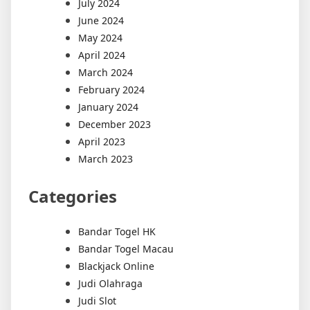
July 2024
June 2024
May 2024
April 2024
March 2024
February 2024
January 2024
December 2023
April 2023
March 2023
Categories
Bandar Togel HK
Bandar Togel Macau
Blackjack Online
Judi Olahraga
Judi Slot