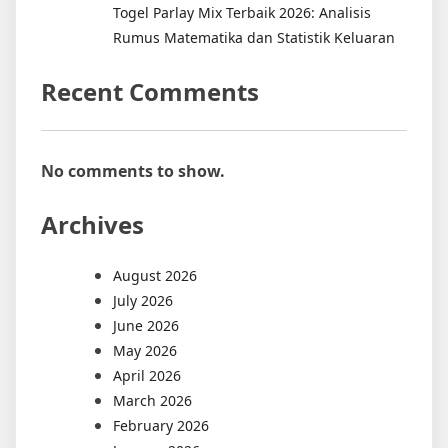
Togel Parlay Mix Terbaik 2026: Analisis
Rumus Matematika dan Statistik Keluaran
Recent Comments
No comments to show.
Archives
August 2026
July 2026
June 2026
May 2026
April 2026
March 2026
February 2026