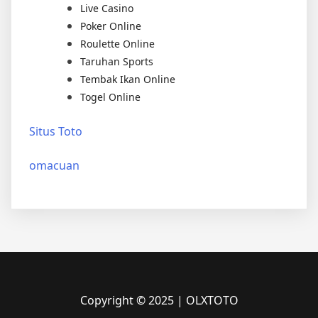
Live Casino
Poker Online
Roulette Online
Taruhan Sports
Tembak Ikan Online
Togel Online
Situs Toto
omacuan
Copyright © 2025 |
OLXTOTO