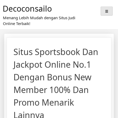
Skip
Decoconsailo
to
content
Menang Lebih Mudah dengan Situs Judi
Online Terbaik!
Situs Sportsbook Dan
Jackpot Online No.1
Dengan Bonus New
Member 100% Dan
Promo Menarik
Lainnya