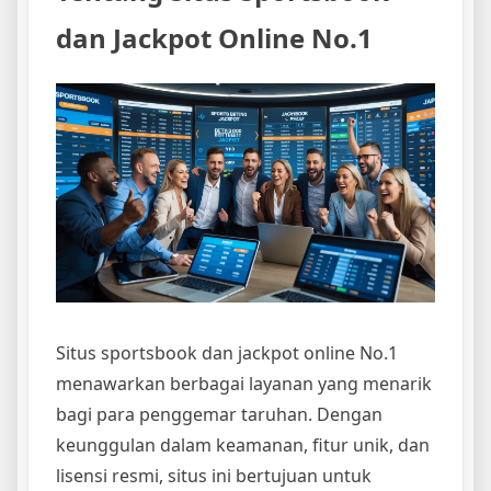
dan Jackpot Online No.1
Situs sportsbook dan jackpot online No.1
menawarkan berbagai layanan yang menarik
bagi para penggemar taruhan. Dengan
keunggulan dalam keamanan, fitur unik, dan
lisensi resmi, situs ini bertujuan untuk