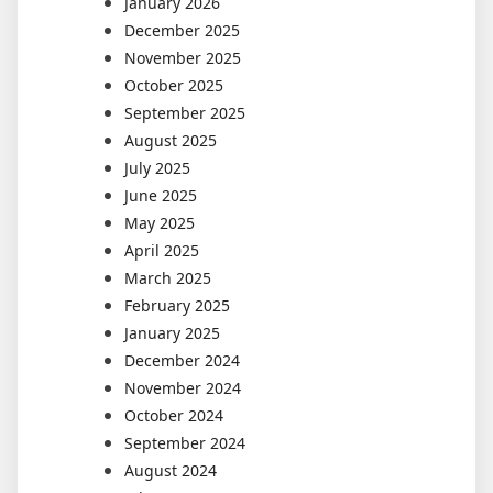
January 2026
December 2025
November 2025
October 2025
September 2025
August 2025
July 2025
June 2025
May 2025
April 2025
March 2025
February 2025
January 2025
December 2024
November 2024
October 2024
September 2024
August 2024