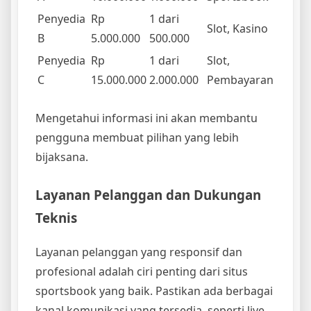
Penyedia
Rp
1 dari
Slot, Kasino
B
5.000.000
500.000
Penyedia
Rp
1 dari
Slot,
C
15.000.000
2.000.000
Pembayaran
Mengetahui informasi ini akan membantu
pengguna membuat pilihan yang lebih
bijaksana.
Layanan Pelanggan dan Dukungan
Teknis
Layanan pelanggan yang responsif dan
profesional adalah ciri penting dari situs
sportsbook yang baik. Pastikan ada berbagai
kanal komunikasi yang tersedia, seperti live