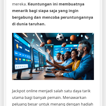
mereka.
Keuntungan ini membuatnya
menarik bagi siapa saja yang ingin
bergabung dan mencoba peruntungannya
di dunia taruhan.
Jackpot online menjadi salah satu daya tarik
utama bagi banyak pemain. Menawarkan
peluang besar untuk menang dengan hadiah