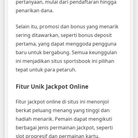
pertanyaan, mulai dari pendaftaran hingga
penarikan dana.
Selain itu, promosi dan bonus yang menarik
sering ditawarkan, seperti bonus deposit
pertama, yang dapat menggoda pengguna
baru untuk bergabung. Semua keunggulan
ini menjadikan situs sportsbook ini pilihan
tepat untuk para petaruh.
Fitur Unik Jackpot Online
Fitur jackpot online di situs ini menonjol
berkat peluang menang yang tinggi dan
hadiah menarik. Pemain dapat mengikuti
berbagai jenis permainan jackpot, seperti
slot progresif dan permainan kartu.