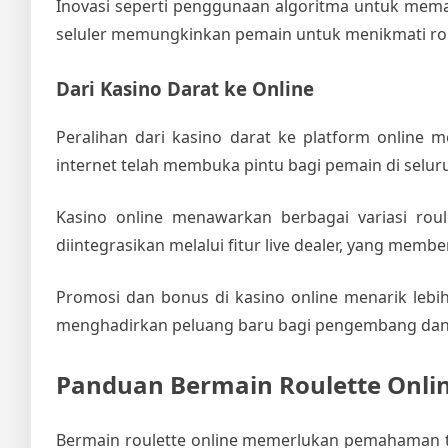
Inovasi seperti penggunaan algoritma untuk memast
seluler memungkinkan pemain untuk menikmati rou
Dari Kasino Darat ke Online
Peralihan dari kasino darat ke platform online 
internet telah membuka pintu bagi pemain di selu
Kasino online menawarkan berbagai variasi roule
diintegrasikan melalui fitur live dealer, yang memb
Promosi dan bonus di kasino online menarik lebi
menghadirkan peluang baru bagi pengembang dan 
Panduan Bermain Roulette Onli
Bermain roulette online memerlukan pemahaman te