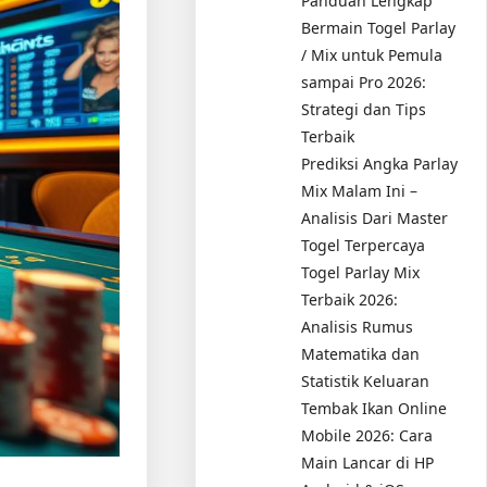
Panduan Lengkap
Bermain Togel Parlay
/ Mix untuk Pemula
sampai Pro 2026:
Strategi dan Tips
Terbaik
Prediksi Angka Parlay
Mix Malam Ini –
Analisis Dari Master
Togel Terpercaya
Togel Parlay Mix
Terbaik 2026:
Analisis Rumus
Matematika dan
Statistik Keluaran
Tembak Ikan Online
Mobile 2026: Cara
Main Lancar di HP