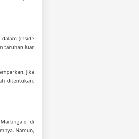
 dalam (inside
n taruhan luar
emparkan. Jika
ah ditentukan.
Martingale, di
umnya. Namun,