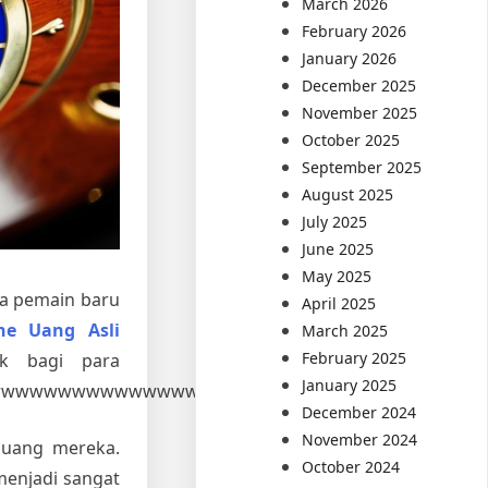
March 2026
February 2026
January 2026
December 2025
November 2025
October 2025
September 2025
August 2025
July 2025
June 2025
May 2025
ya pemain baru
April 2025
ne Uang Asli
March 2025
February 2025
k bagi para
January 2025
wwwwwwwwwwwwwwwwwwwwwwwwwwwwwwwwwww
December 2024
November 2024
luang mereka.
October 2024
menjadi sangat