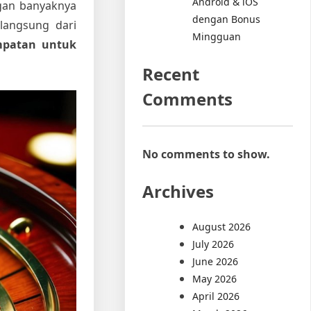
Android & iOS
ngan banyaknya
dengan Bonus
langsung dari
Mingguan
mpatan untuk
Recent
Comments
No comments to show.
Archives
August 2026
July 2026
June 2026
May 2026
April 2026