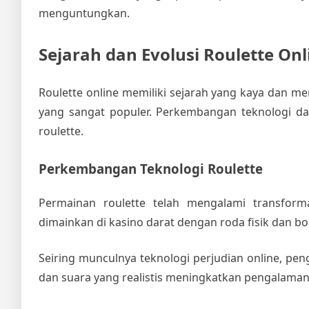
menguntungkan.
Sejarah dan Evolusi Roulette Onl
Roulette online memiliki sejarah yang kaya dan me
yang sangat populer. Perkembangan teknologi da
roulette.
Perkembangan Teknologi Roulette
Permainan roulette telah mengalami transforma
dimainkan di kasino darat dengan roda fisik dan bo
Seiring munculnya teknologi perjudian online, pen
dan suara yang realistis meningkatkan pengalaman