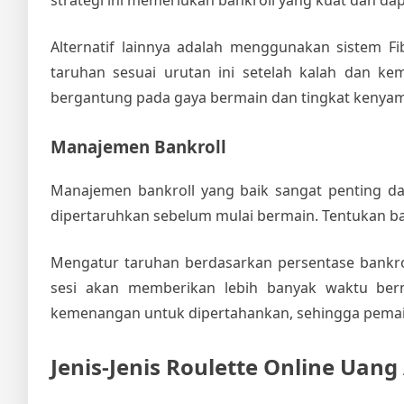
Alternatif lainnya adalah menggunakan sistem F
taruhan sesuai urutan ini setelah kalah dan ke
bergantung pada gaya bermain dan tingkat kenya
Manajemen Bankroll
Manajemen bankroll yang baik sangat penting d
dipertaruhkan sebelum mulai bermain. Tentukan ba
Mengatur taruhan berdasarkan persentase bankrol
sesi akan memberikan lebih banyak waktu berm
kemenangan untuk dipertahankan, sehingga pemain 
Jenis-Jenis Roulette Online Uang 