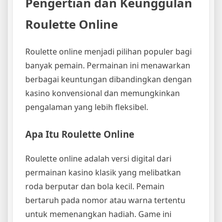
Pengertian dan Keunggulan
Roulette Online
Roulette online menjadi pilihan populer bagi
banyak pemain. Permainan ini menawarkan
berbagai keuntungan dibandingkan dengan
kasino konvensional dan memungkinkan
pengalaman yang lebih fleksibel.
Apa Itu Roulette Online
Roulette online adalah versi digital dari
permainan kasino klasik yang melibatkan
roda berputar dan bola kecil. Pemain
bertaruh pada nomor atau warna tertentu
untuk memenangkan hadiah. Game ini