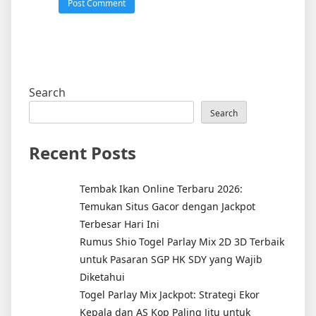
Search
Search
Recent Posts
Tembak Ikan Online Terbaru 2026:
Temukan Situs Gacor dengan Jackpot
Terbesar Hari Ini
Rumus Shio Togel Parlay Mix 2D 3D Terbaik
untuk Pasaran SGP HK SDY yang Wajib
Diketahui
Togel Parlay Mix Jackpot: Strategi Ekor
Kepala dan AS Kop Paling Jitu untuk