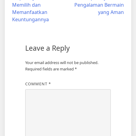
Memilih dan
Pengalaman Bermain
Memanfaatkan
yang Aman
Keuntungannya
Leave a Reply
Your email address will not be published.
Required fields are marked
*
COMMENT
*