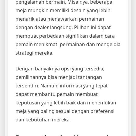
pengalaman bermain. Misalnya, beberapa
meja mungkin memiliki desain yang lebih
menarik atau menawarkan permainan
dengan dealer langsung. Pilihan ini dapat
membuat perbedaan signifikan dalam cara
pemain menikmati permainan dan mengelola
strategi mereka.
Dengan banyaknya opsi yang tersedia,
pemilihannya bisa menjadi tantangan
tersendiri. Namun, informasi yang tepat
dapat membantu pemain membuat
keputusan yang lebih baik dan menemukan
meja yang paling sesuai dengan preferensi
dan kebutuhan mereka.