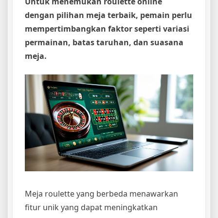
Untuk menemukan roulette online
dengan pilihan meja terbaik, pemain perlu
mempertimbangkan faktor seperti variasi
permainan, batas taruhan, dan suasana
meja.
Meja roulette yang berbeda menawarkan
fitur unik yang dapat meningkatkan