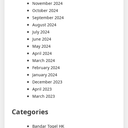
November 2024
October 2024
September 2024
August 2024
July 2024
June 2024
May 2024
April 2024
March 2024
February 2024
January 2024
December 2023
April 2023
March 2023
Categories
Bandar Togel HK