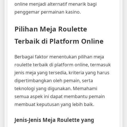
online menjadi alternatif menarik bagi
penggemar permainan kasino.
Pilihan Meja Roulette
Terbaik di Platform Online
Berbagai faktor menentukan pilihan meja
roulette terbaik di platform online, termasuk
jenis meja yang tersedia, kriteria yang harus
dipertimbangkan oleh pemain, serta
teknologi yang digunakan. Memahami
semua aspek ini dapat membantu pemain
membuat keputusan yang lebih baik.
Jenis-Jenis Meja Roulette yang