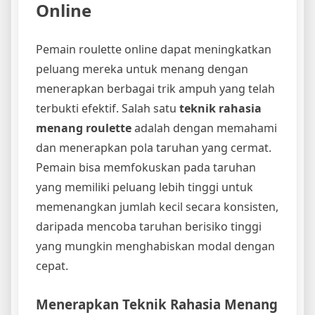
Online
Pemain roulette online dapat meningkatkan
peluang mereka untuk menang dengan
menerapkan berbagai trik ampuh yang telah
terbukti efektif. Salah satu
teknik rahasia
menang roulette
adalah dengan memahami
dan menerapkan pola taruhan yang cermat.
Pemain bisa memfokuskan pada taruhan
yang memiliki peluang lebih tinggi untuk
memenangkan jumlah kecil secara konsisten,
daripada mencoba taruhan berisiko tinggi
yang mungkin menghabiskan modal dengan
cepat.
Menerapkan Teknik Rahasia Menang