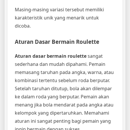
Masing-masing variasi tersebut memiliki
karakteristik unik yang menarik untuk
dicoba.
Aturan Dasar Bermain Roulette
Aturan dasar bermain roulette
sangat
sederhana dan mudah dipahami. Pemain
memasang taruhan pada angka, warna, atau
kombinasi tertentu sebelum roda berputar.
Setelah taruhan ditutup, bola akan dilempar
ke dalam roda yang berputar. Pemain akan
menang jika bola mendarat pada angka atau
kelompok yang dipertaruhkan. Memahami
aturan ini sangat penting bagi pemain yang
ingin bermain dengan sukses.