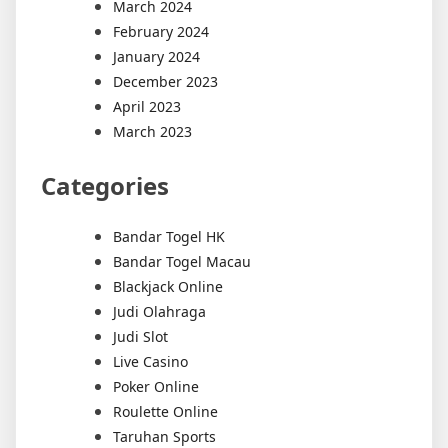
March 2024
February 2024
January 2024
December 2023
April 2023
March 2023
Categories
Bandar Togel HK
Bandar Togel Macau
Blackjack Online
Judi Olahraga
Judi Slot
Live Casino
Poker Online
Roulette Online
Taruhan Sports