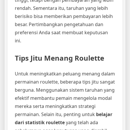
rendah. Sementara itu, taruhan yang lebih
berisiko bisa memberikan pembayaran lebih
besar. Pertimbangkan pengetahuan dan
preferensi Anda saat membuat keputusan
ini.
Tips Jitu Menang Roulette
Untuk meningkatkan peluang menang dalam
permainan roulette, beberapa tips jitu sangat
berguna. Menggunakan sistem taruhan yang
efektif membantu pemain mengelola modal
mereka serta meningkatkan strategi
permainan. Selain itu, penting untuk
belajar
dari statistik roulette
yang telah ada