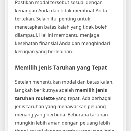
Pastikan modal tersebut sesuai dengan
keuangan Anda dan tidak membuat Anda
tertekan. Selain itu, penting untuk
menetapkan batas kalah yang tidak boleh
dilampaui. Hal ini membantu menjaga
kesehatan finansial Anda dan menghindari
kerugian yang berlebihan.
Memilih Jenis Taruhan yang Tepat
Setelah menentukan modal dan batas kalah,
langkah berikutnya adalah
memilih jenis
taruhan roulette
yang tepat. Ada berbagai
jenis taruhan yang menawarkan peluang
menang yang berbeda. Beberapa taruhan
mungkin lebih aman dengan peluang lebih
tinggi, tetapi dengan pembayaran yang lebih