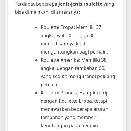
Terdapat beberapa
jenis-jenis roulette
yang
bisa dimainkan, di antaranya:
Roulette Eropa: Memiliki 37
angka, yaitu 0 hingga 36,
menjadikannya lebih
menguntungkan bagi pemain.
Roulette Amerika: Memiliki 38
angka, dengan tambahan 00,
yang sedikit mengurangi peluang
pemain.
Roulette Prancis: Hampir mirip
dengan Roulette Eropa, tetapi
menawarkan beberapa aturan
tambahan yang memberi
keuntungan pada pemain.