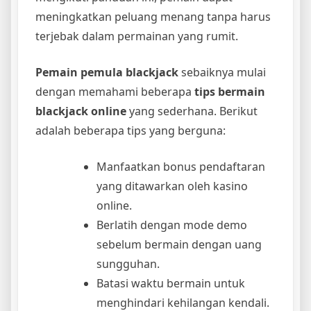
meningkatkan peluang menang tanpa harus
terjebak dalam permainan yang rumit.
Pemain pemula blackjack
sebaiknya mulai
dengan memahami beberapa
tips bermain
blackjack online
yang sederhana. Berikut
adalah beberapa tips yang berguna:
Manfaatkan bonus pendaftaran
yang ditawarkan oleh kasino
online.
Berlatih dengan mode demo
sebelum bermain dengan uang
sungguhan.
Batasi waktu bermain untuk
menghindari kehilangan kendali.