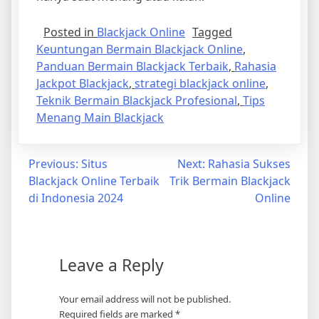
Posted in
Blackjack Online
Tagged
Keuntungan Bermain Blackjack Online
,
Panduan Bermain Blackjack Terbaik
,
Rahasia
Jackpot Blackjack
,
strategi blackjack online
,
Teknik Bermain Blackjack Profesional
,
Tips
Menang Main Blackjack
Post
Previous:
Situs
Next:
Rahasia Sukses
Blackjack Online Terbaik
Trik Bermain Blackjack
navigation
di Indonesia 2024
Online
Leave a Reply
Your email address will not be published.
Required fields are marked
*