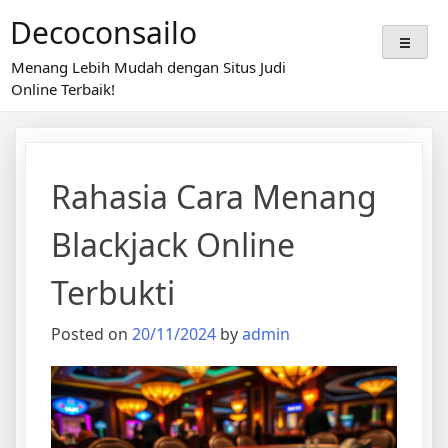
Skip
Decoconsailo
to
content
Menang Lebih Mudah dengan Situs Judi
Online Terbaik!
Rahasia Cara Menang
Blackjack Online
Terbukti
Posted on
20/11/2024
by
admin