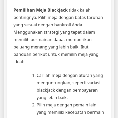
Pemilihan Meja Blackjack
tidak kalah
pentingnya. Pilih meja dengan batas taruhan
yang sesuai dengan bankroll Anda.
Menggunakan strategi yang tepat dalam
memilih permainan dapat memberikan
peluang menang yang lebih baik. Ikuti
panduan berikut untuk memilih meja yang
ideal:
Carilah meja dengan aturan yang
menguntungkan, seperti variasi
blackjack dengan pembayaran
yang lebih baik.
Pilih meja dengan pemain lain
yang memiliki kecepatan bermain