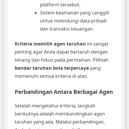
platform tersebut.
Sistem keamanan yang canggih
untuk melindungi data pribadi
dan transaksi keuangan.
Kriteria memilih agen taruhan
ini sangat
penting agar Anda dapat bertaruh dengan
tenang dan fokus pada permainan. Pilihlah
bandar taruhan bola terpercaya
yang
memenuhi semua kriteria di atas.
Perbandingan Antara Berbagai Agen
Setelah mengetahui kriteria, langkah
berikutnya adalah membandingkan agen
taruhan yang ada. Melalui perbandingan,