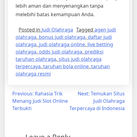
lebih aman dan menyenangkan tanpa
melebihi batas kemampuan Anda.
Posted in
Judi Olahraga
Tagged
agen judi
olahraga
,
bonus judi olahraga
,
daftar judi
olahraga
,
judi olahraga online
,
live betting
olahraga
,
odds judi olahraga
,
prediksi
taruhan olahraga
,
situs judi olahraga
terpercaya
,
taruhan bola online
,
taruhan
olahraga resmi
Post
Previous:
Rahasia Trik
Next:
Temukan Situs
Menang Judi Slot Online
Judi Olahraga
navigation
Terbukti
Terpercaya di Indonesia