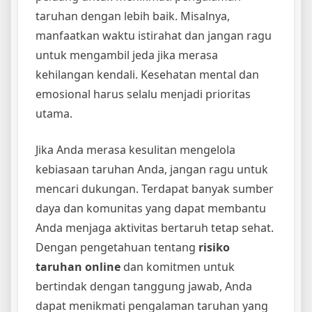
taruhan dengan lebih baik. Misalnya,
manfaatkan waktu istirahat dan jangan ragu
untuk mengambil jeda jika merasa
kehilangan kendali. Kesehatan mental dan
emosional harus selalu menjadi prioritas
utama.
Jika Anda merasa kesulitan mengelola
kebiasaan taruhan Anda, jangan ragu untuk
mencari dukungan. Terdapat banyak sumber
daya dan komunitas yang dapat membantu
Anda menjaga aktivitas bertaruh tetap sehat.
Dengan pengetahuan tentang
risiko
taruhan online
dan komitmen untuk
bertindak dengan tanggung jawab, Anda
dapat menikmati pengalaman taruhan yang