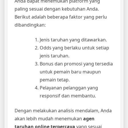
Anda dapat menemukan platform yang
paling sesuai dengan kebutuhan Anda.
Berikut adalah beberapa faktor yang perlu
dibandingkan:
Jenis taruhan yang ditawarkan.
Odds yang berlaku untuk setiap
jenis taruhan.
Bonus dan promosi yang tersedia
untuk pemain baru maupun
pemain tetap.
Pelayanan pelanggan yang
responsif dan membantu.
Dengan melakukan analisis mendalam, Anda
akan lebih mudah menemukan
agen
taruhan online terpercaya
yang sesuai