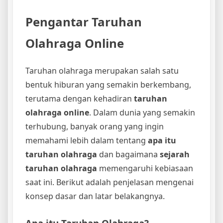
Pengantar Taruhan
Olahraga Online
Taruhan olahraga merupakan salah satu
bentuk hiburan yang semakin berkembang,
terutama dengan kehadiran
taruhan
olahraga online
. Dalam dunia yang semakin
terhubung, banyak orang yang ingin
memahami lebih dalam tentang
apa itu
taruhan olahraga
dan bagaimana
sejarah
taruhan olahraga
memengaruhi kebiasaan
saat ini. Berikut adalah penjelasan mengenai
konsep dasar dan latar belakangnya.