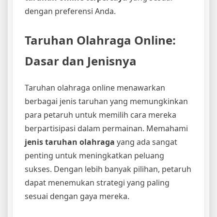
dengan preferensi Anda.
Taruhan Olahraga Online:
Dasar dan Jenisnya
Taruhan olahraga online menawarkan
berbagai jenis taruhan yang memungkinkan
para petaruh untuk memilih cara mereka
berpartisipasi dalam permainan. Memahami
jenis taruhan olahraga
yang ada sangat
penting untuk meningkatkan peluang
sukses. Dengan lebih banyak pilihan, petaruh
dapat menemukan strategi yang paling
sesuai dengan gaya mereka.