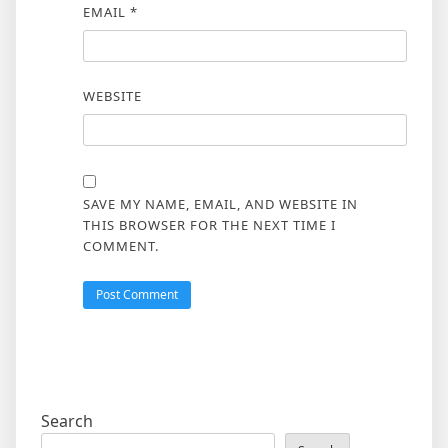
EMAIL
*
WEBSITE
SAVE MY NAME, EMAIL, AND WEBSITE IN
THIS BROWSER FOR THE NEXT TIME I
COMMENT.
Search