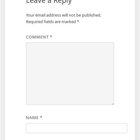
Leave a Reply
Your email address will not be published.
Required fields are marked
*
COMMENT
*
NAME
*