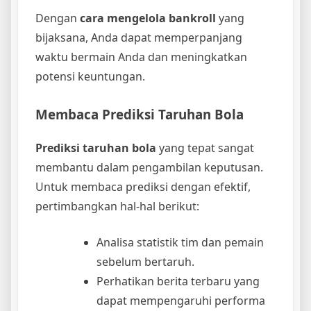
Dengan
cara mengelola bankroll
yang
bijaksana, Anda dapat memperpanjang
waktu bermain Anda dan meningkatkan
potensi keuntungan.
Membaca Prediksi Taruhan Bola
Prediksi taruhan bola
yang tepat sangat
membantu dalam pengambilan keputusan.
Untuk membaca prediksi dengan efektif,
pertimbangkan hal-hal berikut:
Analisa statistik tim dan pemain
sebelum bertaruh.
Perhatikan berita terbaru yang
dapat mempengaruhi performa