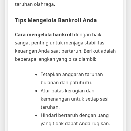
taruhan olahraga.
Tips Mengelola Bankroll Anda
Cara mengelola bankroll
dengan baik
sangat penting untuk menjaga stabilitas
keuangan Anda saat bertaruh. Berikut adalah
beberapa langkah yang bisa diambil:
Tetapkan anggaran taruhan
bulanan dan patuhi itu.
Atur batas kerugian dan
kemenangan untuk setiap sesi
taruhan.
Hindari bertaruh dengan uang
yang tidak dapat Anda rugikan.