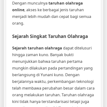
Dengan munculnya
taruhan olahraga
online
, akses ke berbagai jenis taruhan
menjadi lebih mudah dan cepat bagi semua
orang.
Sejarah Singkat Taruhan Olahraga
Sejarah taruhan olahraga
dapat ditelusuri
hingga zaman kuno. Banyak bukti
menunjukkan bahwa taruhan pertama
mungkin dilakukan pada pertandingan yang
berlangsung di Yunani kuno. Dengan
berjalannya waktu, perkembangan teknologi
telah membawa perubahan besar dalam cara
orang melakukan taruhan. Taruhan olahraga
kini tidak hanya terstandarisasi tetapi juga