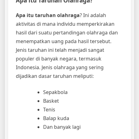
Apa itu Taruhan Olahraga?
Apa itu taruhan olahraga
? Ini adalah
aktivitas di mana individu memperkirakan
hasil dari suatu pertandingan olahraga dan
menempatkan uang pada hasil tersebut.
Jenis taruhan ini telah menjadi sangat
populer di banyak negara, termasuk
Indonesia. Jenis olahraga yang sering
dijadikan dasar taruhan meliputi:
Sepakbola
Basket
Tenis
Balap kuda
Dan banyak lagi