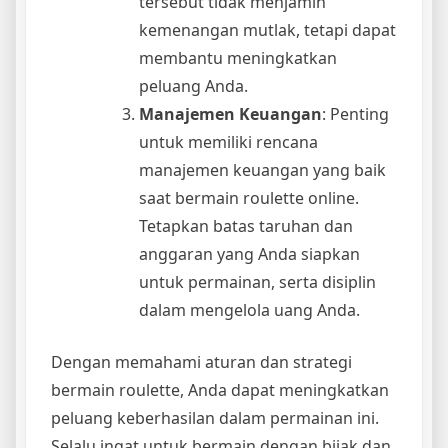
tersebut tidak menjamin
kemenangan mutlak, tetapi dapat
membantu meningkatkan
peluang Anda.
Manajemen Keuangan
: Penting
untuk memiliki rencana
manajemen keuangan yang baik
saat bermain roulette online.
Tetapkan batas taruhan dan
anggaran yang Anda siapkan
untuk permainan, serta disiplin
dalam mengelola uang Anda.
Dengan memahami aturan dan strategi
bermain roulette, Anda dapat meningkatkan
peluang keberhasilan dalam permainan ini.
Selalu ingat untuk bermain dengan bijak dan