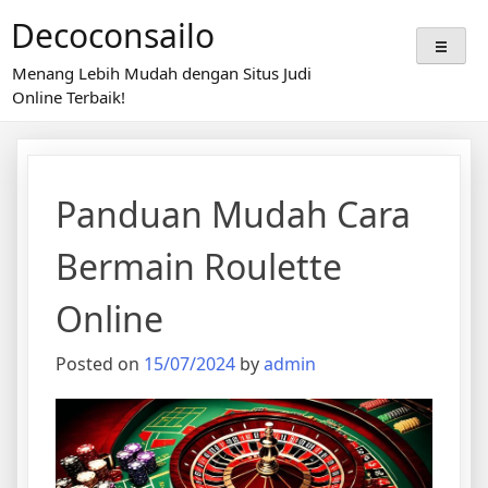
Skip
Decoconsailo
to
content
Menang Lebih Mudah dengan Situs Judi
Online Terbaik!
Panduan Mudah Cara
Bermain Roulette
Online
Posted on
15/07/2024
by
admin