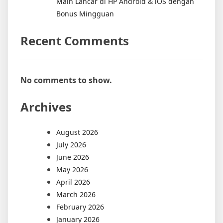
Main Lancar di HP Android & iOS dengan
Bonus Mingguan
Recent Comments
No comments to show.
Archives
August 2026
July 2026
June 2026
May 2026
April 2026
March 2026
February 2026
January 2026