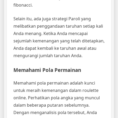
fibonacci.
Selain itu, ada juga strategi Paroli yang
melibatkan penggandaan taruhan setiap kali
Anda menang. Ketika Anda mencapai
sejumlah kemenangan yang telah ditetapkan,
Anda dapat kembali ke taruhan awal atau
mengurangi jumlah taruhan Anda.
Memahami Pola Permainan
Memahami pola permainan adalah kunci
untuk meraih kemenangan dalam roulette
online. Perhatikan pola angka yang muncul
dalam beberapa putaran sebelumnya.
Dengan menganalisis pola tersebut, Anda