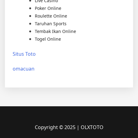
Live Casino
Poker Online
Roulette Online
Taruhan Sports
Tembak Ikan Online
Togel Online
Situs Toto
omacuan
Copyright © 2025 |
OLXTOTO