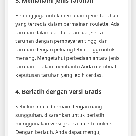
3. Memahami Jenis Taruhan
Penting juga untuk memahami jenis taruhan
yang tersedia dalam permainan roulette. Ada
taruhan dalam dan taruhan luar, serta
taruhan dengan pembayaran tinggi dan
taruhan dengan peluang lebih tinggi untuk
menang. Mengetahui perbedaan antara jenis
taruhan ini akan membantu Anda membuat
keputusan taruhan yang lebih cerdas.
4. Berlatih dengan Versi Gratis
Sebelum mulai bermain dengan uang
sungguhan, disarankan untuk berlatih
menggunakan versi gratis roulette online.
Dengan berlatih, Anda dapat menguji