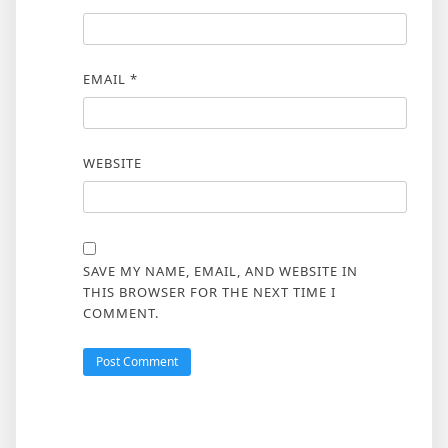
EMAIL
*
WEBSITE
SAVE MY NAME, EMAIL, AND WEBSITE IN
THIS BROWSER FOR THE NEXT TIME I
COMMENT.