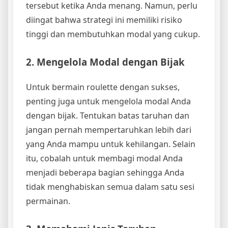
tersebut ketika Anda menang. Namun, perlu
diingat bahwa strategi ini memiliki risiko
tinggi dan membutuhkan modal yang cukup.
2. Mengelola Modal dengan Bijak
Untuk bermain roulette dengan sukses,
penting juga untuk mengelola modal Anda
dengan bijak. Tentukan batas taruhan dan
jangan pernah mempertaruhkan lebih dari
yang Anda mampu untuk kehilangan. Selain
itu, cobalah untuk membagi modal Anda
menjadi beberapa bagian sehingga Anda
tidak menghabiskan semua dalam satu sesi
permainan.