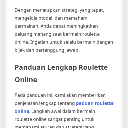
Dengan menerapkan strategi yang tepat,
mengelola modal, dan memahami
permainan, Anda dapat meningkatkan
peluang menang saat bermain roulette
online. Ingatlah untuk selalu bermain dengan
bijak dan bertanggung jawab.
Panduan Lengkap Roulette
Online
Pada panduan ini, kami akan memberikan
penjelasan lengkap tentang
paduan roulette
online
.
Langkah awal dalam bermain
roulette online sangat penting untuk
memahami aturan dan strategi yang