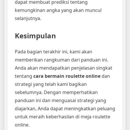
dapat membuat prediksi tentang
kemungkinan angka yang akan muncul
selanjutnya.
Kesimpulan
Pada bagian terakhir ini, kami akan
memberikan rangkuman dari panduan ini.
Anda akan mendapatkan penjelasan singkat
tentang
cara bermain roulette online
dan
strategi yang telah kami bagikan
sebelumnya. Dengan memperhatikan
panduan ini dan menguasai strategi yang
diajarkan, Anda dapat meningkatkan peluang
untuk meraih keberhasilan di meja roulette
online.