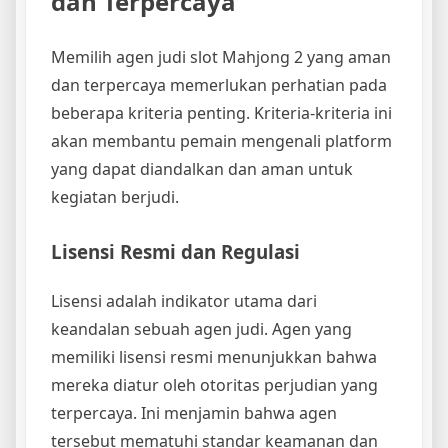
dan Terpercaya
Memilih agen judi slot Mahjong 2 yang aman
dan terpercaya memerlukan perhatian pada
beberapa kriteria penting. Kriteria-kriteria ini
akan membantu pemain mengenali platform
yang dapat diandalkan dan aman untuk
kegiatan berjudi.
Lisensi Resmi dan Regulasi
Lisensi adalah indikator utama dari
keandalan sebuah agen judi. Agen yang
memiliki lisensi resmi menunjukkan bahwa
mereka diatur oleh otoritas perjudian yang
terpercaya. Ini menjamin bahwa agen
tersebut mematuhi standar keamanan dan