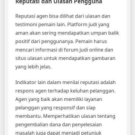
Reputasi dan Ulasan Pengguna
Reputasi agen bisa dilihat dari ulasan dan
testimoni pemain lain. Platform judi yang
aman akan sering mendapatkan umpan balik
positif dari penggunanya. Pemain harus
mencari informasi di forum judi online dan
situs ulasan untuk mendapatkan gambaran
yang lebih jelas.
Indikator lain dalam menilai reputasi adalah
respons agen terhadap keluhan pelanggan.
Agen yang baik akan memiliki layanan
pelanggan yang responsif dan siap
membantu. Memperhatikan ulasan tentang
pengembalian dana dan penyelesaian
masalah juga dapat menjadi petunjuk