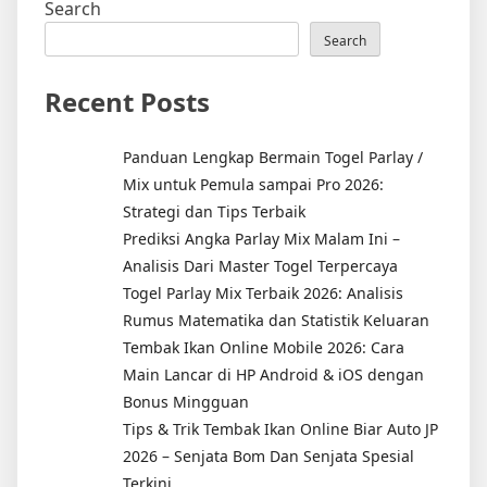
Search
Search
Recent Posts
Panduan Lengkap Bermain Togel Parlay /
Mix untuk Pemula sampai Pro 2026:
Strategi dan Tips Terbaik
Prediksi Angka Parlay Mix Malam Ini –
Analisis Dari Master Togel Terpercaya
Togel Parlay Mix Terbaik 2026: Analisis
Rumus Matematika dan Statistik Keluaran
Tembak Ikan Online Mobile 2026: Cara
Main Lancar di HP Android & iOS dengan
Bonus Mingguan
Tips & Trik Tembak Ikan Online Biar Auto JP
2026 – Senjata Bom Dan Senjata Spesial
Terkini