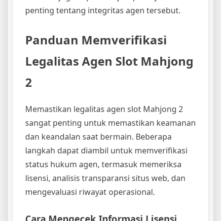
penting tentang integritas agen tersebut.
Panduan Memverifikasi
Legalitas Agen Slot Mahjong
2
Memastikan legalitas agen slot Mahjong 2
sangat penting untuk memastikan keamanan
dan keandalan saat bermain. Beberapa
langkah dapat diambil untuk memverifikasi
status hukum agen, termasuk memeriksa
lisensi, analisis transparansi situs web, dan
mengevaluasi riwayat operasional.
Cara Mengecek Informasi Lisensi