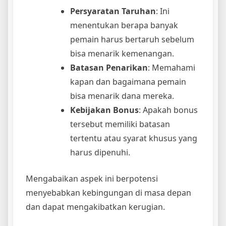
Persyaratan Taruhan
: Ini
menentukan berapa banyak
pemain harus bertaruh sebelum
bisa menarik kemenangan.
Batasan Penarikan
: Memahami
kapan dan bagaimana pemain
bisa menarik dana mereka.
Kebijakan Bonus
: Apakah bonus
tersebut memiliki batasan
tertentu atau syarat khusus yang
harus dipenuhi.
Mengabaikan aspek ini berpotensi
menyebabkan kebingungan di masa depan
dan dapat mengakibatkan kerugian.