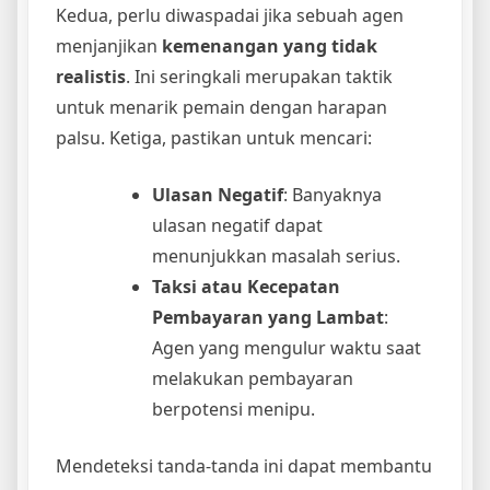
Kedua, perlu diwaspadai jika sebuah agen
menjanjikan
kemenangan yang tidak
realistis
. Ini seringkali merupakan taktik
untuk menarik pemain dengan harapan
palsu. Ketiga, pastikan untuk mencari:
Ulasan Negatif
: Banyaknya
ulasan negatif dapat
menunjukkan masalah serius.
Taksi atau Kecepatan
Pembayaran yang Lambat
:
Agen yang mengulur waktu saat
melakukan pembayaran
berpotensi menipu.
Mendeteksi tanda-tanda ini dapat membantu