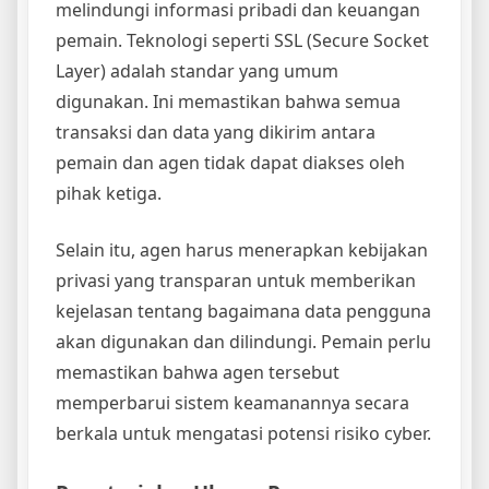
melindungi informasi pribadi dan keuangan
pemain. Teknologi seperti SSL (Secure Socket
Layer) adalah standar yang umum
digunakan. Ini memastikan bahwa semua
transaksi dan data yang dikirim antara
pemain dan agen tidak dapat diakses oleh
pihak ketiga.
Selain itu, agen harus menerapkan kebijakan
privasi yang transparan untuk memberikan
kejelasan tentang bagaimana data pengguna
akan digunakan dan dilindungi. Pemain perlu
memastikan bahwa agen tersebut
memperbarui sistem keamanannya secara
berkala untuk mengatasi potensi risiko cyber.