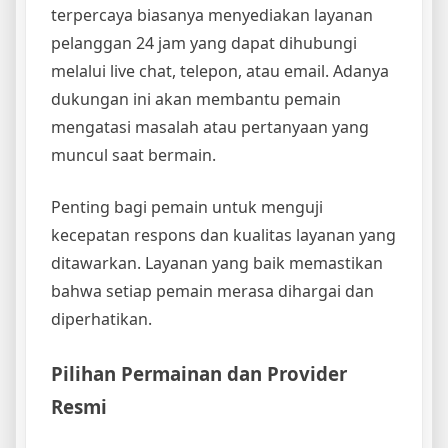
terpercaya biasanya menyediakan layanan
pelanggan 24 jam yang dapat dihubungi
melalui live chat, telepon, atau email. Adanya
dukungan ini akan membantu pemain
mengatasi masalah atau pertanyaan yang
muncul saat bermain.
Penting bagi pemain untuk menguji
kecepatan respons dan kualitas layanan yang
ditawarkan. Layanan yang baik memastikan
bahwa setiap pemain merasa dihargai dan
diperhatikan.
Pilihan Permainan dan Provider
Resmi