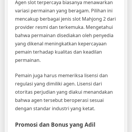
Agen slot terpercaya biasanya menawarkan
variasi permainan yang beragam. Pilihan ini
mencakup berbagai jenis slot Mahjong 2 dari
provider resmi dan terkemuka. Mengetahui
bahwa permainan disediakan oleh penyedia
yang dikenal meningkatkan kepercayaan
pemain terhadap kualitas dan keadilan
permainan.
Pemain juga harus memeriksa lisensi dan
regulasi yang dimiliki agen. Lisensi dari
otoritas perjudian yang diakui menandakan
bahwa agen tersebut beroperasi sesuai
dengan standar industri yang ketat.
Promosi dan Bonus yang Adil