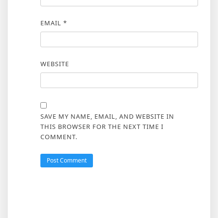
EMAIL
*
WEBSITE
SAVE MY NAME, EMAIL, AND WEBSITE IN
THIS BROWSER FOR THE NEXT TIME I
COMMENT.