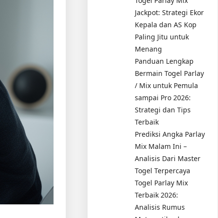
Togel Parlay Mix
Jackpot: Strategi Ekor
Kepala dan AS Kop
Paling Jitu untuk
Menang
Panduan Lengkap
Bermain Togel Parlay
/ Mix untuk Pemula
sampai Pro 2026:
Strategi dan Tips
Terbaik
Prediksi Angka Parlay
Mix Malam Ini –
Analisis Dari Master
Togel Terpercaya
Togel Parlay Mix
Terbaik 2026:
Analisis Rumus