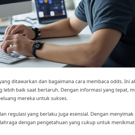
n yang ditawarkan dan bagaimana cara membaca odds. Ini a
bih baik saat bertaruh. Dengan informasi yang tepat, m
eluang mereka untuk sukses.
 regulasi yang berlaku juga esensial. Dengan menyimak 
olahraga dengan pengetahuan yang cukup untuk menikma