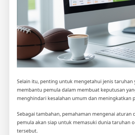
Selain itu, penting untuk mengetahui jenis taruha
membantu pemula dalam membuat keputusan yang le
menghindari kesalahan umum dan meningkatkan p
Sebagai tambahan, pemahaman mengenai aturan dan
pemula akan siap untuk memasuki dunia taruhan 
tersebut.