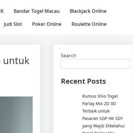
HK
Bandar Togel Macau
Blackjack Online
Judi Slot
Poker Online
Roulette Online
Search
6 untuk
Recent Posts
Rumus Shio Togel
Parlay Mix 2D 3D
Terbaik untuk
Pasaran SGP HK SDY
yang Wajib Diketahui