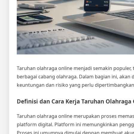
Taruhan olahraga online menjadi semakin populer,
berbagai cabang olahraga. Dalam bagian ini, akan d
keuntungan dan risiko yang perlu dipertimbangkan
Definisi dan Cara Kerja Taruhan Olahraga
Taruhan olahraga online merupakan proses memasan
platform digital. Platform ini memungkinkan pen
Proses ini umumnya dimulai dengan membuat akun d