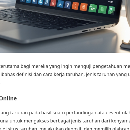
 terutama bagi mereka yang ingin menguji pengetahuan m
ibahas definisi dan cara kerja taruhan, jenis taruhan yang
.
 Online
g taruhan pada hasil suatu pertandingan atau event ola
gguna untuk mengakses berbagai jenis taruhan dari kenya
i situs taruhan, melakukan deposit, dan memilih olahraga