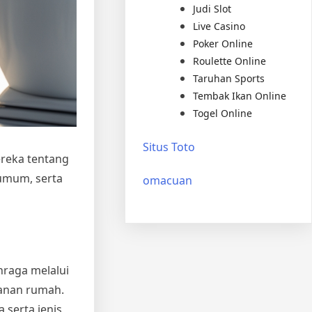
Judi Slot
Live Casino
Poker Online
Roulette Online
Taruhan Sports
Tembak Ikan Online
Togel Online
Situs Toto
ereka tentang
 umum, serta
omacuan
hraga melalui
manan rumah.
 serta jenis