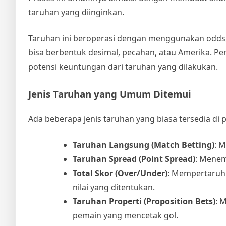
taruhan yang diinginkan.
Taruhan ini beroperasi dengan menggunakan odds,
bisa berbentuk desimal, pecahan, atau Amerika. P
potensi keuntungan dari taruhan yang dilakukan.
Jenis Taruhan yang Umum Ditemui
Ada beberapa jenis taruhan yang biasa tersedia di 
Taruhan Langsung (Match Betting)
: 
Taruhan Spread (Point Spread)
: Menem
Total Skor (Over/Under)
: Mempertaruhka
nilai yang ditentukan.
Taruhan Properti (Proposition Bets)
: 
pemain yang mencetak gol.