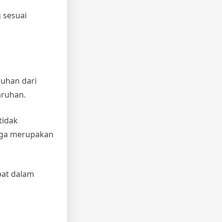
 sesuai
uhan dari
aruhan.
tidak
juga merupakan
bat dalam