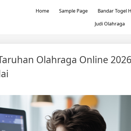
Home
Sample Page
Bandar Togel 
Judi Olahraga
Taruhan Olahraga Online 202
ai