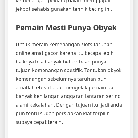
kemenangan peluang dalam menggapai
jekpot sehabis gunakan tehnik beting ini.
Pemain Mesti Punya Obyek
Untuk meraih kemenangan slots taruhan
online amat gacor, karena itu betapa lebih
baiknya bila banyak bettor telah punyai
tujuan kemenangan spesifik. Tentukan obyek
kemenangan sebelumnya taruhan pun
amatlah efektif buat mengelak pemain dari
banyak kehilangan anggaran lantaran sering
alami kekalahan. Dengan tujuan itu, jadi anda
pun tentu sudah persiapkan kiat terpilih
supaya cepat teraih.