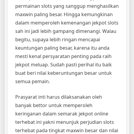
permainan slots yang sanggup menghasilkan
maxwin paling besar. Hingga kemungkinan
dalam memperoleh kemenangan jekpot slots
sah ini jadi lebih gampang dimenangi. Walau
begitu, supaya lebih ringan mencapai
keuntungan paling besar, karena itu anda
mesti kenal persyaratan penting pada raih
jekpot meluap. Sudah pasti perihal itu baik
buat beri nilai keberuntungan besar untuk
semua pemain.
Prasyarat inti harus dilaksanakan oleh
banyak bettor untuk memperoleh
keringanan dalam semarak jekpot online
terhebat ini yakni menunjuk perjudian slots
terhebat pada tingkat maxwin besar dan nilai