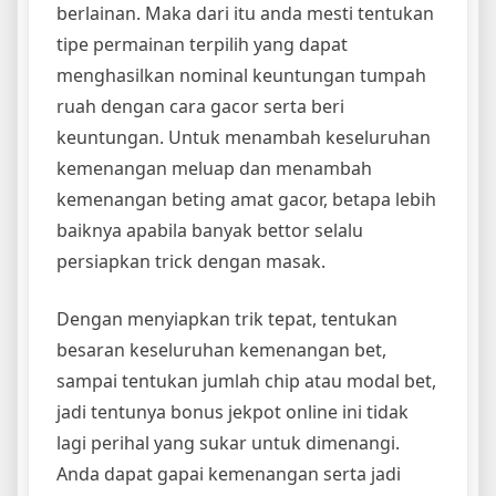
berlainan. Maka dari itu anda mesti tentukan
tipe permainan terpilih yang dapat
menghasilkan nominal keuntungan tumpah
ruah dengan cara gacor serta beri
keuntungan. Untuk menambah keseluruhan
kemenangan meluap dan menambah
kemenangan beting amat gacor, betapa lebih
baiknya apabila banyak bettor selalu
persiapkan trick dengan masak.
Dengan menyiapkan trik tepat, tentukan
besaran keseluruhan kemenangan bet,
sampai tentukan jumlah chip atau modal bet,
jadi tentunya bonus jekpot online ini tidak
lagi perihal yang sukar untuk dimenangi.
Anda dapat gapai kemenangan serta jadi