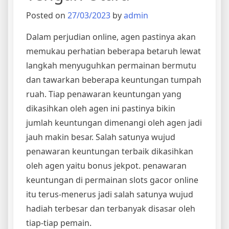
Posted on
27/03/2023
by
admin
Dalam perjudian online, agen pastinya akan
memukau perhatian beberapa betaruh lewat
langkah menyuguhkan permainan bermutu
dan tawarkan beberapa keuntungan tumpah
ruah. Tiap penawaran keuntungan yang
dikasihkan oleh agen ini pastinya bikin
jumlah keuntungan dimenangi oleh agen jadi
jauh makin besar. Salah satunya wujud
penawaran keuntungan terbaik dikasihkan
oleh agen yaitu bonus jekpot. penawaran
keuntungan di permainan slots gacor online
itu terus-menerus jadi salah satunya wujud
hadiah terbesar dan terbanyak disasar oleh
tiap-tiap pemain.