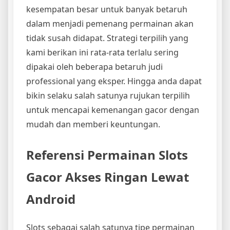
kesempatan besar untuk banyak betaruh
dalam menjadi pemenang permainan akan
tidak susah didapat. Strategi terpilih yang
kami berikan ini rata-rata terlalu sering
dipakai oleh beberapa betaruh judi
professional yang eksper. Hingga anda dapat
bikin selaku salah satunya rujukan terpilih
untuk mencapai kemenangan gacor dengan
mudah dan memberi keuntungan.
Referensi Permainan Slots
Gacor Akses Ringan Lewat
Android
Slots sebagai salah satunya tipe permainan