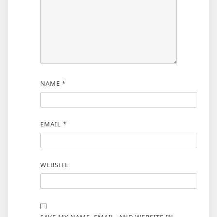
NAME
*
EMAIL
*
WEBSITE
SAVE MY NAME, EMAIL, AND WEBSITE IN