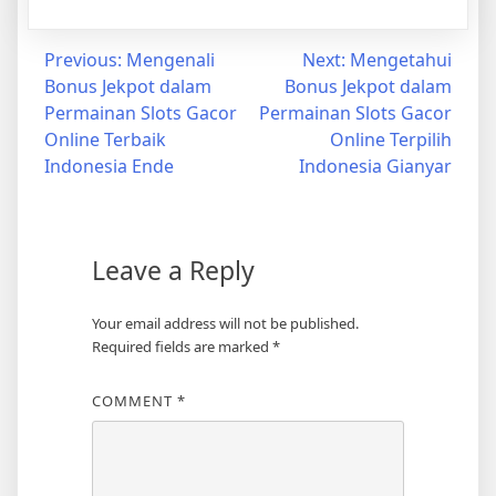
Post
Previous:
Mengenali
Next:
Mengetahui
Bonus Jekpot dalam
Bonus Jekpot dalam
navigation
Permainan Slots Gacor
Permainan Slots Gacor
Online Terbaik
Online Terpilih
Indonesia Ende
Indonesia Gianyar
Leave a Reply
Your email address will not be published.
Required fields are marked
*
COMMENT
*