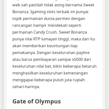
web sah pastilah tidak asing bernama Sweet
Bonanza. Igaming slots terbaik ini punyai
topik permainan dunia permen dengan
rancangan hampir mendekati seperti
permainan Candy Crush. Sweet Bonanza
punya nilai RTP lumayan tinggi, maka dari itu
akan memberikan keuntungan tiap
pemakainya. Dengan keseluruhan payline
atau barus pembayaran sampai x5000 dari
keseluruhan nilai bet, bikin beberapa betaruh
menghasilkan keseluruhan kemenangan
menggapai beberapa puluh juta rupiah
sehari-harinya.
Gate of Olympus