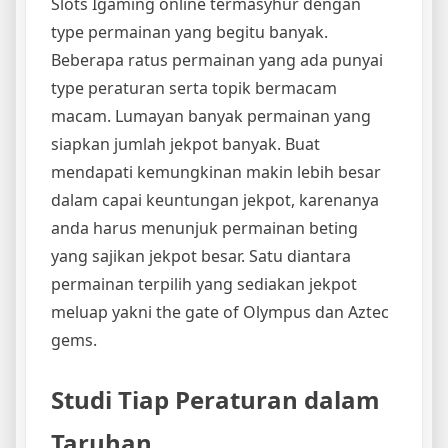
Slots Igaming online termasyhur dengan
type permainan yang begitu banyak.
Beberapa ratus permainan yang ada punyai
type peraturan serta topik bermacam
macam. Lumayan banyak permainan yang
siapkan jumlah jekpot banyak. Buat
mendapati kemungkinan makin lebih besar
dalam capai keuntungan jekpot, karenanya
anda harus menunjuk permainan beting
yang sajikan jekpot besar. Satu diantara
permainan terpilih yang sediakan jekpot
meluap yakni the gate of Olympus dan Aztec
gems.
Studi Tiap Peraturan dalam
Taruhan