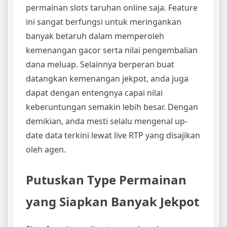
permainan slots taruhan online saja. Feature
ini sangat berfungsi untuk meringankan
banyak betaruh dalam memperoleh
kemenangan gacor serta nilai pengembalian
dana meluap. Selainnya berperan buat
datangkan kemenangan jekpot, anda juga
dapat dengan entengnya capai nilai
keberuntungan semakin lebih besar. Dengan
demikian, anda mesti selalu mengenal up-
date data terkini lewat live RTP yang disajikan
oleh agen.
Putuskan Type Permainan
yang Siapkan Banyak Jekpot