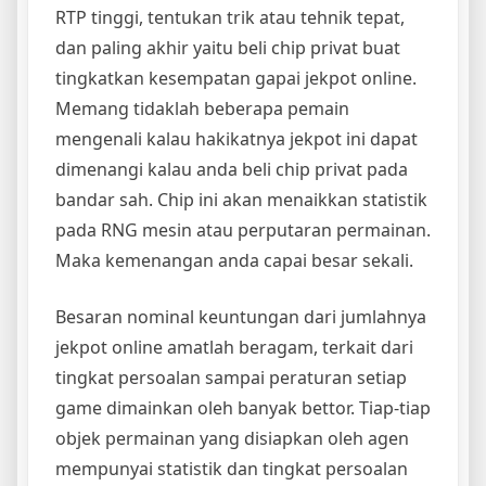
RTP tinggi, tentukan trik atau tehnik tepat,
dan paling akhir yaitu beli chip privat buat
tingkatkan kesempatan gapai jekpot online.
Memang tidaklah beberapa pemain
mengenali kalau hakikatnya jekpot ini dapat
dimenangi kalau anda beli chip privat pada
bandar sah. Chip ini akan menaikkan statistik
pada RNG mesin atau perputaran permainan.
Maka kemenangan anda capai besar sekali.
Besaran nominal keuntungan dari jumlahnya
jekpot online amatlah beragam, terkait dari
tingkat persoalan sampai peraturan setiap
game dimainkan oleh banyak bettor. Tiap-tiap
objek permainan yang disiapkan oleh agen
mempunyai statistik dan tingkat persoalan