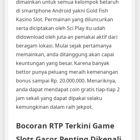
dimainkan untuk semua kelompok betaruh
di smartphone Android yakni Gold Fish
Kasino Slot. Permainan yang diluncurkan
serta diciptakan oleh Sci Play itu udah
didownload oleh juta-an pemakai aktif dari
beragam lokasi. Mulai sejak pertamanya
memainkan, anda ditanggung akan capai
keuntungan yang besar. Karena banyak
bettor punya peluang meraih kemenangan
bonus sampai Rp. 20.000.000. Menariknya,
anda dapat mendapat coin gratis tiap-tiap 2
jam sekali yang dapat dipakai selaku
kemungkinan dalam raih jekpot.
Bocoran RTP Terkini Game
Slots Gacor Penting Dikenali