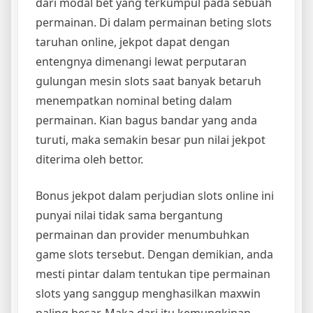
dari modal bet yang terkumpul pada sebuah
permainan. Di dalam permainan beting slots
taruhan online, jekpot dapat dengan
entengnya dimenangi lewat perputaran
gulungan mesin slots saat banyak betaruh
menempatkan nominal beting dalam
permainan. Kian bagus bandar yang anda
turuti, maka semakin besar pun nilai jekpot
diterima oleh bettor.
Bonus jekpot dalam perjudian slots online ini
punyai nilai tidak sama bergantung
permainan dan provider menumbuhkan
game slots tersebut. Dengan demikian, anda
mesti pintar dalam tentukan tipe permainan
slots yang sanggup menghasilkan maxwin