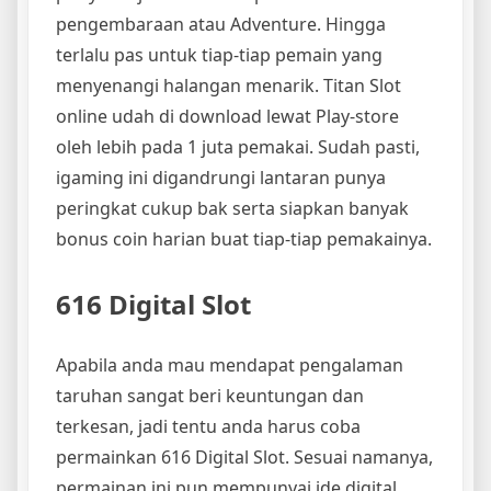
pengembaraan atau Adventure. Hingga
terlalu pas untuk tiap-tiap pemain yang
menyenangi halangan menarik. Titan Slot
online udah di download lewat Play-store
oleh lebih pada 1 juta pemakai. Sudah pasti,
igaming ini digandrungi lantaran punya
peringkat cukup bak serta siapkan banyak
bonus coin harian buat tiap-tiap pemakainya.
616 Digital Slot
Apabila anda mau mendapat pengalaman
taruhan sangat beri keuntungan dan
terkesan, jadi tentu anda harus coba
permainkan 616 Digital Slot. Sesuai namanya,
permainan ini pun mempunyai ide digital