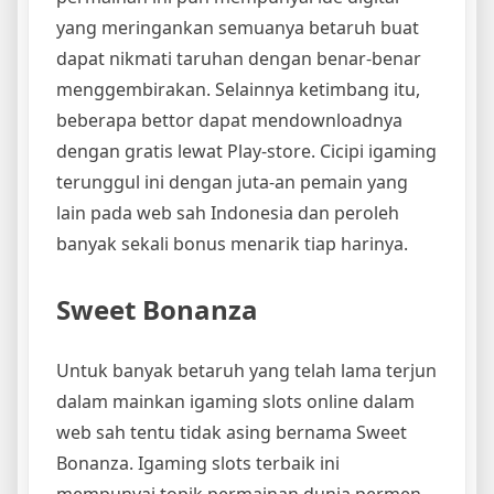
yang meringankan semuanya betaruh buat
dapat nikmati taruhan dengan benar-benar
menggembirakan. Selainnya ketimbang itu,
beberapa bettor dapat mendownloadnya
dengan gratis lewat Play-store. Cicipi igaming
terunggul ini dengan juta-an pemain yang
lain pada web sah Indonesia dan peroleh
banyak sekali bonus menarik tiap harinya.
Sweet Bonanza
Untuk banyak betaruh yang telah lama terjun
dalam mainkan igaming slots online dalam
web sah tentu tidak asing bernama Sweet
Bonanza. Igaming slots terbaik ini
mempunyai topik permainan dunia permen