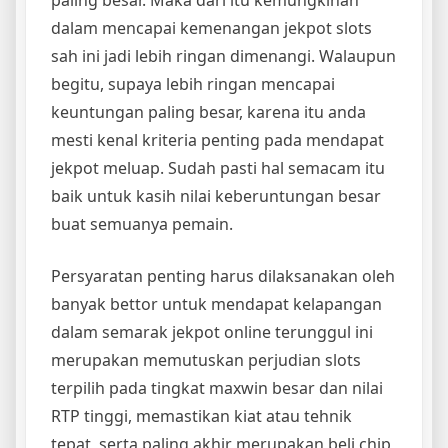
paling besar. Maka dari itu kemungkinan
dalam mencapai kemenangan jekpot slots
sah ini jadi lebih ringan dimenangi. Walaupun
begitu, supaya lebih ringan mencapai
keuntungan paling besar, karena itu anda
mesti kenal kriteria penting pada mendapat
jekpot meluap. Sudah pasti hal semacam itu
baik untuk kasih nilai keberuntungan besar
buat semuanya pemain.
Persyaratan penting harus dilaksanakan oleh
banyak bettor untuk mendapat kelapangan
dalam semarak jekpot online terunggul ini
merupakan memutuskan perjudian slots
terpilih pada tingkat maxwin besar dan nilai
RTP tinggi, memastikan kiat atau tehnik
tepat, serta paling akhir merupakan beli chip