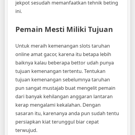
jekpot sesudah memanfaatkan tehnik beting
ini.
Pemain Mesti Miliki Tujuan
Untuk meraih kemenangan slots taruhan
online amat gacor, karena itu betapa lebih
baiknya kalau beberapa bettor udah punya
tujuan kemenangan tertentu. Tentukan
tujuan kemenangan sebelumnya taruhan
pun sangat mustajab buat mengelit pemain
dari banyak kehilangan anggaran lantaran
kerap mengalami kekalahan. Dengan
sasaran itu, karenanya anda pun sudah tentu
persiapkan kiat terunggul biar cepat
terwujud.