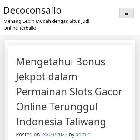
Skip
Decoconsailo
to
content
Menang Lebih Mudah dengan Situs Judi
Online Terbaik!
Mengetahui Bonus
Jekpot dalam
Permainan Slots Gacor
Online Terunggul
Indonesia Taliwang
Posted on
24/03/2023
by
admin