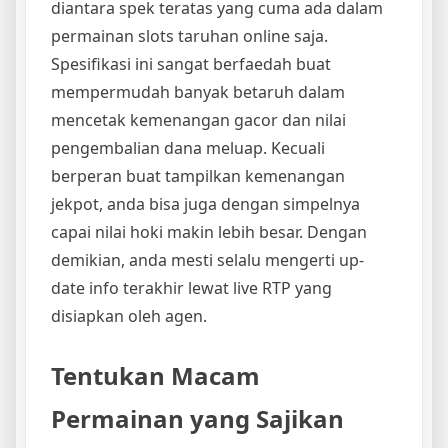
diantara spek teratas yang cuma ada dalam
permainan slots taruhan online saja.
Spesifikasi ini sangat berfaedah buat
mempermudah banyak betaruh dalam
mencetak kemenangan gacor dan nilai
pengembalian dana meluap. Kecuali
berperan buat tampilkan kemenangan
jekpot, anda bisa juga dengan simpelnya
capai nilai hoki makin lebih besar. Dengan
demikian, anda mesti selalu mengerti up-
date info terakhir lewat live RTP yang
disiapkan oleh agen.
Tentukan Macam
Permainan yang Sajikan