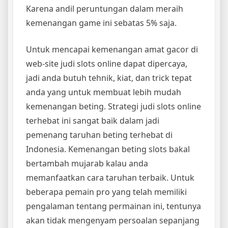
Karena andil peruntungan dalam meraih
kemenangan game ini sebatas 5% saja.
Untuk mencapai kemenangan amat gacor di
web-site judi slots online dapat dipercaya,
jadi anda butuh tehnik, kiat, dan trick tepat
anda yang untuk membuat lebih mudah
kemenangan beting. Strategi judi slots online
terhebat ini sangat baik dalam jadi
pemenang taruhan beting terhebat di
Indonesia. Kemenangan beting slots bakal
bertambah mujarab kalau anda
memanfaatkan cara taruhan terbaik. Untuk
beberapa pemain pro yang telah memiliki
pengalaman tentang permainan ini, tentunya
akan tidak mengenyam persoalan sepanjang