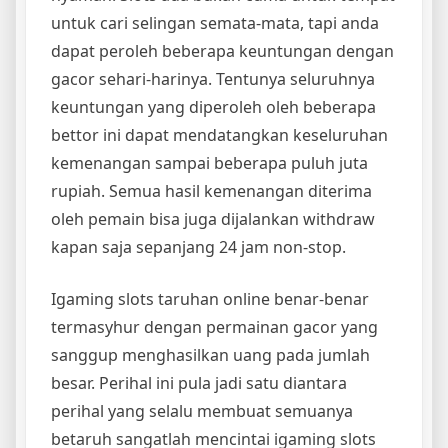
untuk cari selingan semata-mata, tapi anda
dapat peroleh beberapa keuntungan dengan
gacor sehari-harinya. Tentunya seluruhnya
keuntungan yang diperoleh oleh beberapa
bettor ini dapat mendatangkan keseluruhan
kemenangan sampai beberapa puluh juta
rupiah. Semua hasil kemenangan diterima
oleh pemain bisa juga dijalankan withdraw
kapan saja sepanjang 24 jam non-stop.
Igaming slots taruhan online benar-benar
termasyhur dengan permainan gacor yang
sanggup menghasilkan uang pada jumlah
besar. Perihal ini pula jadi satu diantara
perihal yang selalu membuat semuanya
betaruh sangatlah mencintai igaming slots