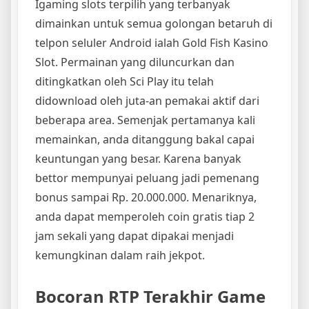
Igaming slots terpilih yang terbanyak
dimainkan untuk semua golongan betaruh di
telpon seluler Android ialah Gold Fish Kasino
Slot. Permainan yang diluncurkan dan
ditingkatkan oleh Sci Play itu telah
didownload oleh juta-an pemakai aktif dari
beberapa area. Semenjak pertamanya kali
memainkan, anda ditanggung bakal capai
keuntungan yang besar. Karena banyak
bettor mempunyai peluang jadi pemenang
bonus sampai Rp. 20.000.000. Menariknya,
anda dapat memperoleh coin gratis tiap 2
jam sekali yang dapat dipakai menjadi
kemungkinan dalam raih jekpot.
Bocoran RTP Terakhir Game