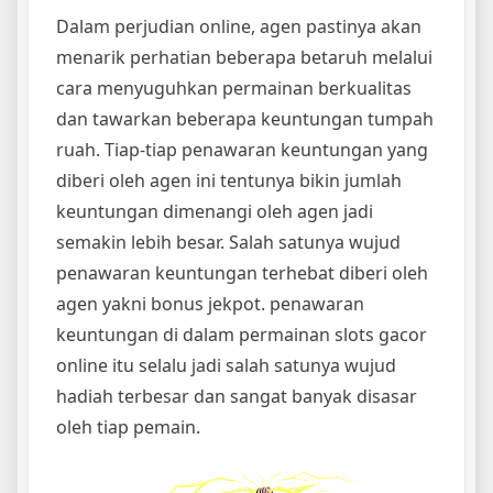
Dalam perjudian online, agen pastinya akan
menarik perhatian beberapa betaruh melalui
cara menyuguhkan permainan berkualitas
dan tawarkan beberapa keuntungan tumpah
ruah. Tiap-tiap penawaran keuntungan yang
diberi oleh agen ini tentunya bikin jumlah
keuntungan dimenangi oleh agen jadi
semakin lebih besar. Salah satunya wujud
penawaran keuntungan terhebat diberi oleh
agen yakni bonus jekpot. penawaran
keuntungan di dalam permainan slots gacor
online itu selalu jadi salah satunya wujud
hadiah terbesar dan sangat banyak disasar
oleh tiap pemain.