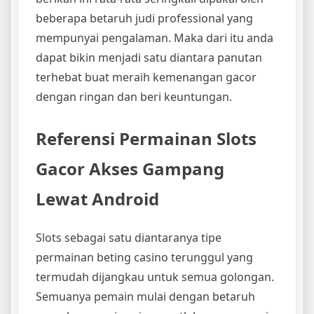
beberapa betaruh judi professional yang
mempunyai pengalaman. Maka dari itu anda
dapat bikin menjadi satu diantara panutan
terhebat buat meraih kemenangan gacor
dengan ringan dan beri keuntungan.
Referensi Permainan Slots
Gacor Akses Gampang
Lewat Android
Slots sebagai satu diantaranya tipe
permainan beting casino terunggul yang
termudah dijangkau untuk semua golongan.
Semuanya pemain mulai dengan betaruh