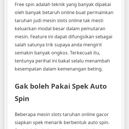
Free spin adalah teknik yang banyak dipakai
oleh banyak betaruh online buat permainkan
taruhan judi mesin slots online tak mesti
keluarkan modal besar dalam pemutaran
mesin. Feature ini dapat difungsikan sebagai
salah satunya trik supaya anda mengirit
semakin banyak ongkos. Terkecuali itu,
tentunya perihal ini bakal selalu menambah
kesempatan dalam kemenangan beting.
Gak boleh Pakai Spek Auto
Spin
Beberapa mesin slots taruhan online gacor
siapkan spek menarik berbentuk auto spin.