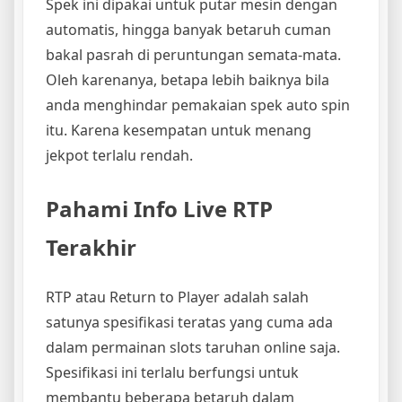
Spek ini dipakai untuk putar mesin dengan
automatis, hingga banyak betaruh cuman
bakal pasrah di peruntungan semata-mata.
Oleh karenanya, betapa lebih baiknya bila
anda menghindar pemakaian spek auto spin
itu. Karena kesempatan untuk menang
jekpot terlalu rendah.
Pahami Info Live RTP
Terakhir
RTP atau Return to Player adalah salah
satunya spesifikasi teratas yang cuma ada
dalam permainan slots taruhan online saja.
Spesifikasi ini terlalu berfungsi untuk
membantu beberapa betaruh dalam