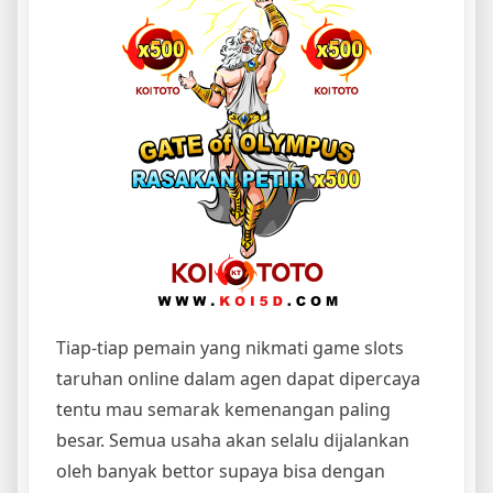
Tiap-tiap pemain yang nikmati game slots
taruhan online dalam agen dapat dipercaya
tentu mau semarak kemenangan paling
besar. Semua usaha akan selalu dijalankan
oleh banyak bettor supaya bisa dengan