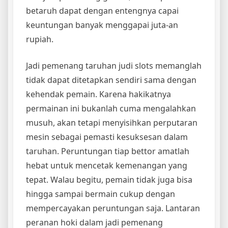
betaruh dapat dengan entengnya capai
keuntungan banyak menggapai juta-an
rupiah.
Jadi pemenang taruhan judi slots memanglah
tidak dapat ditetapkan sendiri sama dengan
kehendak pemain. Karena hakikatnya
permainan ini bukanlah cuma mengalahkan
musuh, akan tetapi menyisihkan perputaran
mesin sebagai pemasti kesuksesan dalam
taruhan. Peruntungan tiap bettor amatlah
hebat untuk mencetak kemenangan yang
tepat. Walau begitu, pemain tidak juga bisa
hingga sampai bermain cukup dengan
mempercayakan peruntungan saja. Lantaran
peranan hoki dalam jadi pemenang