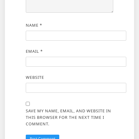
NAME
*
EMAIL
*
WEBSITE
SAVE MY NAME, EMAIL, AND WEBSITE IN
THIS BROWSER FOR THE NEXT TIME I
COMMENT.