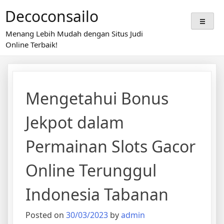
Skip
Decoconsailo
to
content
Menang Lebih Mudah dengan Situs Judi
Online Terbaik!
Mengetahui Bonus
Jekpot dalam
Permainan Slots Gacor
Online Terunggul
Indonesia Tabanan
Posted on
30/03/2023
by
admin