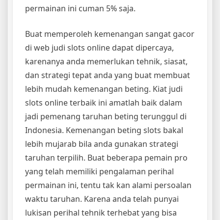
permainan ini cuman 5% saja.
Buat memperoleh kemenangan sangat gacor
di web judi slots online dapat dipercaya,
karenanya anda memerlukan tehnik, siasat,
dan strategi tepat anda yang buat membuat
lebih mudah kemenangan beting. Kiat judi
slots online terbaik ini amatlah baik dalam
jadi pemenang taruhan beting terunggul di
Indonesia. Kemenangan beting slots bakal
lebih mujarab bila anda gunakan strategi
taruhan terpilih. Buat beberapa pemain pro
yang telah memiliki pengalaman perihal
permainan ini, tentu tak kan alami persoalan
waktu taruhan. Karena anda telah punyai
lukisan perihal tehnik terhebat yang bisa