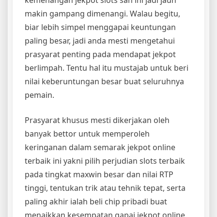
kemenangan jekpot slots sah ini jadi jauh
makin gampang dimenangi. Walau begitu,
biar lebih simpel menggapai keuntungan
paling besar, jadi anda mesti mengetahui
prasyarat penting pada mendapat jekpot
berlimpah. Tentu hal itu mustajab untuk beri
nilai keberuntungan besar buat seluruhnya
pemain.
Prasyarat khusus mesti dikerjakan oleh
banyak bettor untuk memperoleh
keringanan dalam semarak jekpot online
terbaik ini yakni pilih perjudian slots terbaik
pada tingkat maxwin besar dan nilai RTP
tinggi, tentukan trik atau tehnik tepat, serta
paling akhir ialah beli chip pribadi buat
menaikkan kesempatan gapai jekpot online.