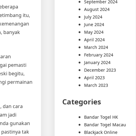
September 2024
beberapa
August 2024
etimbang itu,
July 2024
k kemenangan
June 2024
n, banyak
May 2024
April 2024
March 2024
February 2024
taran
January 2024
gai pemasti
December 2023
ski begitu,
April 2023
ngi permainan
March 2023
Categories
, dan cara
am jadi
Bandar Togel HK
 anda gunakan
Bandar Togel Macau
pastinya tak
Blackjack Online