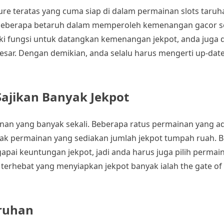
ure teratas yang cuma siap di dalam permainan slots taruha
 beberapa betaruh dalam memperoleh kemenangan gacor ser
ki fungsi untuk datangkan kemenangan jekpot, anda juga
esar. Dengan demikian, anda selalu harus mengerti up-date
ajikan Banyak Jekpot
an yang banyak sekali. Beberapa ratus permainan yang ada
k permainan yang sediakan jumlah jekpot tumpah ruah. B
pai keuntungan jekpot, jadi anda harus juga pilih permai
n terhebat yang menyiapkan jekpot banyak ialah the gate o
aruhan