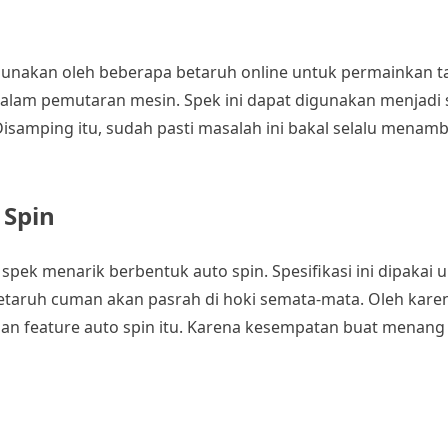
digunakan oleh beberapa betaruh online untuk permainkan t
 dalam pemutaran mesin. Spek ini dapat digunakan menjadi 
Disamping itu, sudah pasti masalah ini bakal selalu menam
 Spin
spek menarik berbentuk auto spin. Spesifikasi ini dipakai 
etaruh cuman akan pasrah di hoki semata-mata. Oleh kare
n feature auto spin itu. Karena kesempatan buat menang j