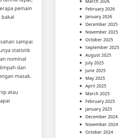
March 2026
eberapa pemain
February 2026
January 2026
i bakal
December 2025
November 2025
October 2025
susahan sampai
September 2025
nya statistik
August 2025
kan nominal
July 2025
limpah dan
June 2025
dengan masak.
May 2025
April 2025
hip atau
March 2025
gapai
February 2025
January 2025
December 2024
November 2024
October 2024