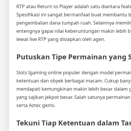
RTP atau Return to Player adalah satu diantara feat
Spesifikasi ini sangat bermanfaat buat membantu
pengembalian dana tumpah ruah. Selainnya memili
entengnya gapai nilai keberuntungan makin lebih b
lewat live RTP yang disiapkan oleh agen.
Putuskan Tipe Permainan yang S
Slots Igaming online populer dengan model permain
ketentuan dan obyek berbagai macam. Cukup banya
mendapati kemungkinan makin lebih besar dalam ga
yang sajikan jekpot besar. Salah satunya permaina
serta Aztec gems.
Tekuni Tiap Ketentuan dalam T