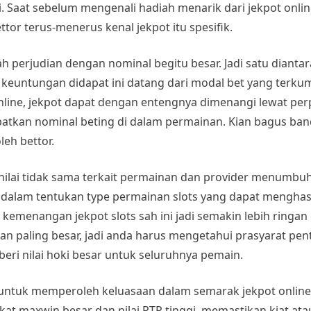
. Saat sebelum mengenali hadiah menarik dari jekpot onli
ttor terus-menerus kenal jekpot itu spesifik.
ah perjudian dengan nominal begitu besar. Jadi satu diant
euntungan didapat ini datang dari modal bet yang terku
nline, jekpot dapat dengan entengnya dimenangi lewat pe
atkan nominal beting di dalam permainan. Kian bagus ban
leh bettor.
iki nilai tidak sama terkait permainan dan provider menumb
ar dalam tentukan type permainan slots yang dapat mengha
emenangan jekpot slots sah ini jadi semakin lebih ringan
n paling besar, jadi anda harus mengetahui prasyarat pent
beri nilai hoki besar untuk seluruhnya pemain.
r untuk memperoleh keluasaan dalam semarak jekpot online 
kat maxwin besar dan nilai RTP tinggi, memastikan kiat atau