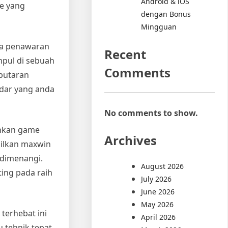
Android & iOS
ne yang
dengan Bonus
Mingguan
ara penawaran
Recent
mpul di sebuah
Comments
rputaran
dar yang anda
No comments to show.
uhkan game
Archives
silkan maxwin
 dimenangi.
August 2026
ing pada raih
July 2026
June 2026
May 2026
terhebat ini
April 2026
 tehnik tepat,