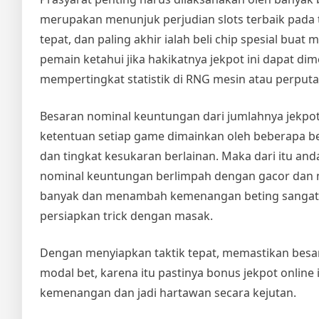
merupakan menunjuk perjudian slots terbaik pada t
tepat, dan paling akhir ialah beli chip spesial bu
pemain ketahui jika hakikatnya jekpot ini dapat dime
mempertingkat statistik di RNG mesin atau perputa
Besaran nominal keuntungan dari jumlahnya jekpot 
ketentuan setiap game dimainkan oleh beberapa bett
dan tingkat kesukaran berlainan. Maka dari itu a
nominal keuntungan berlimpah dengan gacor dan
banyak dan menambah kemenangan beting sangat ga
persiapkan trick dengan masak.
Dengan menyiapkan taktik tepat, memastikan besa
modal bet, karena itu pastinya bonus jekpot online
kemenangan dan jadi hartawan secara kejutan.