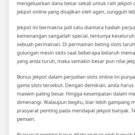
mengeluarkan dana besar sekali untuk raih jekpot 
jekpot online yang disajikan oleh agen, sungguh lebi
Jekpot ini bermakna jadi satu diantara hadiah per
kemenangan sangatlah special, tentunya keseluruh
sebuah permainan. Di permainan beting slots taru
gulungan mesin slots saat beberapa betaruh mem
yang anda turuti, maka semakin besar pun nilai jekp
Bonus jekpot dalam perjudian slots online ini pun
game slots tersebut. Dengan demikian, anda harus
maxwin paling besar. Hingga kesempatan dalam menc
dimenangi. Walaupun begitu, biar lebih gampang m
prasyarat penting pada mendapat jekpot banyak. Ten
pemain.
Prasyarat penting harus dilaksanakan oleh banyak b