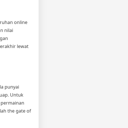
aruhan online
 nilai
ngan
erakhir lewat
da punyai
uap. Untuk
h permainan
ah the gate of