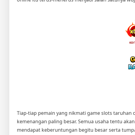
Tiap-tiap pemain yang nikmati game slots taruhan 
kemenangan paling besar. Semua usaha tentu akan 
mendapat keberuntungan begitu besar serta tump