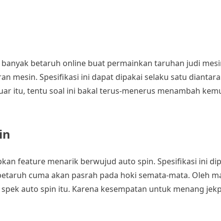
h banyak betaruh online buat permainkan taruhan judi mesin
 mesin. Spesifikasi ini dapat dipakai selaku satu diantar
luar itu, tentu soal ini bakal terus-menerus menambah ke
in
an feature menarik berwujud auto spin. Spesifikasi ini di
betaruh cuma akan pasrah pada hoki semata-mata. Oleh ma
spek auto spin itu. Karena kesempatan untuk menang jek