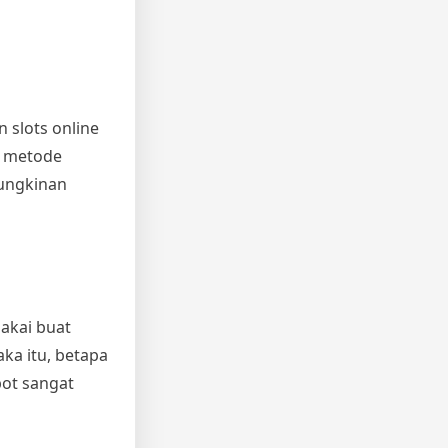
 slots online
a metode
mungkinan
pakai buat
ka itu, betapa
pot sangat