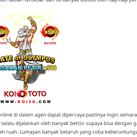
online di dalam agen dapat dipercaya pastinya ingin semar
selalu dijalankan oleh banyak bettor supaya bisa dengan
ah ruah. Lumayan banyak betaruh yang coba keberuntung