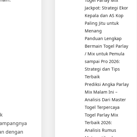
Togel Parlay Mix
Jackpot: Strategi Ekor
Kepala dan AS Kop
Paling Jitu untuk
Menang
Panduan Lengkap
Bermain Togel Parlay
/ Mix untuk Pemula
sampai Pro 2026:
Strategi dan Tips
Terbaik
Prediksi Angka Parlay
Mix Malam Ini –
Analisis Dari Master
Togel Terpercaya
ak
Togel Parlay Mix
Terbaik 2026:
 gampangnya
Analisis Rumus
an dengan