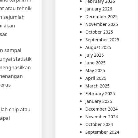
February 2026
at atau tehnik
January 2026
December 2025
ah sejumlah
November 2025
ni akan
October 2025
ar.
September 2025
August 2025
an sampai
July 2025
nyai statistik
June 2025
 menghasilkan
May 2025
emenangan
April 2025
nerus
March 2025
February 2025
January 2025
December 2024
ah chip atau
November 2024
gapai
October 2024
September 2024