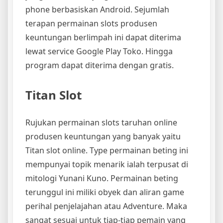
phone berbasiskan Android. Sejumlah
terapan permainan slots produsen
keuntungan berlimpah ini dapat diterima
lewat service Google Play Toko. Hingga
program dapat diterima dengan gratis.
Titan Slot
Rujukan permainan slots taruhan online
produsen keuntungan yang banyak yaitu
Titan slot online. Type permainan beting ini
mempunyai topik menarik ialah terpusat di
mitologi Yunani Kuno. Permainan beting
terunggul ini miliki obyek dan aliran game
perihal penjelajahan atau Adventure. Maka
sangat sesuai untuk tiap-tiap pemain yang