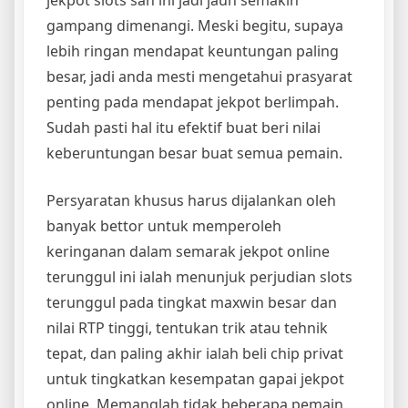
jekpot slots sah ini jadi jauh semakin
gampang dimenangi. Meski begitu, supaya
lebih ringan mendapat keuntungan paling
besar, jadi anda mesti mengetahui prasyarat
penting pada mendapat jekpot berlimpah.
Sudah pasti hal itu efektif buat beri nilai
keberuntungan besar buat semua pemain.
Persyaratan khusus harus dijalankan oleh
banyak bettor untuk memperoleh
keringanan dalam semarak jekpot online
terunggul ini ialah menunjuk perjudian slots
terunggul pada tingkat maxwin besar dan
nilai RTP tinggi, tentukan trik atau tehnik
tepat, dan paling akhir ialah beli chip privat
untuk tingkatkan kesempatan gapai jekpot
online. Memanglah tidak beberapa pemain