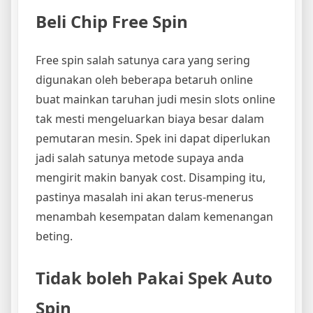
Beli Chip Free Spin
Free spin salah satunya cara yang sering
digunakan oleh beberapa betaruh online
buat mainkan taruhan judi mesin slots online
tak mesti mengeluarkan biaya besar dalam
pemutaran mesin. Spek ini dapat diperlukan
jadi salah satunya metode supaya anda
mengirit makin banyak cost. Disamping itu,
pastinya masalah ini akan terus-menerus
menambah kesempatan dalam kemenangan
beting.
Tidak boleh Pakai Spek Auto
Spin