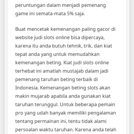
peruntungan dalam menjadi pemenang
game ini semata-mata 5% saja.
Buat mencetak kemenangan paling gacor di
website judi slots online bisa dipercaya,
karena itu anda butuh tehnik, trik, dan kiat
tepat anda yang untuk memudahkan
kemenangan beting. Kiat judi slots online
terhebat ini amatlah mustajab dalam jadi
pemenang taruhan beting terbaik di
Indonesia. Kemenangan beting slots akan
makin mujarab apabila anda gunakan kiat
taruhan terunggul. Untuk beberapa pemain
pro yang udah banyak memiliki pengalaman
tentang permainan ini, tentu tidak alami
persoalan waktu taruhan. Karena anda telah