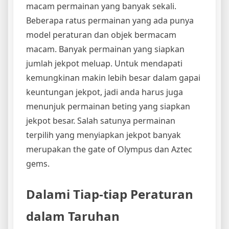
macam permainan yang banyak sekali.
Beberapa ratus permainan yang ada punya
model peraturan dan objek bermacam
macam. Banyak permainan yang siapkan
jumlah jekpot meluap. Untuk mendapati
kemungkinan makin lebih besar dalam gapai
keuntungan jekpot, jadi anda harus juga
menunjuk permainan beting yang siapkan
jekpot besar. Salah satunya permainan
terpilih yang menyiapkan jekpot banyak
merupakan the gate of Olympus dan Aztec
gems.
Dalami Tiap-tiap Peraturan
dalam Taruhan