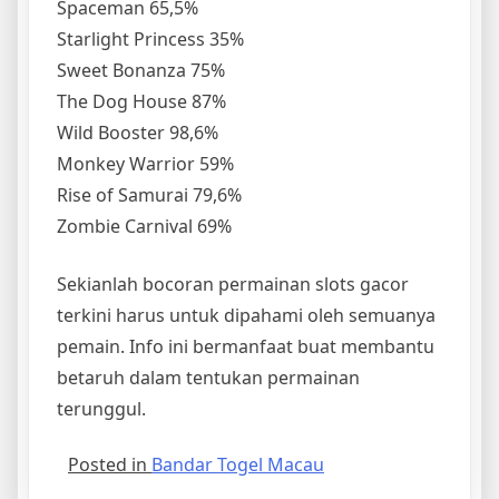
Spaceman 65,5%
Starlight Princess 35%
Sweet Bonanza 75%
The Dog House 87%
Wild Booster 98,6%
Monkey Warrior 59%
Rise of Samurai 79,6%
Zombie Carnival 69%
Sekianlah bocoran permainan slots gacor
terkini harus untuk dipahami oleh semuanya
pemain. Info ini bermanfaat buat membantu
betaruh dalam tentukan permainan
terunggul.
Posted in
Bandar Togel Macau