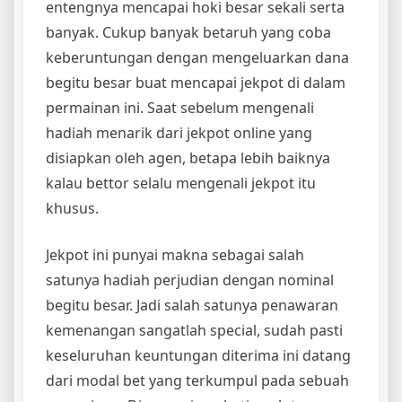
entengnya mencapai hoki besar sekali serta
banyak. Cukup banyak betaruh yang coba
keberuntungan dengan mengeluarkan dana
begitu besar buat mencapai jekpot di dalam
permainan ini. Saat sebelum mengenali
hadiah menarik dari jekpot online yang
disiapkan oleh agen, betapa lebih baiknya
kalau bettor selalu mengenali jekpot itu
khusus.
Jekpot ini punyai makna sebagai salah
satunya hadiah perjudian dengan nominal
begitu besar. Jadi salah satunya penawaran
kemenangan sangatlah special, sudah pasti
keseluruhan keuntungan diterima ini datang
dari modal bet yang terkumpul pada sebuah