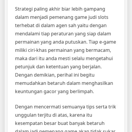
Strategi paling akhir biar lebih gampang
dalam menjadi pemenang game judi slots
terhebat di dalam agen sah yaitu dengan
mendalami tiap peraturan yang siap dalam
permainan yang anda putuskan. Tiap e-game
miliki ciri-khas permainan yang bermacam,
maka dari itu anda mesti selalu mengetahui
petunjuk dan ketentuan yang berjalan.
Dengan demikian, perihal ini begitu
memudahkan betaruh dalam menghasilkan
keuntungan gacor yang berlimpah.
Dengan mencermati semuanya tips serta trik
unggulan terjitu di atas, karena itu
kesempatan besar buat banyak betaruh
dalam jadi pemenang game akan tidak sukar