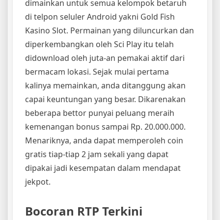
dimainkan untuk semua kelompok betaruh
di telpon seluler Android yakni Gold Fish
Kasino Slot. Permainan yang diluncurkan dan
diperkembangkan oleh Sci Play itu telah
didownload oleh juta-an pemakai aktif dari
bermacam lokasi. Sejak mulai pertama
kalinya memainkan, anda ditanggung akan
capai keuntungan yang besar. Dikarenakan
beberapa bettor punyai peluang meraih
kemenangan bonus sampai Rp. 20.000.000.
Menariknya, anda dapat memperoleh coin
gratis tiap-tiap 2 jam sekali yang dapat
dipakai jadi kesempatan dalam mendapat
jekpot.
Bocoran RTP Terkini