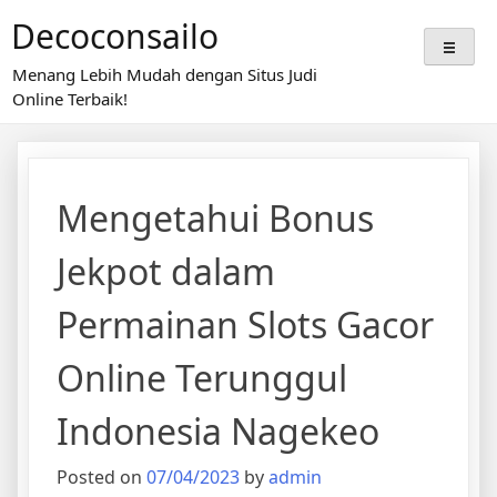
Skip
Decoconsailo
to
content
Menang Lebih Mudah dengan Situs Judi
Online Terbaik!
Mengetahui Bonus
Jekpot dalam
Permainan Slots Gacor
Online Terunggul
Indonesia Nagekeo
Posted on
07/04/2023
by
admin