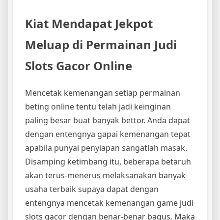
Kiat Mendapat Jekpot
Meluap di Permainan Judi
Slots Gacor Online
Mencetak kemenangan setiap permainan
beting online tentu telah jadi keinginan
paling besar buat banyak bettor. Anda dapat
dengan entengnya gapai kemenangan tepat
apabila punyai penyiapan sangatlah masak.
Disamping ketimbang itu, beberapa betaruh
akan terus-menerus melaksanakan banyak
usaha terbaik supaya dapat dengan
entengnya mencetak kemenangan game judi
slots gacor dengan benar-benar bagus. Maka