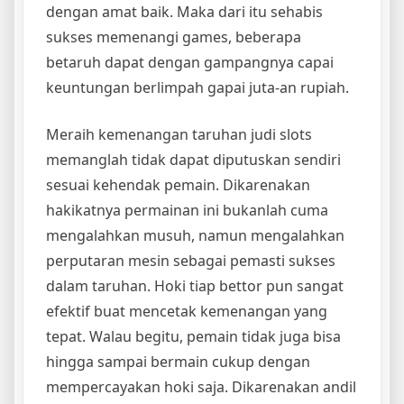
dengan amat baik. Maka dari itu sehabis
sukses memenangi games, beberapa
betaruh dapat dengan gampangnya capai
keuntungan berlimpah gapai juta-an rupiah.
Meraih kemenangan taruhan judi slots
memanglah tidak dapat diputuskan sendiri
sesuai kehendak pemain. Dikarenakan
hakikatnya permainan ini bukanlah cuma
mengalahkan musuh, namun mengalahkan
perputaran mesin sebagai pemasti sukses
dalam taruhan. Hoki tiap bettor pun sangat
efektif buat mencetak kemenangan yang
tepat. Walau begitu, pemain tidak juga bisa
hingga sampai bermain cukup dengan
mempercayakan hoki saja. Dikarenakan andil