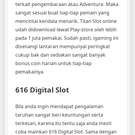
terkait pengembaraan atau Adventure. Maka
sangat sesuai buat tiap-tiap pemain yang
mencintai kendala menarik. Titan Slot online
udah didownload lewat Play-store oleh lebih
pada 1 juta pemakai. Sudah pasti, igaming ini
disenangi lantaran mempunyai peringkat
cukup bak dan sediakan sangat banyak
bonus coin harian untuk tiap-tiap
pemakainya.
616 Digital Slot
Bila anda ingin mendapat pengalaman
taruhan sangat beri keuntungan serta
terkesan, karena itu tentu saja anda mesti
coba mainkan 616 Digital Slot. Sama dengan