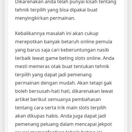
Dikarenakan anda telah punyai kisah tentang
tehnik terpilih yang bisa dipakai buat
menyingkirkan permainan.
Kebalikannya masalah ini akan cukup
merepotkan banyak betaruh online pemula
yang barus saja cari keberuntungan nasib
terbaik lewat game beting slots online. Anda
mesti memeras otak buat tentukan tehnik
terpilih yang dapat jadi pemenang
permainan dengan mudah. Akan tetapi gak
boleh bersusah-hati hati, dikarenakan lewat
artikel berikut semuanya pembahasan
tentang cara serta trik main slots terpilih
akan dikupas habis. Anda juga dapat jadi
pemenang peluang dalam mencapai jekpot