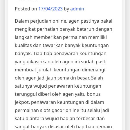
Posted on
17/04/2023
by
admin
Dalam perjudian online, agen pastinya bakal
mengikat perhatian banyak betaruh dengan
langkah memberikan permainan memiliki
kualitas dan tawarkan banyak keuntungan
banyak. Tiap-tiap penawaran keuntungan
yang dikasihkan oleh agen ini sudah pasti
membuat jumlah keuntungan dimenangi
oleh agen jadi jauh semakin besar. Salah
satunya wujud penawaran keuntungan
terunggul diberi oleh agen yaitu bonus
jekpot. penawaran keuntungan di dalam
permainan slots gacor online itu selalu jadi
satu diantara wujud hadiah terbesar dan
sangat banyak disasar oleh tiap-tiap pemain.