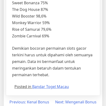
Sweet Bonanza 75%
The Dog House 87%
Wild Booster 98,6%
Monkey Warrior 59%
Rise of Samurai 79,6%
Zombie Carnival 69%
Demikian bocoran permainan slots gacor
terkini harus untuk dipahami oleh semuanya
pemain. Data ini bermanfaat untuk
meringankan betaruh dalam tentukan
permainan terhebat.
Posted in
Bandar Togel Macau
Post
Previous:
Kenal Bonus
Next:
Mengenali Bonus