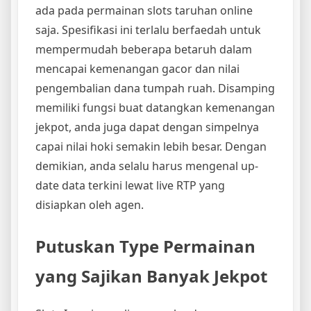
ada pada permainan slots taruhan online
saja. Spesifikasi ini terlalu berfaedah untuk
mempermudah beberapa betaruh dalam
mencapai kemenangan gacor dan nilai
pengembalian dana tumpah ruah. Disamping
memiliki fungsi buat datangkan kemenangan
jekpot, anda juga dapat dengan simpelnya
capai nilai hoki semakin lebih besar. Dengan
demikian, anda selalu harus mengenal up-
date data terkini lewat live RTP yang
disiapkan oleh agen.
Putuskan Type Permainan
yang Sajikan Banyak Jekpot