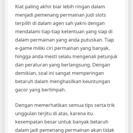
Kiat paling akhir biar lebih ringan dalam
menjadi pemenang permainan judi slots
terpilih di dalam agen sah yakni dengan
mendalami tiap-tiap ketentuan yang siap di
dalam permainan yang anda putuskan. Tiap
e-game miliki ciri permainan yang banyak,
hingga anda mesti selalu mengenali petunjuk
dan peraturan yang berlangsung. Dengan
demikian, soal ini sangat memperingan
betaruh dalam menghasilkan keuntungan
gacor yang berlimpah.
Dengan memerhatikan semua tips serta trik
unggulan terjitu di atas, karena itu
kesempatan besar untuk banyak betaruh
dalam jadi pemenang permainan akan tidak