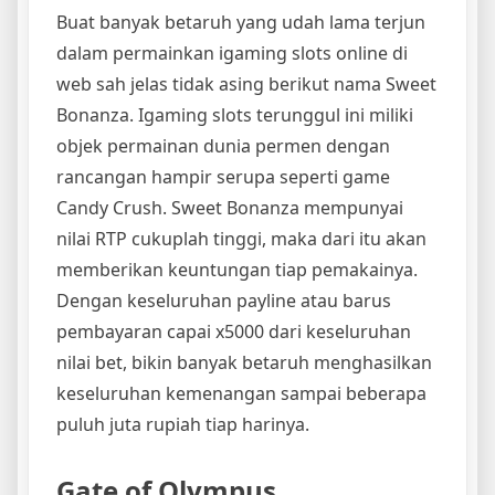
Buat banyak betaruh yang udah lama terjun
dalam permainkan igaming slots online di
web sah jelas tidak asing berikut nama Sweet
Bonanza. Igaming slots terunggul ini miliki
objek permainan dunia permen dengan
rancangan hampir serupa seperti game
Candy Crush. Sweet Bonanza mempunyai
nilai RTP cukuplah tinggi, maka dari itu akan
memberikan keuntungan tiap pemakainya.
Dengan keseluruhan payline atau barus
pembayaran capai x5000 dari keseluruhan
nilai bet, bikin banyak betaruh menghasilkan
keseluruhan kemenangan sampai beberapa
puluh juta rupiah tiap harinya.
Gate of Olympus