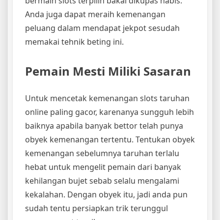
bermain slots terpilih bakal dikupas habis.
Anda juga dapat meraih kemenangan
peluang dalam mendapat jekpot sesudah
memakai tehnik beting ini.
Pemain Mesti Miliki Sasaran
Untuk mencetak kemenangan slots taruhan
online paling gacor, karenanya sungguh lebih
baiknya apabila banyak bettor telah punya
obyek kemenangan tertentu. Tentukan obyek
kemenangan sebelumnya taruhan terlalu
hebat untuk mengelit pemain dari banyak
kehilangan bujet sebab selalu mengalami
kekalahan. Dengan obyek itu, jadi anda pun
sudah tentu persiapkan trik terunggul