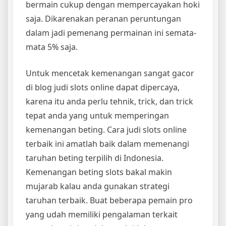
bermain cukup dengan mempercayakan hoki
saja. Dikarenakan peranan peruntungan
dalam jadi pemenang permainan ini semata-
mata 5% saja.
Untuk mencetak kemenangan sangat gacor
di blog judi slots online dapat dipercaya,
karena itu anda perlu tehnik, trick, dan trick
tepat anda yang untuk memperingan
kemenangan beting. Cara judi slots online
terbaik ini amatlah baik dalam memenangi
taruhan beting terpilih di Indonesia.
Kemenangan beting slots bakal makin
mujarab kalau anda gunakan strategi
taruhan terbaik. Buat beberapa pemain pro
yang udah memiliki pengalaman terkait