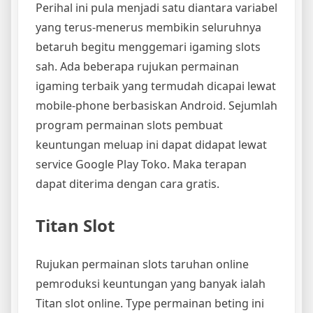
Perihal ini pula menjadi satu diantara variabel
yang terus-menerus membikin seluruhnya
betaruh begitu menggemari igaming slots
sah. Ada beberapa rujukan permainan
igaming terbaik yang termudah dicapai lewat
mobile-phone berbasiskan Android. Sejumlah
program permainan slots pembuat
keuntungan meluap ini dapat didapat lewat
service Google Play Toko. Maka terapan
dapat diterima dengan cara gratis.
Titan Slot
Rujukan permainan slots taruhan online
pemroduksi keuntungan yang banyak ialah
Titan slot online. Type permainan beting ini