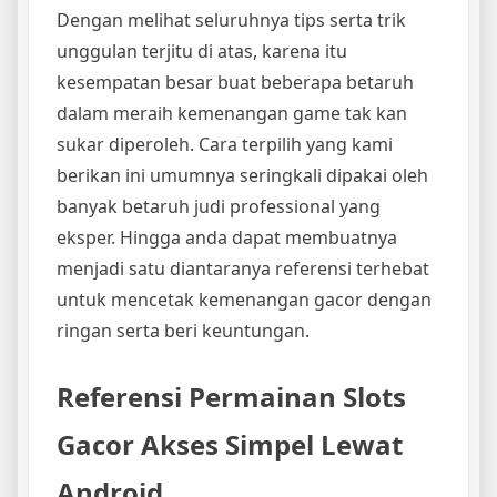
Dengan melihat seluruhnya tips serta trik
unggulan terjitu di atas, karena itu
kesempatan besar buat beberapa betaruh
dalam meraih kemenangan game tak kan
sukar diperoleh. Cara terpilih yang kami
berikan ini umumnya seringkali dipakai oleh
banyak betaruh judi professional yang
eksper. Hingga anda dapat membuatnya
menjadi satu diantaranya referensi terhebat
untuk mencetak kemenangan gacor dengan
ringan serta beri keuntungan.
Referensi Permainan Slots
Gacor Akses Simpel Lewat
Android