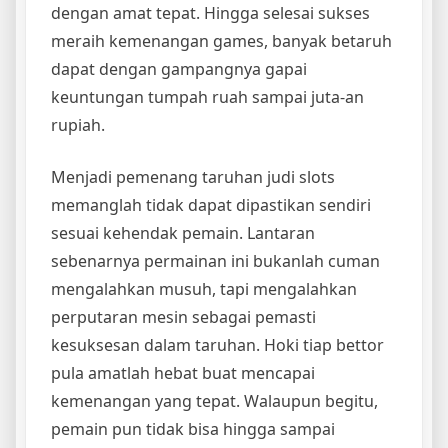
dengan amat tepat. Hingga selesai sukses
meraih kemenangan games, banyak betaruh
dapat dengan gampangnya gapai
keuntungan tumpah ruah sampai juta-an
rupiah.
Menjadi pemenang taruhan judi slots
memanglah tidak dapat dipastikan sendiri
sesuai kehendak pemain. Lantaran
sebenarnya permainan ini bukanlah cuman
mengalahkan musuh, tapi mengalahkan
perputaran mesin sebagai pemasti
kesuksesan dalam taruhan. Hoki tiap bettor
pula amatlah hebat buat mencapai
kemenangan yang tepat. Walaupun begitu,
pemain pun tidak bisa hingga sampai