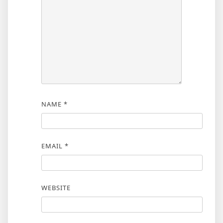
NAME
*
EMAIL
*
WEBSITE