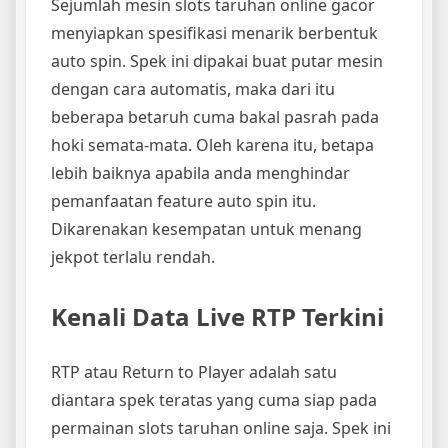
Sejumlah mesin slots taruhan online gacor
menyiapkan spesifikasi menarik berbentuk
auto spin. Spek ini dipakai buat putar mesin
dengan cara automatis, maka dari itu
beberapa betaruh cuma bakal pasrah pada
hoki semata-mata. Oleh karena itu, betapa
lebih baiknya apabila anda menghindar
pemanfaatan feature auto spin itu.
Dikarenakan kesempatan untuk menang
jekpot terlalu rendah.
Kenali Data Live RTP Terkini
RTP atau Return to Player adalah satu
diantara spek teratas yang cuma siap pada
permainan slots taruhan online saja. Spek ini