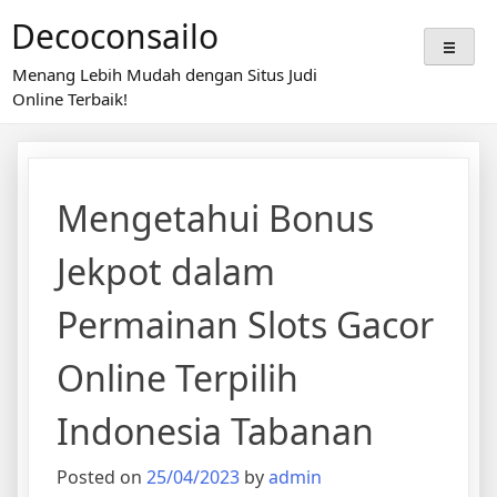
Skip
Decoconsailo
to
content
Menang Lebih Mudah dengan Situs Judi
Online Terbaik!
Mengetahui Bonus
Jekpot dalam
Permainan Slots Gacor
Online Terpilih
Indonesia Tabanan
Posted on
25/04/2023
by
admin