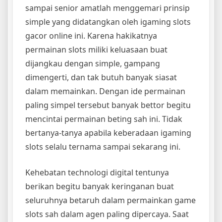
sampai senior amatlah menggemari prinsip
simple yang didatangkan oleh igaming slots
gacor online ini. Karena hakikatnya
permainan slots miliki keluasaan buat
dijangkau dengan simple, gampang
dimengerti, dan tak butuh banyak siasat
dalam memainkan. Dengan ide permainan
paling simpel tersebut banyak bettor begitu
mencintai permainan beting sah ini. Tidak
bertanya-tanya apabila keberadaan igaming
slots selalu ternama sampai sekarang ini.
Kehebatan technologi digital tentunya
berikan begitu banyak keringanan buat
seluruhnya betaruh dalam permainkan game
slots sah dalam agen paling dipercaya. Saat