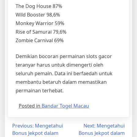
The Dog House 87%
Wild Booster 98,6%
Monkey Warrior 59%
Rise of Samurai 79,6%
Zombie Carnival 69%
Demikian bocoran permainan slots gacor
teranyar harus untuk dimengerti oleh
seluruh pemain. Data ini berfaedah untuk
membantu betaruh dalam memastikan
permainan terhebat.
Posted in
Bandar Togel Macau
Post
Previous:
Mengetahui
Next:
Mengetahui
Bonus Jekpot dalam
Bonus Jekpot dalam