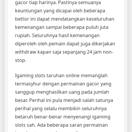
gacor tiap harinya. Pastinya semuanya
keuntungan yang dicapai oleh beberapa
bettor ini dapat mendatangkan keseluruhan
kemenangan sampai beberapa puluh juta
rupiah. Seluruhnya hasil kemenangan
diperoleh oleh pemain dapat juga dikerjakan
withdraw kapan saja sepanjang 24 jam non-
stop.
Igaming slots taruhan online memanglah
termasyhur dengan permainan gacor yang
sanggup menghasilkan uang pada jumlah
besar. Perihal ini pula menjadi salah satunya
perihal yang selalu membikin seluruhnya
betaruh benar-benar menyenangi igaming
slots sah. Ada beberapa saran permainan