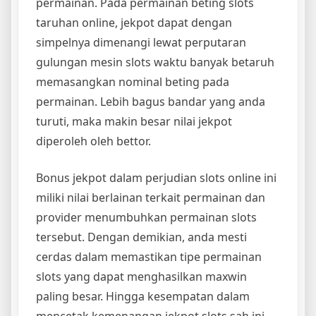
permainan. Pada permainan beting slots
taruhan online, jekpot dapat dengan
simpelnya dimenangi lewat perputaran
gulungan mesin slots waktu banyak betaruh
memasangkan nominal beting pada
permainan. Lebih bagus bandar yang anda
turuti, maka makin besar nilai jekpot
diperoleh oleh bettor.
Bonus jekpot dalam perjudian slots online ini
miliki nilai berlainan terkait permainan dan
provider menumbuhkan permainan slots
tersebut. Dengan demikian, anda mesti
cerdas dalam memastikan tipe permainan
slots yang dapat menghasilkan maxwin
paling besar. Hingga kesempatan dalam