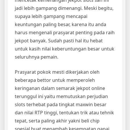
mencetak kemenangan jekpot slots sah ini
jadi lebih gampang dimenangi. Meski begitu,
supaya lebih gampang mencapai
keuntungan paling besar, karena itu anda
harus mengenali prasyarat penting pada raih
jekpot banyak. Sudah pasti hal itu hebat
untuk kasih nilai keberuntungan besar untuk
seluruhnya pemain.
Prasyarat pokok mesti dikerjakan oleh
beberapa bettor untuk memperoleh
keringanan dalam semarak jekpot online
terunggul ini yaitu memutuskan perjudian
slots terhebat pada tingkat maxwin besar
dan nilai RTP tinggi, tentukan trik atau tehnik
tepat, serta paling akhir yakni beli chip
spesial buat menambah kesempatan gapai