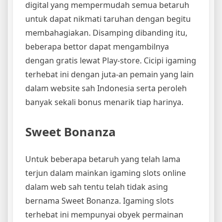
digital yang mempermudah semua betaruh
untuk dapat nikmati taruhan dengan begitu
membahagiakan. Disamping dibanding itu,
beberapa bettor dapat mengambilnya
dengan gratis lewat Play-store. Cicipi igaming
terhebat ini dengan juta-an pemain yang lain
dalam website sah Indonesia serta peroleh
banyak sekali bonus menarik tiap harinya.
Sweet Bonanza
Untuk beberapa betaruh yang telah lama
terjun dalam mainkan igaming slots online
dalam web sah tentu telah tidak asing
bernama Sweet Bonanza. Igaming slots
terhebat ini mempunyai obyek permainan