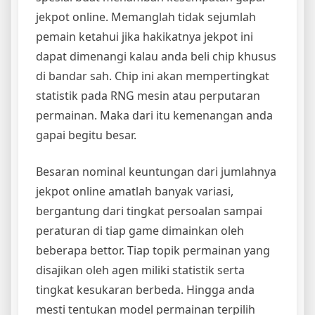
jekpot online. Memanglah tidak sejumlah
pemain ketahui jika hakikatnya jekpot ini
dapat dimenangi kalau anda beli chip khusus
di bandar sah. Chip ini akan mempertingkat
statistik pada RNG mesin atau perputaran
permainan. Maka dari itu kemenangan anda
gapai begitu besar.
Besaran nominal keuntungan dari jumlahnya
jekpot online amatlah banyak variasi,
bergantung dari tingkat persoalan sampai
peraturan di tiap game dimainkan oleh
beberapa bettor. Tiap topik permainan yang
disajikan oleh agen miliki statistik serta
tingkat kesukaran berbeda. Hingga anda
mesti tentukan model permainan terpilih