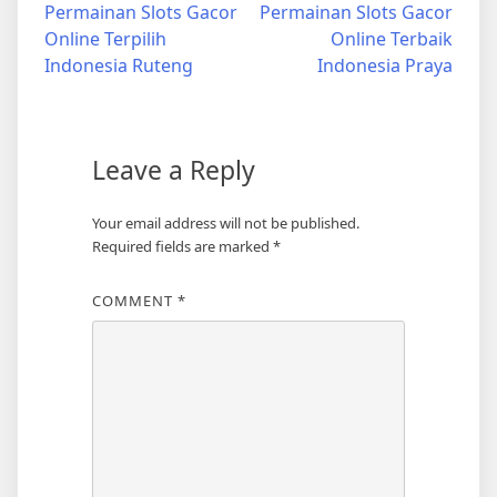
navigation
Permainan Slots Gacor
Permainan Slots Gacor
Online Terpilih
Online Terbaik
Indonesia Ruteng
Indonesia Praya
Leave a Reply
Your email address will not be published.
Required fields are marked
*
COMMENT
*