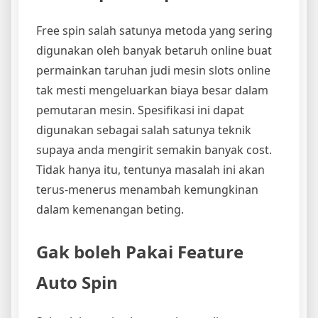
Free spin salah satunya metoda yang sering
digunakan oleh banyak betaruh online buat
permainkan taruhan judi mesin slots online
tak mesti mengeluarkan biaya besar dalam
pemutaran mesin. Spesifikasi ini dapat
digunakan sebagai salah satunya teknik
supaya anda mengirit semakin banyak cost.
Tidak hanya itu, tentunya masalah ini akan
terus-menerus menambah kemungkinan
dalam kemenangan beting.
Gak boleh Pakai Feature
Auto Spin