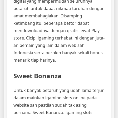
digital yang mempermudah seluruhnya
betaruh untuk dapat nikmati taruhan dengan
amat membahagiakan. Disamping
ketimbang itu, beberapa bettor dapat
mendownloadnya dengan gratis lewat Play-
store. Cicipi igaming terhebat ini dengan juta-
an pemain yang lain dalam web sah
Indonesia serta peroleh banyak sekali bonus
menarik tiap harinya.
Sweet Bonanza
Untuk banyak betaruh yang udah lama terjun
dalam mainkan igaming slots online pada
website sah pastilah sudah tak asing
bernama Sweet Bonanza. Igaming slots