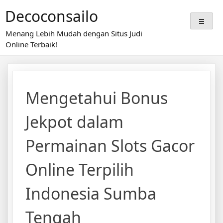
Skip
Decoconsailo
to
content
Menang Lebih Mudah dengan Situs Judi
Online Terbaik!
Mengetahui Bonus
Jekpot dalam
Permainan Slots Gacor
Online Terpilih
Indonesia Sumba
Tengah