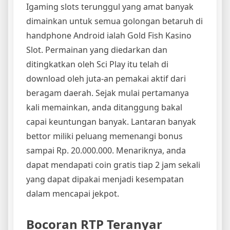
Igaming slots terunggul yang amat banyak
dimainkan untuk semua golongan betaruh di
handphone Android ialah Gold Fish Kasino
Slot. Permainan yang diedarkan dan
ditingkatkan oleh Sci Play itu telah di
download oleh juta-an pemakai aktif dari
beragam daerah. Sejak mulai pertamanya
kali memainkan, anda ditanggung bakal
capai keuntungan banyak. Lantaran banyak
bettor miliki peluang memenangi bonus
sampai Rp. 20.000.000. Menariknya, anda
dapat mendapati coin gratis tiap 2 jam sekali
yang dapat dipakai menjadi kesempatan
dalam mencapai jekpot.
Bocoran RTP Teranyar