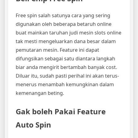
Free spin salah satunya cara yang sering
digunakan oleh beberapa betaruh online
buat mainkan taruhan judi mesin slots online
tak mesti mengeluarkan dana besar dalam
pemutaran mesin. Feature ini dapat
difungsikan sebagai satu diantara langkah
biar anda mengirit bertambah banyak cost.
Diluar itu, sudah pasti perihal ini akan terus-
menerus menambah kemungkinan dalam
kemenangan beting.
Gak boleh Pakai Feature
Auto Spin