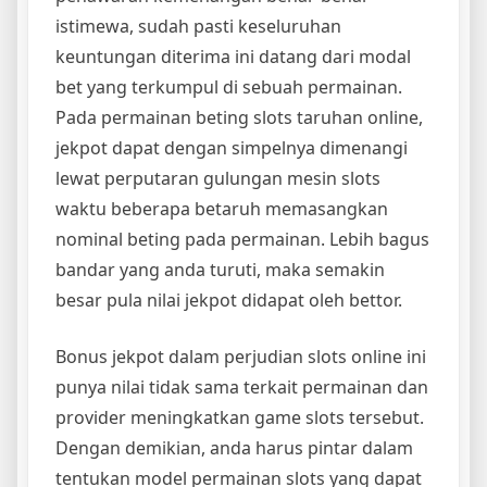
istimewa, sudah pasti keseluruhan
keuntungan diterima ini datang dari modal
bet yang terkumpul di sebuah permainan.
Pada permainan beting slots taruhan online,
jekpot dapat dengan simpelnya dimenangi
lewat perputaran gulungan mesin slots
waktu beberapa betaruh memasangkan
nominal beting pada permainan. Lebih bagus
bandar yang anda turuti, maka semakin
besar pula nilai jekpot didapat oleh bettor.
Bonus jekpot dalam perjudian slots online ini
punya nilai tidak sama terkait permainan dan
provider meningkatkan game slots tersebut.
Dengan demikian, anda harus pintar dalam
tentukan model permainan slots yang dapat