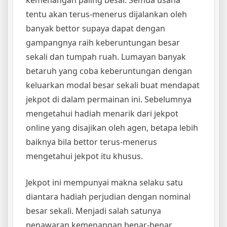
kemenangan paling besar. Semua usaha
tentu akan terus-menerus dijalankan oleh
banyak bettor supaya dapat dengan
gampangnya raih keberuntungan besar
sekali dan tumpah ruah. Lumayan banyak
betaruh yang coba keberuntungan dengan
keluarkan modal besar sekali buat mendapat
jekpot di dalam permainan ini. Sebelumnya
mengetahui hadiah menarik dari jekpot
online yang disajikan oleh agen, betapa lebih
baiknya bila bettor terus-menerus
mengetahui jekpot itu khusus.
Jekpot ini mempunyai makna selaku satu
diantara hadiah perjudian dengan nominal
besar sekali. Menjadi salah satunya
penawaran kemenangan benar-benar