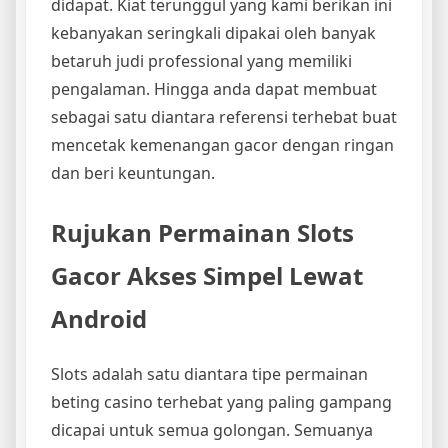
didapat. Kiat terunggul yang kami berikan ini
kebanyakan seringkali dipakai oleh banyak
betaruh judi professional yang memiliki
pengalaman. Hingga anda dapat membuat
sebagai satu diantara referensi terhebat buat
mencetak kemenangan gacor dengan ringan
dan beri keuntungan.
Rujukan Permainan Slots
Gacor Akses Simpel Lewat
Android
Slots adalah satu diantara tipe permainan
beting casino terhebat yang paling gampang
dicapai untuk semua golongan. Semuanya