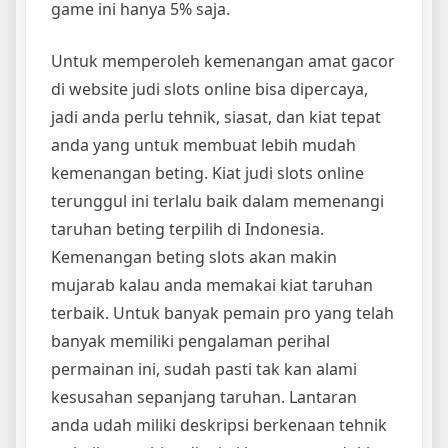
game ini hanya 5% saja.
Untuk memperoleh kemenangan amat gacor
di website judi slots online bisa dipercaya,
jadi anda perlu tehnik, siasat, dan kiat tepat
anda yang untuk membuat lebih mudah
kemenangan beting. Kiat judi slots online
terunggul ini terlalu baik dalam memenangi
taruhan beting terpilih di Indonesia.
Kemenangan beting slots akan makin
mujarab kalau anda memakai kiat taruhan
terbaik. Untuk banyak pemain pro yang telah
banyak memiliki pengalaman perihal
permainan ini, sudah pasti tak kan alami
kesusahan sepanjang taruhan. Lantaran
anda udah miliki deskripsi berkenaan tehnik