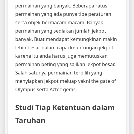
permainan yang banyak. Beberapa ratus
permainan yang ada punya tipe peraturan
serta objek bermacam macam. Banyak
permainan yang sediakan jumlah jekpot
banyak. Buat mendapat kemungkinan makin
lebih besar dalam capai keuntungan jekpot,
karena itu anda harus juga memutuskan
permainan beting yang sajikan jekpot besar.
Salah satunya permainan terpilih yang
menyiapkan jekpot meluap yakni the gate of
Olympus serta Aztec gems.
Studi Tiap Ketentuan dalam
Taruhan