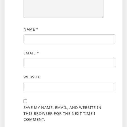
NAME
*
EMAIL
*
WEBSITE
SAVE MY NAME, EMAIL, AND WEBSITE IN
THIS BROWSER FOR THE NEXT TIME I
COMMENT.