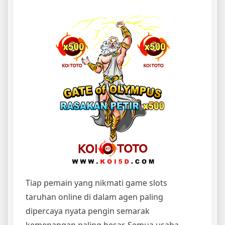
Tiap pemain yang nikmati game slots
taruhan online di dalam agen paling
dipercaya nyata pengin semarak