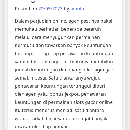
Posted on
20/03/2023
by
admin
Dalam perjudian online, agen pastinya bakal
memukau perhatian beberapa betaruh
melalui cara menyuguhkan permainan
bermutu dan tawarkan banyak keuntungan
berlimpah. Tiap-tiap penawaran keuntungan
yang diberi oleh agen ini tentunya membikin
jumlah keuntungan dimenangi oleh agen jadi
semakin besar. Satu diantaranya wujud
penawaran keuntungan terunggul diberi
oleh agen yaitu bonus jekpot. penawaran
keuntungan di permainan slots gacor online
itu terus-menerus menjadi satu diantara
wujud hadiah terbesar dan sangat banyak
disasar oleh tiap pemain.