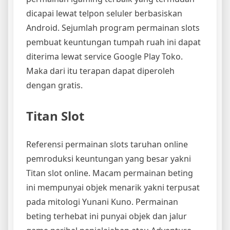
dicapai lewat telpon seluler berbasiskan
Android. Sejumlah program permainan slots
pembuat keuntungan tumpah ruah ini dapat
diterima lewat service Google Play Toko.
Maka dari itu terapan dapat diperoleh
dengan gratis.
Titan Slot
Referensi permainan slots taruhan online
pemroduksi keuntungan yang besar yakni
Titan slot online. Macam permainan beting
ini mempunyai objek menarik yakni terpusat
pada mitologi Yunani Kuno. Permainan
beting terhebat ini punyai objek dan jalur