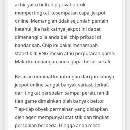
akhir yaitu beli chip privat untuk
mempertingkat kesempatan capai jekpot
online. Memanglah tidak sejumlah pemain
ketahui jika hakikatnya jekpot ini dapat
dimenangi bila anda beli chip pribadi di
bandar sah. Chip ini bakal menambah
statistik di RNG mesin atau perputaran game.
Maka kemenangan anda gapai besar sekali.
Besaran nominal keuntungan dari jumlahnya
jekpot online sangat banyak variasi, terkait
dari tingkat persoalan sampai peraturan di
tiap game dimainkan oleh banyak bettor.
Tiap-tiap obyek permainan yang disiapkan
oleh agen mempunyai statistik dan tingkat
persoalan berbeda. Hingga anda mesti