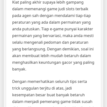
Kiat paling akhir supaya lebih gampang
dalam memenangi game judi slots terbaik
pada agen sah dengan mendalami tiap-tiap
peraturan yang ada dalam permainan yang
anda putuskan. Tiap e-game punyai karakter
permainan yang bervariasi, maka anda mesti
selalu mengenali pedoman dan peraturan
yang berlangsung. Dengan demikian, soal ini
akan membuat lebih mudah betaruh dalam
menghasilkan keuntungan gacor yang paling
banyak.
Dengan memerhatikan seluruh tips serta
trick unggulan terjitu di atas, jadi
kesempatan besar buat banyak betaruh
dalam menjadi pemenang game tidak susah