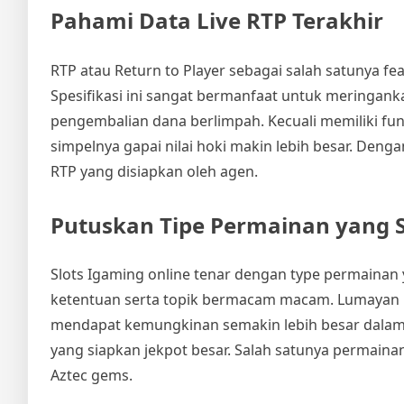
Pahami Data Live RTP Terakhir
RTP atau Return to Player sebagai salah satunya fe
Spesifikasi ini sangat bermanfaat untuk meringan
pengembalian dana berlimpah. Kecuali memiliki fu
simpelnya gapai nilai hoki makin lebih besar. Denga
RTP yang disiapkan oleh agen.
Putuskan Tipe Permainan yang 
Slots Igaming online tenar dengan type permainan 
ketentuan serta topik bermacam macam. Lumayan 
mendapat kemungkinan semakin lebih besar dalam 
yang siapkan jekpot besar. Salah satunya permaina
Aztec gems.