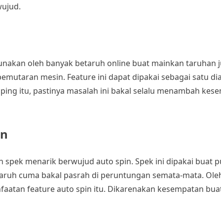
wujud.
igunakan oleh banyak betaruh online buat mainkan taruhan 
pemutaran mesin. Feature ini dapat dipakai sebagai satu di
mping itu, pastinya masalah ini bakal selalu menambah ke
in
n spek menarik berwujud auto spin. Spek ini dipakai buat 
taruh cuma bakal pasrah di peruntungan semata-mata. Oleh
faatan feature auto spin itu. Dikarenakan kesempatan bu