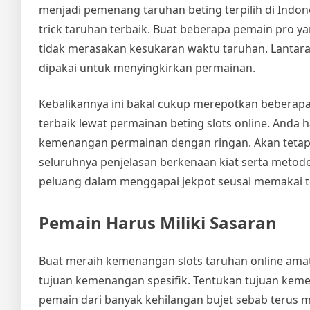
menjadi pemenang taruhan beting terpilih di Indo
trick taruhan terbaik. Buat beberapa pemain pro y
tidak merasakan kesukaran waktu taruhan. Lantara
dipakai untuk menyingkirkan permainan.
Kebalikannya ini bakal cukup merepotkan beberapa
terbaik lewat permainan beting slots online. Anda 
kemenangan permainan dengan ringan. Akan tetapi g
seluruhnya penjelasan berkenaan kiat serta metode
peluang dalam menggapai jekpot seusai memakai teh
Pemain Harus Miliki Sasaran
Buat meraih kemenangan slots taruhan online amat 
tujuan kemenangan spesifik. Tentukan tujuan kem
pemain dari banyak kehilangan bujet sebab terus m