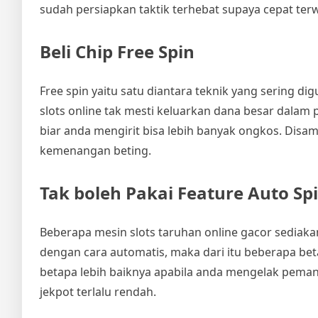
sudah persiapkan taktik terhebat supaya cepat ter
Beli Chip Free Spin
Free spin yaitu satu diantara teknik yang sering d
slots online tak mesti keluarkan dana besar dalam 
biar anda mengirit bisa lebih banyak ongkos. Disa
kemenangan beting.
Tak boleh Pakai Feature Auto Sp
Beberapa mesin slots taruhan online gacor sediaka
dengan cara automatis, maka dari itu beberapa be
betapa lebih baiknya apabila anda mengelak peman
jekpot terlalu rendah.