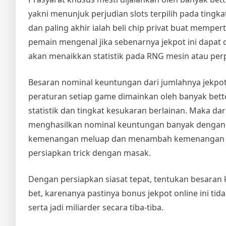
yakni menunjuk perjudian slots terpilih pada tingka
dan paling akhir ialah beli chip privat buat mempe
pemain mengenal jika sebenarnya jekpot ini dapat d
akan menaikkan statistik pada RNG mesin atau per
Besaran nominal keuntungan dari jumlahnya jekpot 
peraturan setiap game dimainkan oleh banyak betto
statistik dan tingkat kesukaran berlainan. Maka d
menghasilkan nominal keuntungan banyak dengan 
kemenangan meluap dan menambah kemenangan betin
persiapkan trick dengan masak.
Dengan persiapkan siasat tepat, tentukan besaran
bet, karenanya pastinya bonus jekpot online ini t
serta jadi miliarder secara tiba-tiba.