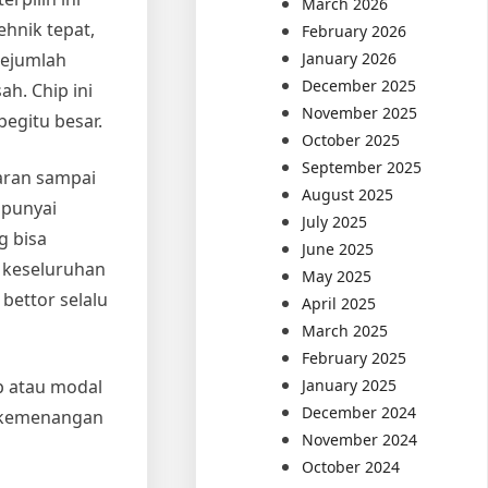
March 2026
ehnik tepat,
February 2026
January 2026
sejumlah
December 2025
h. Chip ini
November 2025
egitu besar.
October 2025
September 2025
karan sampai
August 2025
mpunyai
July 2025
g bisa
June 2025
 keseluruhan
May 2025
bettor selalu
April 2025
March 2025
February 2025
January 2025
p atau modal
December 2024
ai kemenangan
November 2024
October 2024