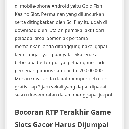
di mobile-phone Android yaitu Gold Fish
Kasino Slot. Permainan yang diluncurkan
serta ditingkatkan oleh Sci Play itu udah di
download oleh juta-an pemakai aktif dari
pelbagai area. Semenjak pertama
memainkan, anda ditanggung bakal gapai
keuntungan yang banyak. Dikarenakan
beberapa bettor punyai peluang menjadi
pemenang bonus sampai Rp. 20.000.000.
Menariknya, anda dapat memperoleh coin
gratis tiap 2 jam sekali yang dapat dipakai
selaku kesempatan dalam menggapai jekpot.
Bocoran RTP Terakhir Game
Slots Gacor Harus Dijumpai