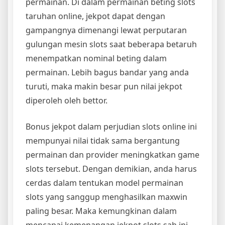
permainan. Di dalam permainan beting slots
taruhan online, jekpot dapat dengan
gampangnya dimenangi lewat perputaran
gulungan mesin slots saat beberapa betaruh
menempatkan nominal beting dalam
permainan. Lebih bagus bandar yang anda
turuti, maka makin besar pun nilai jekpot
diperoleh oleh bettor.
Bonus jekpot dalam perjudian slots online ini
mempunyai nilai tidak sama bergantung
permainan dan provider meningkatkan game
slots tersebut. Dengan demikian, anda harus
cerdas dalam tentukan model permainan
slots yang sanggup menghasilkan maxwin
paling besar. Maka kemungkinan dalam