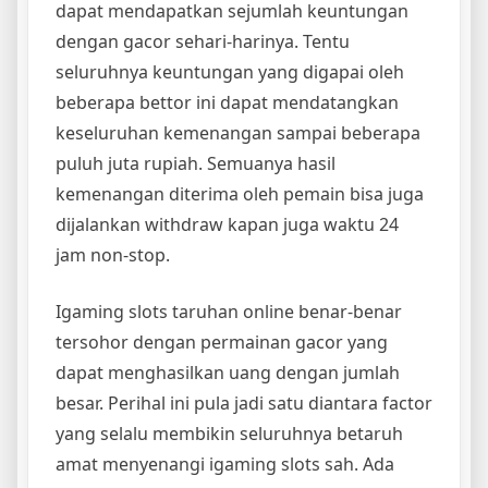
dapat mendapatkan sejumlah keuntungan
dengan gacor sehari-harinya. Tentu
seluruhnya keuntungan yang digapai oleh
beberapa bettor ini dapat mendatangkan
keseluruhan kemenangan sampai beberapa
puluh juta rupiah. Semuanya hasil
kemenangan diterima oleh pemain bisa juga
dijalankan withdraw kapan juga waktu 24
jam non-stop.
Igaming slots taruhan online benar-benar
tersohor dengan permainan gacor yang
dapat menghasilkan uang dengan jumlah
besar. Perihal ini pula jadi satu diantara factor
yang selalu membikin seluruhnya betaruh
amat menyenangi igaming slots sah. Ada