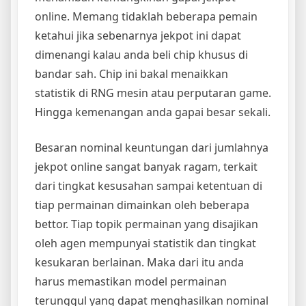
online. Memang tidaklah beberapa pemain
ketahui jika sebenarnya jekpot ini dapat
dimenangi kalau anda beli chip khusus di
bandar sah. Chip ini bakal menaikkan
statistik di RNG mesin atau perputaran game.
Hingga kemenangan anda gapai besar sekali.
Besaran nominal keuntungan dari jumlahnya
jekpot online sangat banyak ragam, terkait
dari tingkat kesusahan sampai ketentuan di
tiap permainan dimainkan oleh beberapa
bettor. Tiap topik permainan yang disajikan
oleh agen mempunyai statistik dan tingkat
kesukaran berlainan. Maka dari itu anda
harus memastikan model permainan
terunggul yang dapat menghasilkan nominal