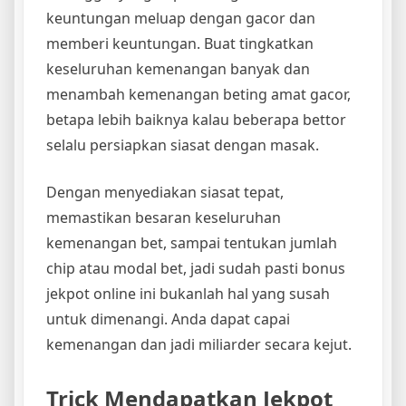
keuntungan meluap dengan gacor dan
memberi keuntungan. Buat tingkatkan
keseluruhan kemenangan banyak dan
menambah kemenangan beting amat gacor,
betapa lebih baiknya kalau beberapa bettor
selalu persiapkan siasat dengan masak.
Dengan menyediakan siasat tepat,
memastikan besaran keseluruhan
kemenangan bet, sampai tentukan jumlah
chip atau modal bet, jadi sudah pasti bonus
jekpot online ini bukanlah hal yang susah
untuk dimenangi. Anda dapat capai
kemenangan dan jadi miliarder secara kejut.
Trick Mendapatkan Jekpot