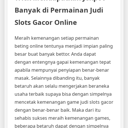
Banyak di Permainan Judi
Slots Gacor Online
Meraih kemenangan setiap permainan
beting online tentunya menjadi impian paling
besar buat banyak bettor. Anda dapat
dengan entengnya gapai kemenangan tepat
apabila mempunyai penyiapan benar-benar
masak. Selainnya dibanding itu, banyak
betaruh akan selalu mengerjakan beraneka
usaha terbaik supaya bisa dengan simpelnya
mencetak kemenangan game judi slots gacor
dengan benar-benar baik. Maka dari itu
sehabis sukses meraih kemenangan games,
beberapa betaruh dapat dengan simpelnya