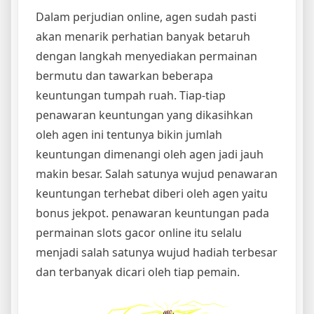
Dalam perjudian online, agen sudah pasti
akan menarik perhatian banyak betaruh
dengan langkah menyediakan permainan
bermutu dan tawarkan beberapa
keuntungan tumpah ruah. Tiap-tiap
penawaran keuntungan yang dikasihkan
oleh agen ini tentunya bikin jumlah
keuntungan dimenangi oleh agen jadi jauh
makin besar. Salah satunya wujud penawaran
keuntungan terhebat diberi oleh agen yaitu
bonus jekpot. penawaran keuntungan pada
permainan slots gacor online itu selalu
menjadi salah satunya wujud hadiah terbesar
dan terbanyak dicari oleh tiap pemain.