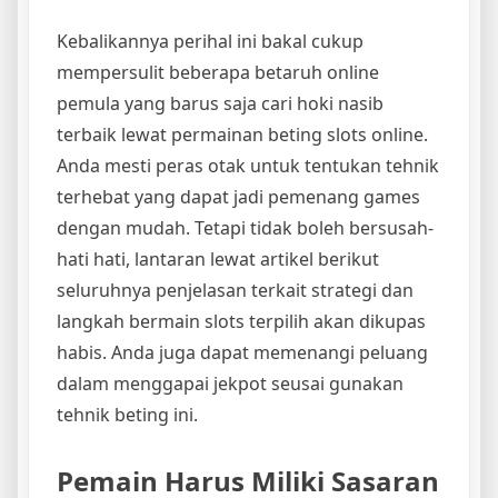
Kebalikannya perihal ini bakal cukup
mempersulit beberapa betaruh online
pemula yang barus saja cari hoki nasib
terbaik lewat permainan beting slots online.
Anda mesti peras otak untuk tentukan tehnik
terhebat yang dapat jadi pemenang games
dengan mudah. Tetapi tidak boleh bersusah-
hati hati, lantaran lewat artikel berikut
seluruhnya penjelasan terkait strategi dan
langkah bermain slots terpilih akan dikupas
habis. Anda juga dapat memenangi peluang
dalam menggapai jekpot seusai gunakan
tehnik beting ini.
Pemain Harus Miliki Sasaran