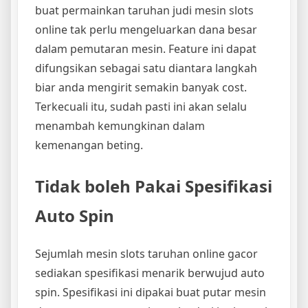
buat permainkan taruhan judi mesin slots
online tak perlu mengeluarkan dana besar
dalam pemutaran mesin. Feature ini dapat
difungsikan sebagai satu diantara langkah
biar anda mengirit semakin banyak cost.
Terkecuali itu, sudah pasti ini akan selalu
menambah kemungkinan dalam
kemenangan beting.
Tidak boleh Pakai Spesifikasi
Auto Spin
Sejumlah mesin slots taruhan online gacor
sediakan spesifikasi menarik berwujud auto
spin. Spesifikasi ini dipakai buat putar mesin