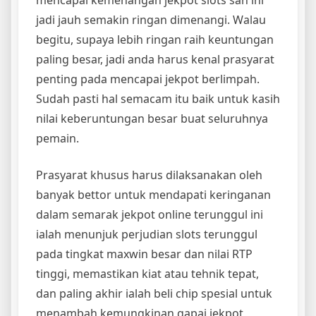
mencapai kemenangan jekpot slots sah ini
jadi jauh semakin ringan dimenangi. Walau
begitu, supaya lebih ringan raih keuntungan
paling besar, jadi anda harus kenal prasyarat
penting pada mencapai jekpot berlimpah.
Sudah pasti hal semacam itu baik untuk kasih
nilai keberuntungan besar buat seluruhnya
pemain.
Prasyarat khusus harus dilaksanakan oleh
banyak bettor untuk mendapati keringanan
dalam semarak jekpot online terunggul ini
ialah menunjuk perjudian slots terunggul
pada tingkat maxwin besar dan nilai RTP
tinggi, memastikan kiat atau tehnik tepat,
dan paling akhir ialah beli chip spesial untuk
menambah kemungkinan gapai jekpot