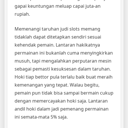
gapai keuntungan meluap capai juta-an
rupiah.
Memenangi taruhan judi slots memang
tidaklah dapat ditetapkan sendiri sesuai
kehendak pemain. Lantaran hakikatnya
permainan ini bukanlah cuma menyingkirkan
musuh, tapi mengalahkan perputaran mesin
sebagai pemasti kesuksesan dalam taruhan.
Hoki tiap bettor pula terlalu baik buat meraih
kemenangan yang tepat. Walau begitu,
pemain pun tidak bisa sampai bermain cukup
dengan memercayakan hoki saja. Lantaran
andil hoki dalam jadi pemenang permainan
ini semata-mata 5% saja.