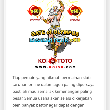
Tiap pemain yang nikmati permainan slots
taruhan online dalam agen paling dipercaya
pastilah mau semarak kemenangan paling
besar. Semua usaha akan selalu dikerjakan
oleh banyak bettor agar dapat dengan