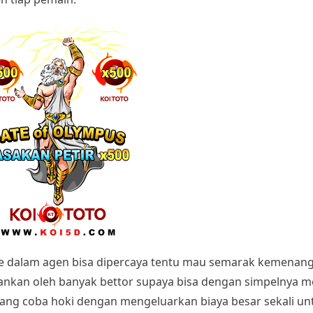
ne dalam agen bisa dipercaya tentu mau semarak kemenang
lankan oleh banyak bettor supaya bisa dengan simpelnya m
ang coba hoki dengan mengeluarkan biaya besar sekali unt