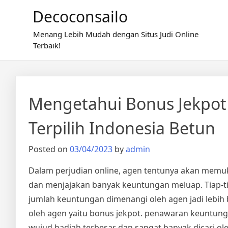
Skip
Decoconsailo
to
content
Menang Lebih Mudah dengan Situs Judi Online
Terbaik!
Mengetahui Bonus Jekpot 
Terpilih Indonesia Betun
Posted on
03/04/2023
by
admin
Dalam perjudian online, agen tentunya akan mem
dan menjajakan banyak keuntungan meluap. Tiap-t
jumlah keuntungan dimenangi oleh agen jadi lebih
oleh agen yaitu bonus jekpot. penawaran keuntunga
wujud hadiah terbesar dan sangat banyak dicari ole