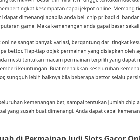
 mempertingkat kesempatan capai jekpot online. Memang ti
 dapat dimenangi apabila anda beli chip pribadi di bandar 
rputaran game. Maka kemenangan anda gapai besar sekali
online sangat banyak variasi, bergantung dari tingkat ke
pa bettor. Tiap-tiap objek permainan yang disiapkan oleh 
 anda mesti tentukan macam permainan terpilih yang dapat
memberi keuntungan. Buat menaikkan keseluruhan kemen
sungguh lebih baiknya bila beberapa bettor selalu persi
eseluruhan kemenangan bet, sampai tentukan jumlah chip a
soal yang susah buat dimenangi. Anda dapat capai kemenan
ah di Permainan Judi Slots Gacor On