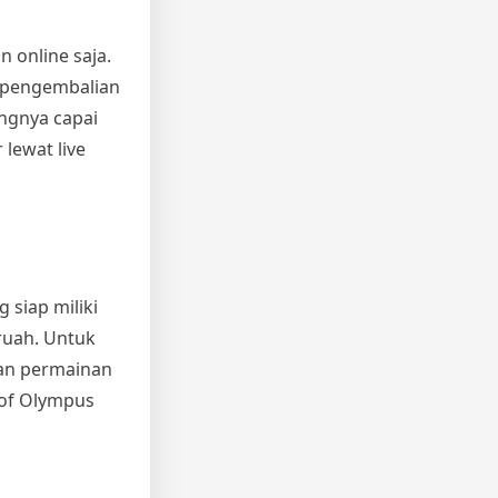
 online saja.
i pengembalian
ngnya capai
lewat live
siap miliki
ruah. Untuk
kan permainan
 of Olympus