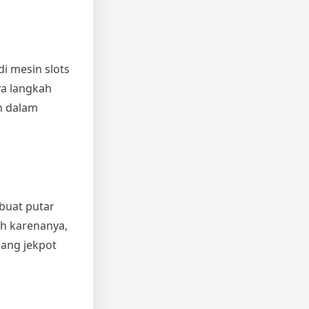
i mesin slots
ya langkah
n dalam
 buat putar
eh karenanya,
nang jekpot