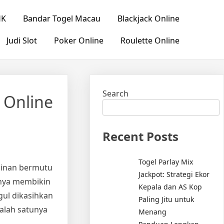
HK
Bandar Togel Macau
Blackjack Online
Judi Slot
Poker Online
Roulette Online
Search
 Online
Recent Posts
Togel Parlay Mix
ainan bermutu
Jackpot: Strategi Ekor
unya membikin
Kepala dan AS Kop
gul dikasihkan
Paling Jitu untuk
salah satunya
Menang