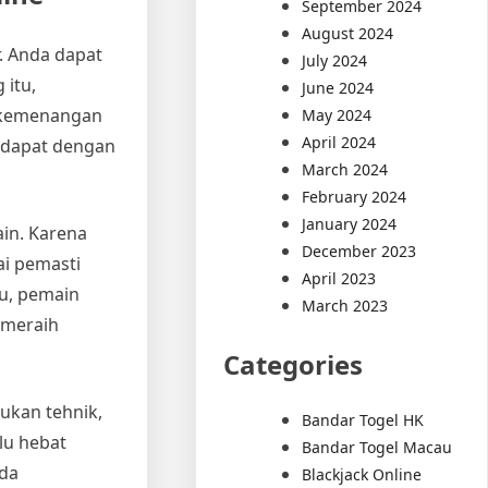
September 2024
August 2024
. Anda dapat
July 2024
itu,
June 2024
i kemenangan
May 2024
April 2024
 dapat dengan
March 2024
February 2024
January 2024
in. Karena
December 2023
i pemasti
April 2023
tu, pemain
March 2023
 meraih
Categories
ukan tehnik,
Bandar Togel HK
lu hebat
Bandar Togel Macau
nda
Blackjack Online