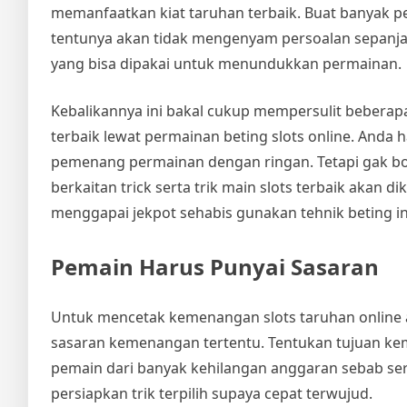
memanfaatkan kiat taruhan terbaik. Buat banyak p
tentunya akan tidak mengenyam persoalan sepanjang
yang bisa dipakai untuk menundukkan permainan.
Kebalikannya ini bakal cukup mempersulit beberap
terbaik lewat permainan beting slots online. Anda 
pemenang permainan dengan ringan. Tetapi gak bole
berkaitan trick serta trik main slots terbaik akan
menggapai jekpot sehabis gunakan tehnik beting in
Pemain Harus Punyai Sasaran
Untuk mencetak kemenangan slots taruhan online am
sasaran kemenangan tertentu. Tentukan tujuan ke
pemain dari banyak kehilangan anggaran sebab seri
persiapkan trik terpilih supaya cepat terwujud.