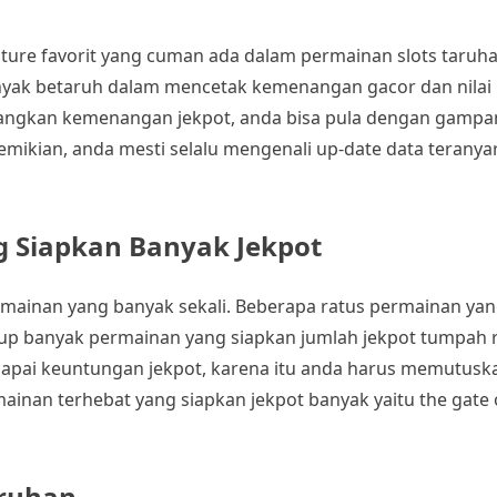
ature favorit yang cuman ada dalam permainan slots taruhan
banyak betaruh dalam mencetak kemenangan gacor dan nila
tangkan kemenangan jekpot, anda bisa pula dengan gampa
mikian, anda mesti selalu mengenali up-date data teranyar 
 Siapkan Banyak Jekpot
ainan yang banyak sekali. Beberapa ratus permainan yang 
p banyak permainan yang siapkan jumlah jekpot tumpah 
apai keuntungan jekpot, karena itu anda harus memutus
rmainan terhebat yang siapkan jekpot banyak yaitu the gate
aruhan