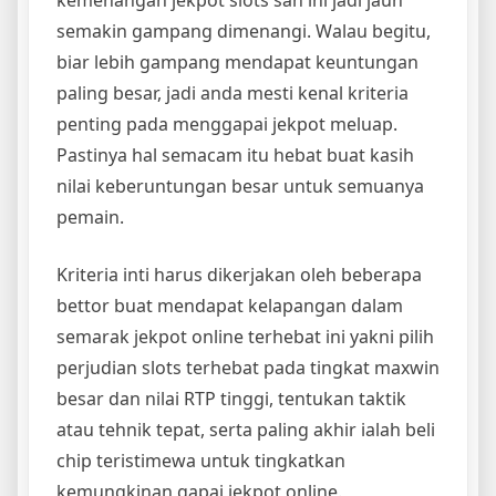
kemenangan jekpot slots sah ini jadi jauh
semakin gampang dimenangi. Walau begitu,
biar lebih gampang mendapat keuntungan
paling besar, jadi anda mesti kenal kriteria
penting pada menggapai jekpot meluap.
Pastinya hal semacam itu hebat buat kasih
nilai keberuntungan besar untuk semuanya
pemain.
Kriteria inti harus dikerjakan oleh beberapa
bettor buat mendapat kelapangan dalam
semarak jekpot online terhebat ini yakni pilih
perjudian slots terhebat pada tingkat maxwin
besar dan nilai RTP tinggi, tentukan taktik
atau tehnik tepat, serta paling akhir ialah beli
chip teristimewa untuk tingkatkan
kemungkinan gapai jekpot online.