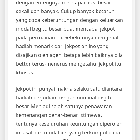
dengan entengnya mencapai hoki besar
sekali dan banyak. Cukup banyak betaruh
yang coba keberuntungan dengan keluarkan
modal begitu besar buat mencapai jekpot
pada permainan ini. Sebelumnya mengenali
hadiah menarik dari jekpot online yang
disajikan oleh agen, betapa lebih baiknya bila
bettor terus-menerus mengetahui jekpot itu
khusus.
Jekpot ini punyai makna selaku satu diantara
hadiah perjudian dengan nominal begitu
besar. Menjadi salah satunya penawaran
kemenangan benar-benar istimewa,
tentunya keseluruhan keuntungan diperoleh
ini asal dari modal bet yang terkumpul pada