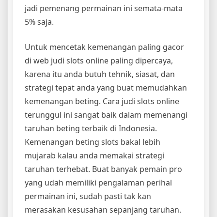
jadi pemenang permainan ini semata-mata
5% saja.
Untuk mencetak kemenangan paling gacor
di web judi slots online paling dipercaya,
karena itu anda butuh tehnik, siasat, dan
strategi tepat anda yang buat memudahkan
kemenangan beting. Cara judi slots online
terunggul ini sangat baik dalam memenangi
taruhan beting terbaik di Indonesia.
Kemenangan beting slots bakal lebih
mujarab kalau anda memakai strategi
taruhan terhebat. Buat banyak pemain pro
yang udah memiliki pengalaman perihal
permainan ini, sudah pasti tak kan
merasakan kesusahan sepanjang taruhan.