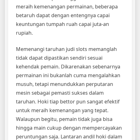
meraih kemenangan permainan, beberapa
betaruh dapat dengan entengnya capai
keuntungan tumpah ruah capai juta-an
rupiah.
Memenangi taruhan judi slots memanglah
tidak dapat dipastikan sendiri sesuai
kehendak pemain. Dikarenakan sebenarnya
permainan ini bukanlah cuma mengalahkan
musuh, tetapi menundukkan perputaran
mesin sebagai pemasti sukses dalam
taruhan. Hoki tiap bettor pun sangat efektif
untuk meraih kemenangan yang tepat.
Walaupun begitu, pemain tidak juga bisa
hingga main cukup dengan mempercayakan
peruntungan saja. Lantaran andil hoki dalam