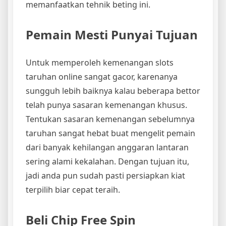
memanfaatkan tehnik beting ini.
Pemain Mesti Punyai Tujuan
Untuk memperoleh kemenangan slots
taruhan online sangat gacor, karenanya
sungguh lebih baiknya kalau beberapa bettor
telah punya sasaran kemenangan khusus.
Tentukan sasaran kemenangan sebelumnya
taruhan sangat hebat buat mengelit pemain
dari banyak kehilangan anggaran lantaran
sering alami kekalahan. Dengan tujuan itu,
jadi anda pun sudah pasti persiapkan kiat
terpilih biar cepat teraih.
Beli Chip Free Spin