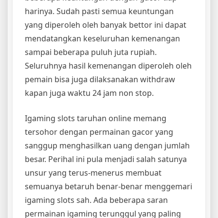
harinya. Sudah pasti semua keuntungan
yang diperoleh oleh banyak bettor ini dapat
mendatangkan keseluruhan kemenangan
sampai beberapa puluh juta rupiah.
Seluruhnya hasil kemenangan diperoleh oleh
pemain bisa juga dilaksanakan withdraw
kapan juga waktu 24 jam non stop.
Igaming slots taruhan online memang
tersohor dengan permainan gacor yang
sanggup menghasilkan uang dengan jumlah
besar. Perihal ini pula menjadi salah satunya
unsur yang terus-menerus membuat
semuanya betaruh benar-benar menggemari
igaming slots sah. Ada beberapa saran
permainan igaming terunggul yang paling