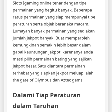
Slots Igaming online tenar dengan tipe
permainan yang begitu banyak. Beberapa
ratus permainan yang siap mempunyai tipe
peraturan serta objek beraneka macam.
Lumayan banyak permainan yang sediakan
jumlah jekpot banyak. Buat memperoleh
kemungkinan semakin lebih besar dalam
gapai keuntungan jekpot, karenanya anda
mesti pilih permainan beting yang sajikan
jekpot besar. Satu diantara permainan
terhebat yang siapkan jekpot meluap ialah
the gate of Olympus dan Aztec gems.
Dalami Tiap Peraturan
dalam Taruhan