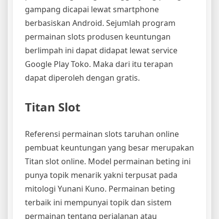
gampang dicapai lewat smartphone
berbasiskan Android. Sejumlah program
permainan slots produsen keuntungan
berlimpah ini dapat didapat lewat service
Google Play Toko. Maka dari itu terapan
dapat diperoleh dengan gratis.
Titan Slot
Referensi permainan slots taruhan online
pembuat keuntungan yang besar merupakan
Titan slot online. Model permainan beting ini
punya topik menarik yakni terpusat pada
mitologi Yunani Kuno. Permainan beting
terbaik ini mempunyai topik dan sistem
permainan tentang perjalanan atau