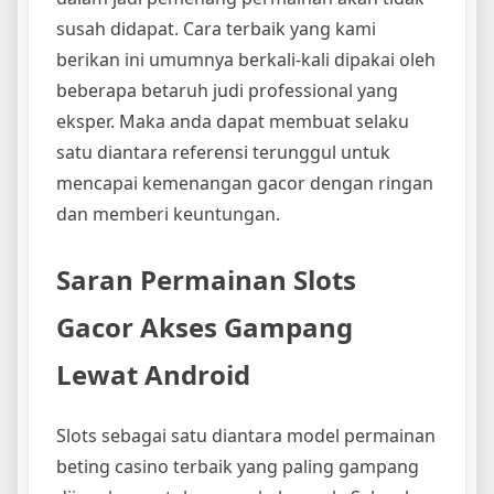
susah didapat. Cara terbaik yang kami
berikan ini umumnya berkali-kali dipakai oleh
beberapa betaruh judi professional yang
eksper. Maka anda dapat membuat selaku
satu diantara referensi terunggul untuk
mencapai kemenangan gacor dengan ringan
dan memberi keuntungan.
Saran Permainan Slots
Gacor Akses Gampang
Lewat Android
Slots sebagai satu diantara model permainan
beting casino terbaik yang paling gampang