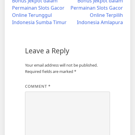
Bonus Jekpot dalam
Bonus Jekpot dalam
navigation
Permainan Slots Gacor
Permainan Slots Gacor
Online Terunggul
Online Terpilih
Indonesia Sumba Timur
Indonesia Amlapura
Leave a Reply
Your email address will not be published.
Required fields are marked
*
COMMENT
*