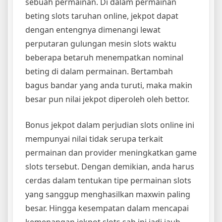
sebuah permainan. Di dalam permainan
beting slots taruhan online, jekpot dapat
dengan entengnya dimenangi lewat
perputaran gulungan mesin slots waktu
beberapa betaruh menempatkan nominal
beting di dalam permainan. Bertambah
bagus bandar yang anda turuti, maka makin
besar pun nilai jekpot diperoleh oleh bettor.
Bonus jekpot dalam perjudian slots online ini
mempunyai nilai tidak serupa terkait
permainan dan provider meningkatkan game
slots tersebut. Dengan demikian, anda harus
cerdas dalam tentukan tipe permainan slots
yang sanggup menghasilkan maxwin paling
besar. Hingga kesempatan dalam mencapai