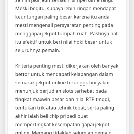
sah ini jadi jauh semakin simpel dimenangi.
Meski begitu, supaya lebih ringan mendapat
keuntungan paling besar, karena itu anda
mesti mengenali persyaratan penting pada
menggapai jekpot tumpah ruah. Pastinya hal
itu efektif untuk beri nilai hoki besar untuk
seluruhnya pemain.
Kriteria penting mesti dikerjakan oleh banyak
bettor untuk mendapati kelapangan dalam
semarak jekpot online terunggul ini yakni
menunjuk perjudian slots terhebat pada
tingkat maxwin besar dan nilai RTP tinggi,
tentukan trik atau tehnik tepat, serta paling
akhir ialah beli chip pribadi buat
mempertingkat kesempatan gapai jekpot
online. Memang tidaklah sejumlah pemain