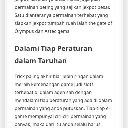
permainan beting yang sajikan jekpot besar.
Satu diantaranya permainan terhebat yang
siapkan jekpot tumpah ruah ialah the gate of
Olympus dan Aztec gems.
Dalami Tiap Peraturan
dalam Taruhan
Trick paling akhir biar lebih ringan dalam
meraih kemenangan game judi slots
terhebat di dalam agen sah dengan
mendalami tiap peraturan yang ada di dalam
permainan yang anda putuskan. Tiap-tiap e-
game mempunyai ciri-ciri permainan yang
banyak, maka dari itu anda selalu harus