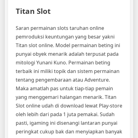
Titan Slot
Saran permainan slots taruhan online
pemroduksi keuntungan yang besar yakni
Titan slot online. Model permainan beting ini
punyai obyek menarik adalah terpusat pada
mitologi Yunani Kuno. Permainan beting
terbaik ini miliki topik dan sistem permainan
tentang pengembaraan atau Adventure.
Maka amatlah pas untuk tiap-tiap pemain
yang menggemari halangan menarik. Titan
Slot online udah di download lewat Play-store
oleh lebih dari pada 1 juta pemakai. Sudah
pasti, igaming ini disenangi lantaran punyai
peringkat cukup bak dan menyiapkan banyak