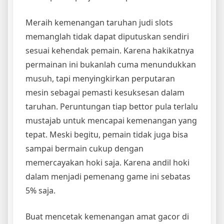
Meraih kemenangan taruhan judi slots
memanglah tidak dapat diputuskan sendiri
sesuai kehendak pemain. Karena hakikatnya
permainan ini bukanlah cuma menundukkan
musuh, tapi menyingkirkan perputaran
mesin sebagai pemasti kesuksesan dalam
taruhan. Peruntungan tiap bettor pula terlalu
mustajab untuk mencapai kemenangan yang
tepat. Meski begitu, pemain tidak juga bisa
sampai bermain cukup dengan
memercayakan hoki saja. Karena andil hoki
dalam menjadi pemenang game ini sebatas
5% saja.
Buat mencetak kemenangan amat gacor di