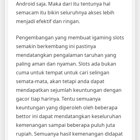
Android saja. Maka dari itu tentunya hal
semacam itu bikin seluruhnya akses lebih
menjadi efektif dan ringan.
Pengembangan yang membuat igaming slots
semakin berkembang ini pastinya
mendatangkan pengalaman taruhan yang
paling aman dan nyaman. Slots ada bukan
cuma untuk tempat untuk cari selingan
semata-mata, akan tetapi anda dapat
mendapatkan sejumlah keuntungan dengan
gacor tiap harinya. Tentu semuanya
keuntungan yang diperoleh oleh beberapa
bettor ini dapat mendatangkan keseluruhan
kemenangan sampai beberapa puluh juta
rupiah. Semuanya hasil kemenangan didapat