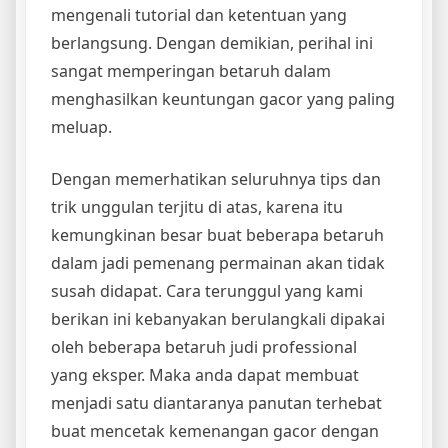
mengenali tutorial dan ketentuan yang
berlangsung. Dengan demikian, perihal ini
sangat memperingan betaruh dalam
menghasilkan keuntungan gacor yang paling
meluap.
Dengan memerhatikan seluruhnya tips dan
trik unggulan terjitu di atas, karena itu
kemungkinan besar buat beberapa betaruh
dalam jadi pemenang permainan akan tidak
susah didapat. Cara terunggul yang kami
berikan ini kebanyakan berulangkali dipakai
oleh beberapa betaruh judi professional
yang eksper. Maka anda dapat membuat
menjadi satu diantaranya panutan terhebat
buat mencetak kemenangan gacor dengan