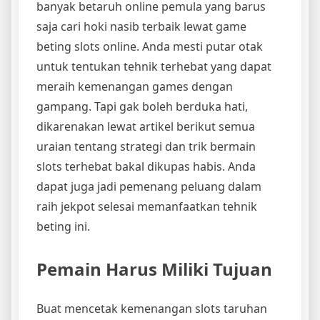
banyak betaruh online pemula yang barus
saja cari hoki nasib terbaik lewat game
beting slots online. Anda mesti putar otak
untuk tentukan tehnik terhebat yang dapat
meraih kemenangan games dengan
gampang. Tapi gak boleh berduka hati,
dikarenakan lewat artikel berikut semua
uraian tentang strategi dan trik bermain
slots terhebat bakal dikupas habis. Anda
dapat juga jadi pemenang peluang dalam
raih jekpot selesai memanfaatkan tehnik
beting ini.
Pemain Harus Miliki Tujuan
Buat mencetak kemenangan slots taruhan