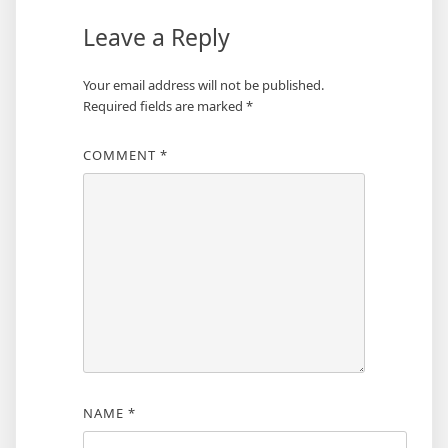
Leave a Reply
Your email address will not be published.
Required fields are marked
*
COMMENT
*
NAME
*