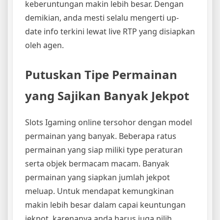
keberuntungan makin lebih besar. Dengan
demikian, anda mesti selalu mengerti up-
date info terkini lewat live RTP yang disiapkan
oleh agen.
Putuskan Tipe Permainan
yang Sajikan Banyak Jekpot
Slots Igaming online tersohor dengan model
permainan yang banyak. Beberapa ratus
permainan yang siap miliki type peraturan
serta objek bermacam macam. Banyak
permainan yang siapkan jumlah jekpot
meluap. Untuk mendapat kemungkinan
makin lebih besar dalam capai keuntungan
jekpot, karenanya anda harus juga pilih