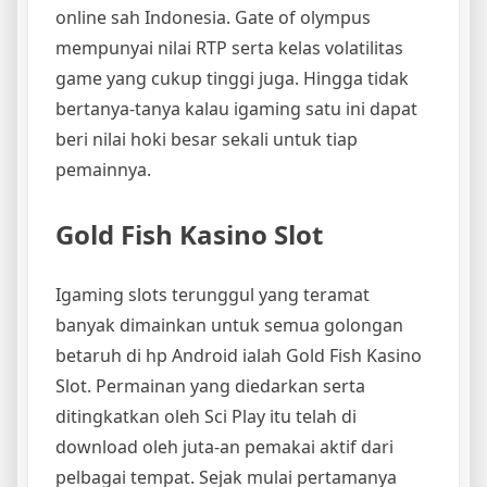
online sah Indonesia. Gate of olympus
mempunyai nilai RTP serta kelas volatilitas
game yang cukup tinggi juga. Hingga tidak
bertanya-tanya kalau igaming satu ini dapat
beri nilai hoki besar sekali untuk tiap
pemainnya.
Gold Fish Kasino Slot
Igaming slots terunggul yang teramat
banyak dimainkan untuk semua golongan
betaruh di hp Android ialah Gold Fish Kasino
Slot. Permainan yang diedarkan serta
ditingkatkan oleh Sci Play itu telah di
download oleh juta-an pemakai aktif dari
pelbagai tempat. Sejak mulai pertamanya