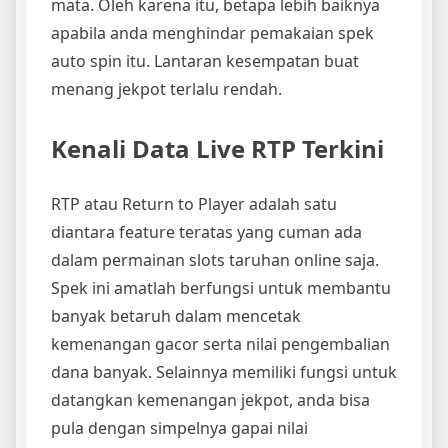
mata. Oleh karena itu, betapa lebih baiknya
apabila anda menghindar pemakaian spek
auto spin itu. Lantaran kesempatan buat
menang jekpot terlalu rendah.
Kenali Data Live RTP Terkini
RTP atau Return to Player adalah satu
diantara feature teratas yang cuman ada
dalam permainan slots taruhan online saja.
Spek ini amatlah berfungsi untuk membantu
banyak betaruh dalam mencetak
kemenangan gacor serta nilai pengembalian
dana banyak. Selainnya memiliki fungsi untuk
datangkan kemenangan jekpot, anda bisa
pula dengan simpelnya gapai nilai