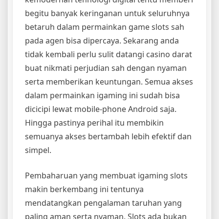
begitu banyak keringanan untuk seluruhnya
betaruh dalam permainkan game slots sah
pada agen bisa dipercaya. Sekarang anda
tidak kembali perlu sulit datangi casino darat
buat nikmati perjudian sah dengan nyaman
serta memberikan keuntungan. Semua akses
dalam permainkan igaming ini sudah bisa
dicicipi lewat mobile-phone Android saja.
Hingga pastinya perihal itu membikin
semuanya akses bertambah lebih efektif dan
simpel.
Pembaharuan yang membuat igaming slots
makin berkembang ini tentunya
mendatangkan pengalaman taruhan yang
paling aman serta nyaman. Slots ada bukan