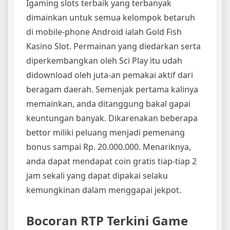
Igaming slots terbaik yang terbanyak
dimainkan untuk semua kelompok betaruh
di mobile-phone Android ialah Gold Fish
Kasino Slot. Permainan yang diedarkan serta
diperkembangkan oleh Sci Play itu udah
didownload oleh juta-an pemakai aktif dari
beragam daerah. Semenjak pertama kalinya
memainkan, anda ditanggung bakal gapai
keuntungan banyak. Dikarenakan beberapa
bettor miliki peluang menjadi pemenang
bonus sampai Rp. 20.000.000. Menariknya,
anda dapat mendapat coin gratis tiap-tiap 2
jam sekali yang dapat dipakai selaku
kemungkinan dalam menggapai jekpot.
Bocoran RTP Terkini Game