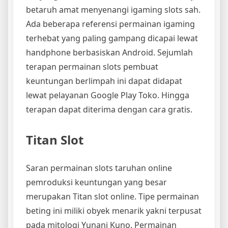
betaruh amat menyenangi igaming slots sah.
Ada beberapa referensi permainan igaming
terhebat yang paling gampang dicapai lewat
handphone berbasiskan Android. Sejumlah
terapan permainan slots pembuat
keuntungan berlimpah ini dapat didapat
lewat pelayanan Google Play Toko. Hingga
terapan dapat diterima dengan cara gratis.
Titan Slot
Saran permainan slots taruhan online
pemroduksi keuntungan yang besar
merupakan Titan slot online. Tipe permainan
beting ini miliki obyek menarik yakni terpusat
pada mitologi Yunani Kuno. Permainan