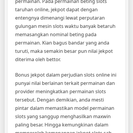
permainan. Pada permainan beting slots
taruhan online, jekpot dapat dengan
entengnya dimenangi lewat perputaran
gulungan mesin slots waktu banyak betaruh
memasangkan nominal beting pada
permainan. Kian bagus bandar yang anda
turuti, maka semakin besar pun nilai jekpot
diterima oleh bettor.
Bonus jekpot dalam perjudian slots online ini
punyai nilai berlainan terkait permainan dan
provider meningkatkan permainan slots
tersebut. Dengan demikian, anda mesti
pintar dalam memastikan model permainan
slots yang sanggup menghasilkan maxwin
paling besar. Hingga kemungkinan dalam