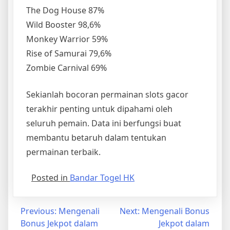
The Dog House 87%
Wild Booster 98,6%
Monkey Warrior 59%
Rise of Samurai 79,6%
Zombie Carnival 69%
Sekianlah bocoran permainan slots gacor
terakhir penting untuk dipahami oleh
seluruh pemain. Data ini berfungsi buat
membantu betaruh dalam tentukan
permainan terbaik.
Posted in
Bandar Togel HK
Post
Previous:
Mengenali
Next:
Mengenali Bonus
Bonus Jekpot dalam
Jekpot dalam