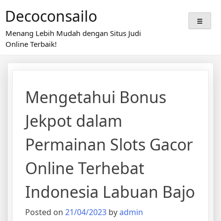
Skip
Decoconsailo
to
content
Menang Lebih Mudah dengan Situs Judi
Online Terbaik!
Mengetahui Bonus
Jekpot dalam
Permainan Slots Gacor
Online Terhebat
Indonesia Labuan Bajo
Posted on
21/04/2023
by
admin