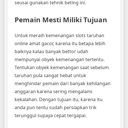
seusai gunakan tehnik beting ini.
Pemain Mesti Miliki Tujuan
Untuk meraih kemenangan slots taruhan
online amat gacor, karena itu betapa lebih
baiknya kalau banyak bettor udah
mempunyai obyek kemenangan tertentu.
Tentukan obyek kemenangan saat sebelum
taruhan pula sangat hebat untuk
menghindar pemain dari banyak kehilangan
anggaran karena sering mengalami
kekalahan. Dengan tujuan itu, karena itu
anda pun tentu sudah persiapkan trik
terunggul supaya cepat tergapai.