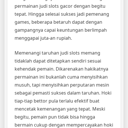
permainan judi slots gacor dengan begitu
tepat. Hingga selesai sukses jadi pemenang
games, beberapa betaruh dapat dengan
gampangnya capai keuntungan berlimpah
menggapai juta-an rupiah.
Memenangi taruhan judi slots memang
tidaklah dapat ditetapkan sendiri sesuai
kehendak pemain. Dikarenakan hakikatnya
permainan ini bukanlah cuma menyisihkan
musuh, tapi menyisihkan perputaran mesin
sebagai pemasti sukses dalam taruhan. Hoki
tiap-tiap bettor pula terlalu efektif buat
mencetak kemenangan yang tepat. Meski
begitu, pemain pun tidak bisa hingga
bermain cukup dengan mempercayakan hoki