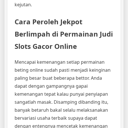
kejutan.
Cara Peroleh Jekpot
Berlimpah di Permainan Judi
Slots Gacor Online
Mencapai kemenangan setiap permainan
beting online sudah pasti menjadi keinginan
paling besar buat beberapa bettor. Anda
dapat dengan gampangnya gapai
kemenangan tepat kalau punyai penyiapan
sangatlah masak. Disamping dibanding itu,
banyak betaruh bakal selalu melaksanakan
bervariasi usaha terbaik supaya dapat
dengan entengnya mencetak kemenangan