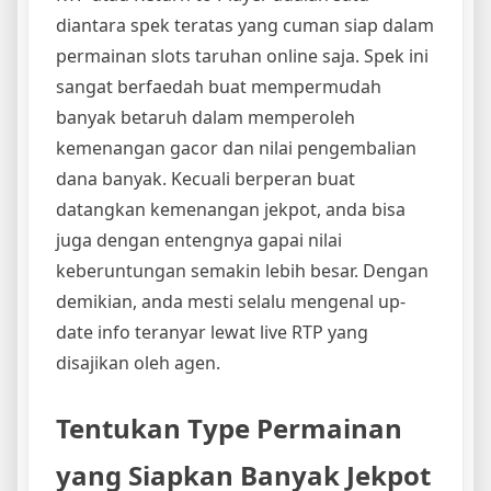
diantara spek teratas yang cuman siap dalam
permainan slots taruhan online saja. Spek ini
sangat berfaedah buat mempermudah
banyak betaruh dalam memperoleh
kemenangan gacor dan nilai pengembalian
dana banyak. Kecuali berperan buat
datangkan kemenangan jekpot, anda bisa
juga dengan entengnya gapai nilai
keberuntungan semakin lebih besar. Dengan
demikian, anda mesti selalu mengenal up-
date info teranyar lewat live RTP yang
disajikan oleh agen.
Tentukan Type Permainan
yang Siapkan Banyak Jekpot