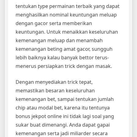
tentukan type permainan terbaik yang dapat
menghasilkan nominal keuntungan meluap
dengan gacor serta memberikan
keuntungan. Untuk menaikkan keseluruhan
kemenangan meluap dan menambah
kemenangan beting amat gacor, sungguh
lebih baiknya kalau banyak bettor terus-
menerus persiapkan trick dengan masak.
Dengan menyediakan trick tepat,
memastikan besaran keseluruhan
kemenangan bet, sampai tentukan jumlah
chip atau modal bet, karena itu tentunya
bonus jekpot online ini tidak lagi soal yang
sukar buat dimenangi. Anda dapat gapai
kemenangan serta jadi miliarder secara