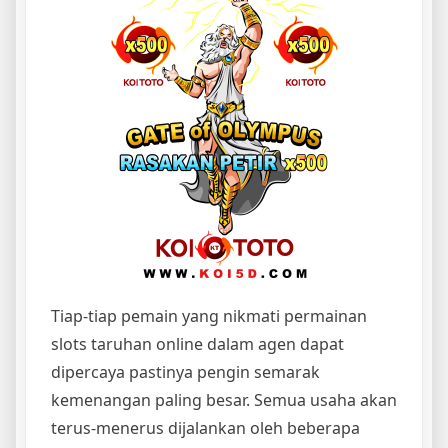
Tiap-tiap pemain yang nikmati permainan
slots taruhan online dalam agen dapat
dipercaya pastinya pengin semarak
kemenangan paling besar. Semua usaha akan
terus-menerus dijalankan oleh beberapa