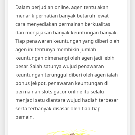
Dalam perjudian online, agen tentu akan
menarik perhatian banyak betaruh lewat
cara menyediakan permainan berkualitas
dan menjajakan banyak keuntungan banyak.
Tiap penawaran keuntungan yang diberi oleh
agen ini tentunya membikin jumlah
keuntungan dimenangi oleh agen jadi lebih
besar. Salah satunya wujud penawaran
keuntungan terunggul diberi oleh agen ialah
bonus jekpot. penawaran keuntungan di
permainan slots gacor online itu selalu
menjadi satu diantara wujud hadiah terbesar
serta terbanyak disasar oleh tiap-tiap
pemain.