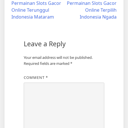
navigation
Permainan Slots Gacor
Permainan Slots Gacor
Online Terunggul
Online Terpilih
Indonesia Mataram
Indonesia Ngada
Leave a Reply
Your email address will not be published.
Required fields are marked
*
COMMENT
*