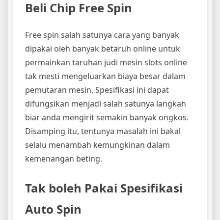
Beli Chip Free Spin
Free spin salah satunya cara yang banyak
dipakai oleh banyak betaruh online untuk
permainkan taruhan judi mesin slots online
tak mesti mengeluarkan biaya besar dalam
pemutaran mesin. Spesifikasi ini dapat
difungsikan menjadi salah satunya langkah
biar anda mengirit semakin banyak ongkos.
Disamping itu, tentunya masalah ini bakal
selalu menambah kemungkinan dalam
kemenangan beting.
Tak boleh Pakai Spesifikasi
Auto Spin