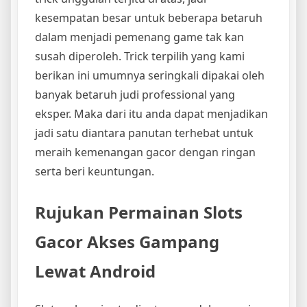
kesempatan besar untuk beberapa betaruh
dalam menjadi pemenang game tak kan
susah diperoleh. Trick terpilih yang kami
berikan ini umumnya seringkali dipakai oleh
banyak betaruh judi professional yang
eksper. Maka dari itu anda dapat menjadikan
jadi satu diantara panutan terhebat untuk
meraih kemenangan gacor dengan ringan
serta beri keuntungan.
Rujukan Permainan Slots
Gacor Akses Gampang
Lewat Android