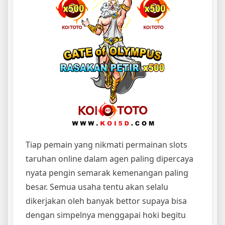
Tiap pemain yang nikmati permainan slots
taruhan online dalam agen paling dipercaya
nyata pengin semarak kemenangan paling
besar. Semua usaha tentu akan selalu
dikerjakan oleh banyak bettor supaya bisa
dengan simpelnya menggapai hoki begitu