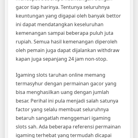
gacor tiap harinya. Tentunya seluruhnya
keuntungan yang digapai oleh banyak bettor
ini dapat mendatangkan keseluruhan
kemenangan sampai beberapa puluh juta
rupiah. Semua hasil kemenangan diperoleh
oleh pemain juga dapat dijalankan withdraw
kapan juga sepanjang 24 jam non-stop.
Igaming slots taruhan online memang
termasyhur dengan permainan gacor yang
bisa menghasilkan uang dengan jumlah
besar. Perihal ini pula menjadi salah satunya
factor yang selalu membuat seluruhnya
betaruh sangatlah menggemari igaming
slots sah. Ada beberapa referensi permainan
igaming terhebat yang termudah dicapai