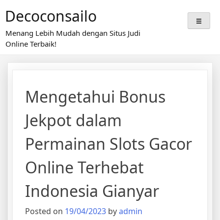
Skip
Decoconsailo
to
content
Menang Lebih Mudah dengan Situs Judi
Online Terbaik!
Mengetahui Bonus
Jekpot dalam
Permainan Slots Gacor
Online Terhebat
Indonesia Gianyar
Posted on
19/04/2023
by
admin