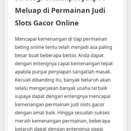
Meluap di Permainan Judi
Slots Gacor Online
Mencapai kemenangan di tiap permainan
beting online tentu telah menjadi asa paling
besar buat beberapa bettor. Anda dapat
dengan entengnya capai kemenangan tepat
apabila punyai penyiapan sangatlah masak.
Kecuali dibanding itu, banyak betaruh akan
selalu mengerjakan banyak usaha terbaik
supaya dapat dengan entengnya mencapai
kemenangan permainan judi slots gacor
dengan amat baik. Hingga sesudah sukses
meraih kemenangan permainan, beberapa
betaruh dapat dengan entengnya gapai