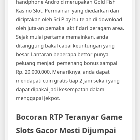
handphone Android merupakan Gold Fish
Kasino Slot. Permainan yang diedarkan dan
diciptakan oleh Sci Play itu telah di download
oleh juta-an pemakai aktif dari beragam area.
Sejak mulai pertama memainkan, anda
ditanggung bakal capai keuntungan yang
besar. Lantaran beberapa bettor punya
peluang menjadi pemenang bonus sampai
Rp. 20.000.000. Menariknya, anda dapat
mendapati coin gratis tiap 2 jam sekali yang
dapat dipakai jadi kesempatan dalam
menggapai jekpot.
Bocoran RTP Teranyar Game
Slots Gacor Mesti Dijumpai