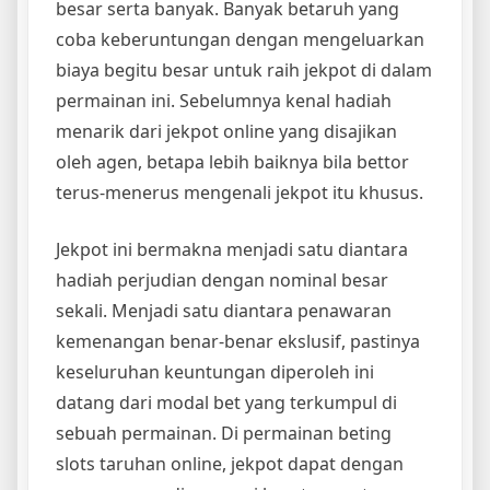
besar serta banyak. Banyak betaruh yang
coba keberuntungan dengan mengeluarkan
biaya begitu besar untuk raih jekpot di dalam
permainan ini. Sebelumnya kenal hadiah
menarik dari jekpot online yang disajikan
oleh agen, betapa lebih baiknya bila bettor
terus-menerus mengenali jekpot itu khusus.
Jekpot ini bermakna menjadi satu diantara
hadiah perjudian dengan nominal besar
sekali. Menjadi satu diantara penawaran
kemenangan benar-benar ekslusif, pastinya
keseluruhan keuntungan diperoleh ini
datang dari modal bet yang terkumpul di
sebuah permainan. Di permainan beting
slots taruhan online, jekpot dapat dengan