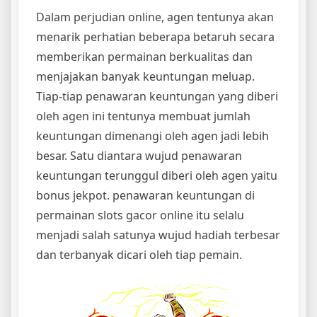
Dalam perjudian online, agen tentunya akan
menarik perhatian beberapa betaruh secara
memberikan permainan berkualitas dan
menjajakan banyak keuntungan meluap.
Tiap-tiap penawaran keuntungan yang diberi
oleh agen ini tentunya membuat jumlah
keuntungan dimenangi oleh agen jadi lebih
besar. Satu diantara wujud penawaran
keuntungan terunggul diberi oleh agen yaitu
bonus jekpot. penawaran keuntungan di
permainan slots gacor online itu selalu
menjadi salah satunya wujud hadiah terbesar
dan terbanyak dicari oleh tiap pemain.