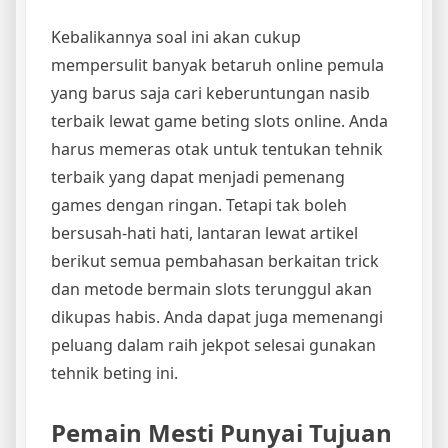
Kebalikannya soal ini akan cukup
mempersulit banyak betaruh online pemula
yang barus saja cari keberuntungan nasib
terbaik lewat game beting slots online. Anda
harus memeras otak untuk tentukan tehnik
terbaik yang dapat menjadi pemenang
games dengan ringan. Tetapi tak boleh
bersusah-hati hati, lantaran lewat artikel
berikut semua pembahasan berkaitan trick
dan metode bermain slots terunggul akan
dikupas habis. Anda dapat juga memenangi
peluang dalam raih jekpot selesai gunakan
tehnik beting ini.
Pemain Mesti Punyai Tujuan