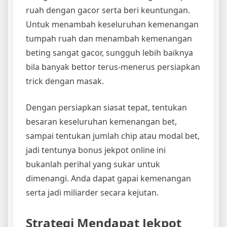
ruah dengan gacor serta beri keuntungan.
Untuk menambah keseluruhan kemenangan
tumpah ruah dan menambah kemenangan
beting sangat gacor, sungguh lebih baiknya
bila banyak bettor terus-menerus persiapkan
trick dengan masak.
Dengan persiapkan siasat tepat, tentukan
besaran keseluruhan kemenangan bet,
sampai tentukan jumlah chip atau modal bet,
jadi tentunya bonus jekpot online ini
bukanlah perihal yang sukar untuk
dimenangi. Anda dapat gapai kemenangan
serta jadi miliarder secara kejutan.
Strategi Mendapat Jekpot