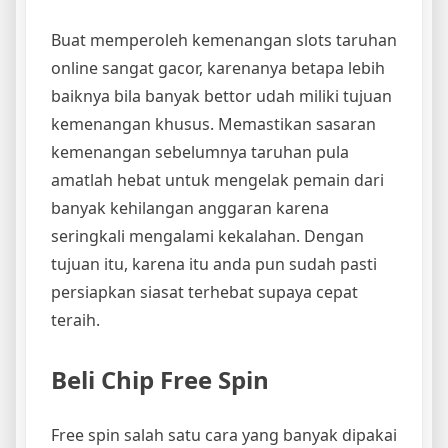
Buat memperoleh kemenangan slots taruhan
online sangat gacor, karenanya betapa lebih
baiknya bila banyak bettor udah miliki tujuan
kemenangan khusus. Memastikan sasaran
kemenangan sebelumnya taruhan pula
amatlah hebat untuk mengelak pemain dari
banyak kehilangan anggaran karena
seringkali mengalami kekalahan. Dengan
tujuan itu, karena itu anda pun sudah pasti
persiapkan siasat terhebat supaya cepat
teraih.
Beli Chip Free Spin
Free spin salah satu cara yang banyak dipakai