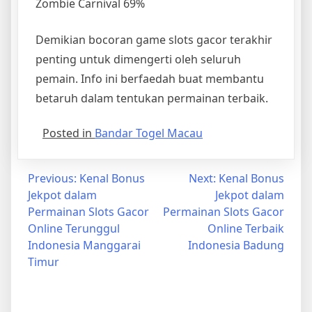
Zombie Carnival 69%
Demikian bocoran game slots gacor terakhir
penting untuk dimengerti oleh seluruh
pemain. Info ini berfaedah buat membantu
betaruh dalam tentukan permainan terbaik.
Posted in
Bandar Togel Macau
Post
Previous:
Kenal Bonus
Next:
Kenal Bonus
Jekpot dalam
Jekpot dalam
navigation
Permainan Slots Gacor
Permainan Slots Gacor
Online Terunggul
Online Terbaik
Indonesia Manggarai
Indonesia Badung
Timur