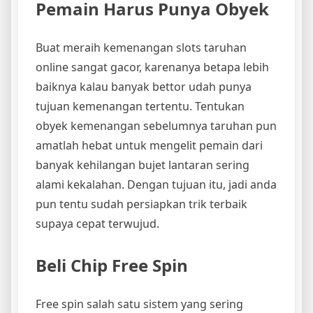
Pemain Harus Punya Obyek
Buat meraih kemenangan slots taruhan
online sangat gacor, karenanya betapa lebih
baiknya kalau banyak bettor udah punya
tujuan kemenangan tertentu. Tentukan
obyek kemenangan sebelumnya taruhan pun
amatlah hebat untuk mengelit pemain dari
banyak kehilangan bujet lantaran sering
alami kekalahan. Dengan tujuan itu, jadi anda
pun tentu sudah persiapkan trik terbaik
supaya cepat terwujud.
Beli Chip Free Spin
Free spin salah satu sistem yang sering