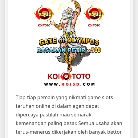
Tiap-tiap pemain yang nikmati game slots
taruhan online di dalam agen dapat
dipercaya pastilah mau semarak
kemenangan paling besar. Semua usaha akan
terus-menerus dikerjakan oleh banyak bettor