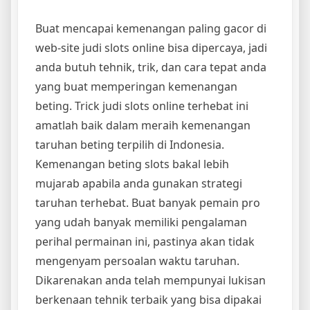
Buat mencapai kemenangan paling gacor di
web-site judi slots online bisa dipercaya, jadi
anda butuh tehnik, trik, dan cara tepat anda
yang buat memperingan kemenangan
beting. Trick judi slots online terhebat ini
amatlah baik dalam meraih kemenangan
taruhan beting terpilih di Indonesia.
Kemenangan beting slots bakal lebih
mujarab apabila anda gunakan strategi
taruhan terhebat. Buat banyak pemain pro
yang udah banyak memiliki pengalaman
perihal permainan ini, pastinya akan tidak
mengenyam persoalan waktu taruhan.
Dikarenakan anda telah mempunyai lukisan
berkenaan tehnik terbaik yang bisa dipakai