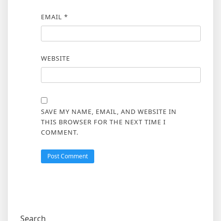
EMAIL
*
WEBSITE
SAVE MY NAME, EMAIL, AND WEBSITE IN
THIS BROWSER FOR THE NEXT TIME I
COMMENT.
Search