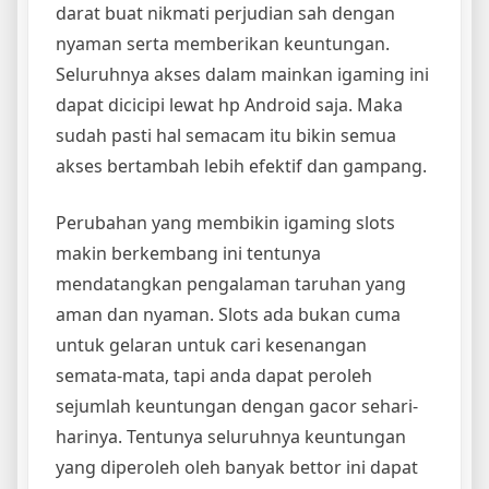
darat buat nikmati perjudian sah dengan
nyaman serta memberikan keuntungan.
Seluruhnya akses dalam mainkan igaming ini
dapat dicicipi lewat hp Android saja. Maka
sudah pasti hal semacam itu bikin semua
akses bertambah lebih efektif dan gampang.
Perubahan yang membikin igaming slots
makin berkembang ini tentunya
mendatangkan pengalaman taruhan yang
aman dan nyaman. Slots ada bukan cuma
untuk gelaran untuk cari kesenangan
semata-mata, tapi anda dapat peroleh
sejumlah keuntungan dengan gacor sehari-
harinya. Tentunya seluruhnya keuntungan
yang diperoleh oleh banyak bettor ini dapat