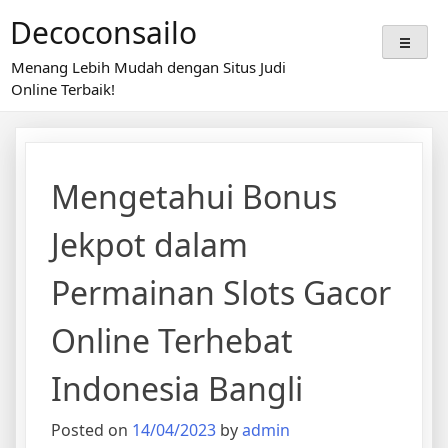
Skip
Decoconsailo
to
content
Menang Lebih Mudah dengan Situs Judi
Online Terbaik!
Mengetahui Bonus
Jekpot dalam
Permainan Slots Gacor
Online Terhebat
Indonesia Bangli
Posted on
14/04/2023
by
admin