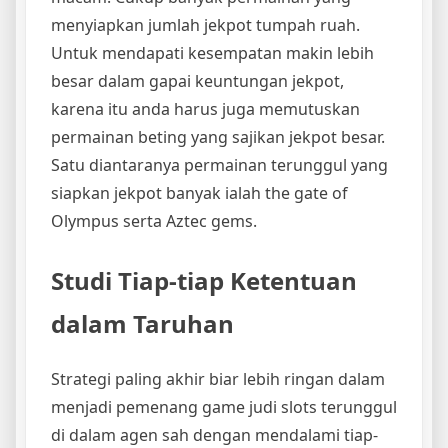
menyiapkan jumlah jekpot tumpah ruah.
Untuk mendapati kesempatan makin lebih
besar dalam gapai keuntungan jekpot,
karena itu anda harus juga memutuskan
permainan beting yang sajikan jekpot besar.
Satu diantaranya permainan terunggul yang
siapkan jekpot banyak ialah the gate of
Olympus serta Aztec gems.
Studi Tiap-tiap Ketentuan
dalam Taruhan
Strategi paling akhir biar lebih ringan dalam
menjadi pemenang game judi slots terunggul
di dalam agen sah dengan mendalami tiap-