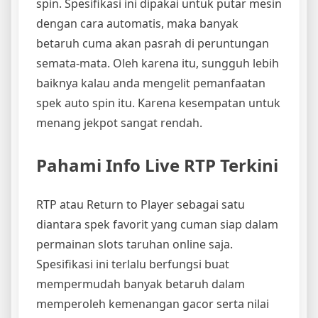
spin. Spesifikasi ini dipakai untuk putar mesin
dengan cara automatis, maka banyak
betaruh cuma akan pasrah di peruntungan
semata-mata. Oleh karena itu, sungguh lebih
baiknya kalau anda mengelit pemanfaatan
spek auto spin itu. Karena kesempatan untuk
menang jekpot sangat rendah.
Pahami Info Live RTP Terkini
RTP atau Return to Player sebagai satu
diantara spek favorit yang cuman siap dalam
permainan slots taruhan online saja.
Spesifikasi ini terlalu berfungsi buat
mempermudah banyak betaruh dalam
memperoleh kemenangan gacor serta nilai