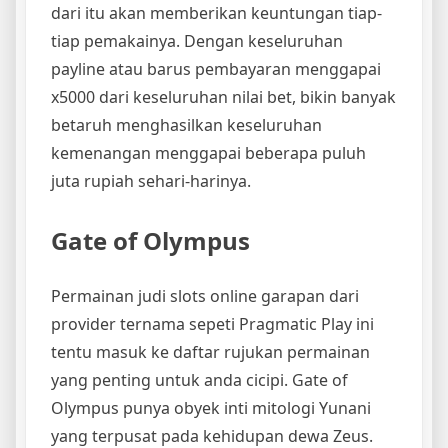
dari itu akan memberikan keuntungan tiap-
tiap pemakainya. Dengan keseluruhan
payline atau barus pembayaran menggapai
x5000 dari keseluruhan nilai bet, bikin banyak
betaruh menghasilkan keseluruhan
kemenangan menggapai beberapa puluh
juta rupiah sehari-harinya.
Gate of Olympus
Permainan judi slots online garapan dari
provider ternama sepeti Pragmatic Play ini
tentu masuk ke daftar rujukan permainan
yang penting untuk anda cicipi. Gate of
Olympus punya obyek inti mitologi Yunani
yang terpusat pada kehidupan dewa Zeus.