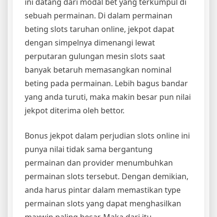
ini datang dari modal bet yang terkumpul di
sebuah permainan. Di dalam permainan
beting slots taruhan online, jekpot dapat
dengan simpelnya dimenangi lewat
perputaran gulungan mesin slots saat
banyak betaruh memasangkan nominal
beting pada permainan. Lebih bagus bandar
yang anda turuti, maka makin besar pun nilai
jekpot diterima oleh bettor.
Bonus jekpot dalam perjudian slots online ini
punya nilai tidak sama bergantung
permainan dan provider menumbuhkan
permainan slots tersebut. Dengan demikian,
anda harus pintar dalam memastikan type
permainan slots yang dapat menghasilkan