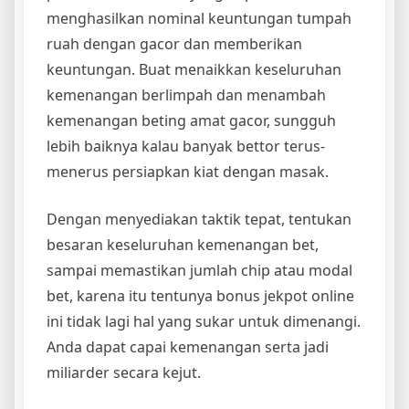
menghasilkan nominal keuntungan tumpah
ruah dengan gacor dan memberikan
keuntungan. Buat menaikkan keseluruhan
kemenangan berlimpah dan menambah
kemenangan beting amat gacor, sungguh
lebih baiknya kalau banyak bettor terus-
menerus persiapkan kiat dengan masak.
Dengan menyediakan taktik tepat, tentukan
besaran keseluruhan kemenangan bet,
sampai memastikan jumlah chip atau modal
bet, karena itu tentunya bonus jekpot online
ini tidak lagi hal yang sukar untuk dimenangi.
Anda dapat capai kemenangan serta jadi
miliarder secara kejut.