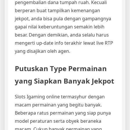
pengembalian dana tumpah ruah. Kecuali
berperan buat tampilkan kemenangan
jekpot, anda bisa pula dengan gampangnya
gapai nilai keberuntungan semakin lebih
besar. Dengan demikian, anda selalu harus
mengerti up-date info terakhir lewat live RTP
yang disajikan oleh agen.
Putuskan Type Permainan
yang Siapkan Banyak Jekpot
Slots Igaming online termasyhur dengan
macam permainan yang begitu banyak.
Beberapa ratus permainan yang siap punya
model peraturan serta obyek beraneka
macam. Cukup banyak permainan yang