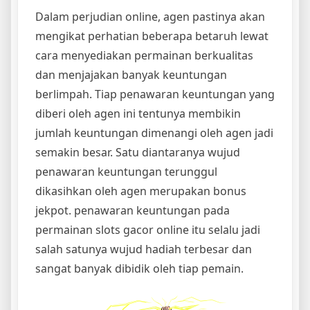
Dalam perjudian online, agen pastinya akan
mengikat perhatian beberapa betaruh lewat
cara menyediakan permainan berkualitas
dan menjajakan banyak keuntungan
berlimpah. Tiap penawaran keuntungan yang
diberi oleh agen ini tentunya membikin
jumlah keuntungan dimenangi oleh agen jadi
semakin besar. Satu diantaranya wujud
penawaran keuntungan terunggul
dikasihkan oleh agen merupakan bonus
jekpot. penawaran keuntungan pada
permainan slots gacor online itu selalu jadi
salah satunya wujud hadiah terbesar dan
sangat banyak dibidik oleh tiap pemain.