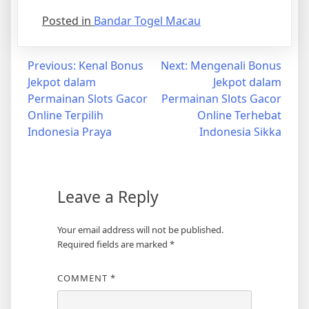
Posted in
Bandar Togel Macau
Post
Previous:
Kenal Bonus
Next:
Mengenali Bonus
Jekpot dalam
Jekpot dalam
navigation
Permainan Slots Gacor
Permainan Slots Gacor
Online Terpilih
Online Terhebat
Indonesia Praya
Indonesia Sikka
Leave a Reply
Your email address will not be published.
Required fields are marked
*
COMMENT
*