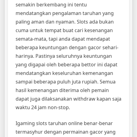
semakin berkembang ini tentu
mendatangkan pengalaman taruhan yang
paling aman dan nyaman. Slots ada bukan
cuma untuk tempat buat cari kesenangan
semata-mata, tapi anda dapat mendapat
beberapa keuntungan dengan gacor sehari-
harinya. Pastinya seluruhnya keuntungan
yang digapai oleh beberapa bettor ini dapat
mendatangkan keseluruhan kemenangan
sampai beberapa puluh juta rupiah. Semua
hasil kemenangan diterima oleh pemain
dapat juga dilaksanakan withdraw kapan saja
waktu 24 jam non-stop.
Igaming slots taruhan online benar-benar
termasyhur dengan permainan gacor yang