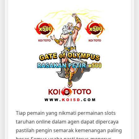
Tiap pemain yang nikmati permainan slots
taruhan online dalam agen dapat dipercaya
pastilah pengin semarak kemenangan paling