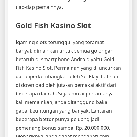
tiap-tiap pemainnya.
Gold Fish Kasino Slot
Igaming slots terunggul yang teramat
banyak dimainkan untuk semua golongan
betaruh di smartphone Android yaitu Gold
Fish Kasino Slot. Permainan yang diluncurkan
dan diperkembangkan oleh Sci Play itu telah
di download oleh juta-an pemakai aktif dari
beberapa daerah. Sejak mulai pertamanya
kali memainkan, anda ditanggung bakal
gapai keuntungan yang banyak. Lantaran
beberapa bettor punya peluang jadi
pemenang bonus sampai Rp. 20.000.000.
Menariknya, anda dapat mendapati coin