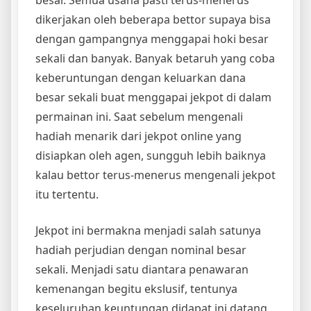
besar. Semua usaha pasti terus-menerus
dikerjakan oleh beberapa bettor supaya bisa
dengan gampangnya menggapai hoki besar
sekali dan banyak. Banyak betaruh yang coba
keberuntungan dengan keluarkan dana
besar sekali buat menggapai jekpot di dalam
permainan ini. Saat sebelum mengenali
hadiah menarik dari jekpot online yang
disiapkan oleh agen, sungguh lebih baiknya
kalau bettor terus-menerus mengenali jekpot
itu tertentu.
Jekpot ini bermakna menjadi salah satunya
hadiah perjudian dengan nominal besar
sekali. Menjadi satu diantara penawaran
kemenangan begitu ekslusif, tentunya
keseluruhan keuntungan didapat ini datang