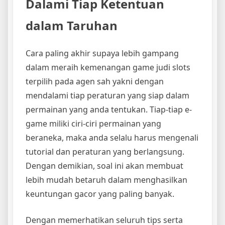
Dalami Tiap Ketentuan
dalam Taruhan
Cara paling akhir supaya lebih gampang
dalam meraih kemenangan game judi slots
terpilih pada agen sah yakni dengan
mendalami tiap peraturan yang siap dalam
permainan yang anda tentukan. Tiap-tiap e-
game miliki ciri-ciri permainan yang
beraneka, maka anda selalu harus mengenali
tutorial dan peraturan yang berlangsung.
Dengan demikian, soal ini akan membuat
lebih mudah betaruh dalam menghasilkan
keuntungan gacor yang paling banyak.
Dengan memerhatikan seluruh tips serta