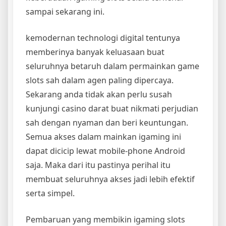
sampai sekarang ini.
kemodernan technologi digital tentunya
memberinya banyak keluasaan buat
seluruhnya betaruh dalam permainkan game
slots sah dalam agen paling dipercaya.
Sekarang anda tidak akan perlu susah
kunjungi casino darat buat nikmati perjudian
sah dengan nyaman dan beri keuntungan.
Semua akses dalam mainkan igaming ini
dapat dicicip lewat mobile-phone Android
saja. Maka dari itu pastinya perihal itu
membuat seluruhnya akses jadi lebih efektif
serta simpel.
Pembaruan yang membikin igaming slots