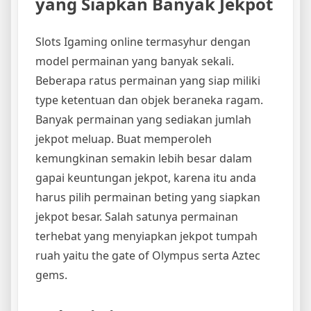
yang Siapkan Banyak Jekpot
Slots Igaming online termasyhur dengan
model permainan yang banyak sekali.
Beberapa ratus permainan yang siap miliki
type ketentuan dan objek beraneka ragam.
Banyak permainan yang sediakan jumlah
jekpot meluap. Buat memperoleh
kemungkinan semakin lebih besar dalam
gapai keuntungan jekpot, karena itu anda
harus pilih permainan beting yang siapkan
jekpot besar. Salah satunya permainan
terhebat yang menyiapkan jekpot tumpah
ruah yaitu the gate of Olympus serta Aztec
gems.