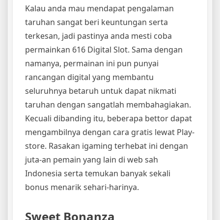
Kalau anda mau mendapat pengalaman
taruhan sangat beri keuntungan serta
terkesan, jadi pastinya anda mesti coba
permainkan 616 Digital Slot. Sama dengan
namanya, permainan ini pun punyai
rancangan digital yang membantu
seluruhnya betaruh untuk dapat nikmati
taruhan dengan sangatlah membahagiakan.
Kecuali dibanding itu, beberapa bettor dapat
mengambilnya dengan cara gratis lewat Play-
store. Rasakan igaming terhebat ini dengan
juta-an pemain yang lain di web sah
Indonesia serta temukan banyak sekali
bonus menarik sehari-harinya.
Sweet Bonanza