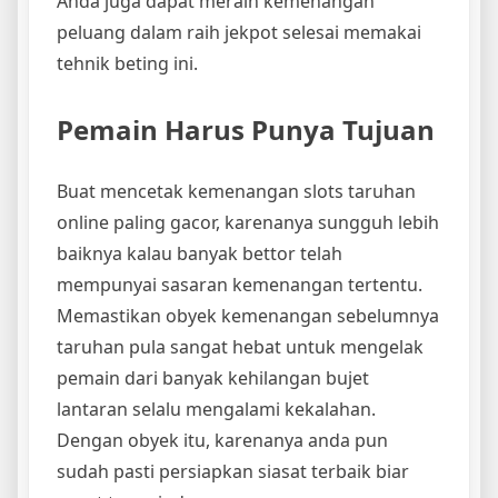
Anda juga dapat meraih kemenangan
peluang dalam raih jekpot selesai memakai
tehnik beting ini.
Pemain Harus Punya Tujuan
Buat mencetak kemenangan slots taruhan
online paling gacor, karenanya sungguh lebih
baiknya kalau banyak bettor telah
mempunyai sasaran kemenangan tertentu.
Memastikan obyek kemenangan sebelumnya
taruhan pula sangat hebat untuk mengelak
pemain dari banyak kehilangan bujet
lantaran selalu mengalami kekalahan.
Dengan obyek itu, karenanya anda pun
sudah pasti persiapkan siasat terbaik biar