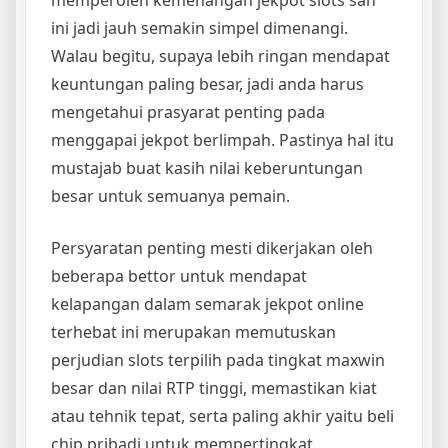
memperoleh kemenangan jekpot slots sah
ini jadi jauh semakin simpel dimenangi.
Walau begitu, supaya lebih ringan mendapat
keuntungan paling besar, jadi anda harus
mengetahui prasyarat penting pada
menggapai jekpot berlimpah. Pastinya hal itu
mustajab buat kasih nilai keberuntungan
besar untuk semuanya pemain.
Persyaratan penting mesti dikerjakan oleh
beberapa bettor untuk mendapat
kelapangan dalam semarak jekpot online
terhebat ini merupakan memutuskan
perjudian slots terpilih pada tingkat maxwin
besar dan nilai RTP tinggi, memastikan kiat
atau tehnik tepat, serta paling akhir yaitu beli
chip pribadi untuk mempertingkat