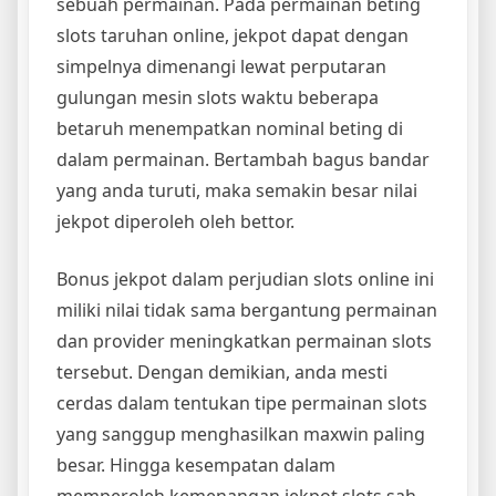
sebuah permainan. Pada permainan beting
slots taruhan online, jekpot dapat dengan
simpelnya dimenangi lewat perputaran
gulungan mesin slots waktu beberapa
betaruh menempatkan nominal beting di
dalam permainan. Bertambah bagus bandar
yang anda turuti, maka semakin besar nilai
jekpot diperoleh oleh bettor.
Bonus jekpot dalam perjudian slots online ini
miliki nilai tidak sama bergantung permainan
dan provider meningkatkan permainan slots
tersebut. Dengan demikian, anda mesti
cerdas dalam tentukan tipe permainan slots
yang sanggup menghasilkan maxwin paling
besar. Hingga kesempatan dalam