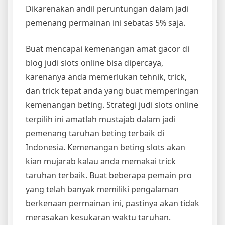
Dikarenakan andil peruntungan dalam jadi
pemenang permainan ini sebatas 5% saja.
Buat mencapai kemenangan amat gacor di
blog judi slots online bisa dipercaya,
karenanya anda memerlukan tehnik, trick,
dan trick tepat anda yang buat memperingan
kemenangan beting. Strategi judi slots online
terpilih ini amatlah mustajab dalam jadi
pemenang taruhan beting terbaik di
Indonesia. Kemenangan beting slots akan
kian mujarab kalau anda memakai trick
taruhan terbaik. Buat beberapa pemain pro
yang telah banyak memiliki pengalaman
berkenaan permainan ini, pastinya akan tidak
merasakan kesukaran waktu taruhan.