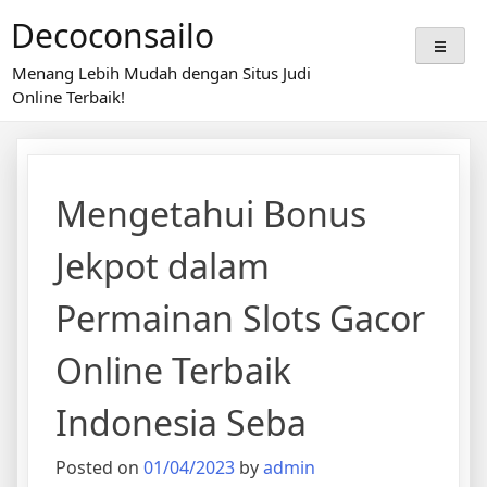
Skip
Decoconsailo
to
content
Menang Lebih Mudah dengan Situs Judi
Online Terbaik!
Mengetahui Bonus
Jekpot dalam
Permainan Slots Gacor
Online Terbaik
Indonesia Seba
Posted on
01/04/2023
by
admin