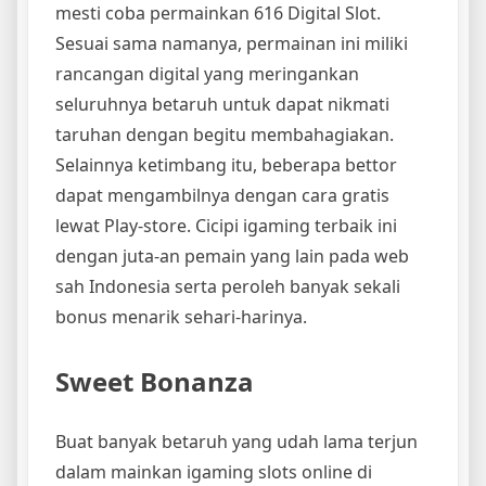
mesti coba permainkan 616 Digital Slot.
Sesuai sama namanya, permainan ini miliki
rancangan digital yang meringankan
seluruhnya betaruh untuk dapat nikmati
taruhan dengan begitu membahagiakan.
Selainnya ketimbang itu, beberapa bettor
dapat mengambilnya dengan cara gratis
lewat Play-store. Cicipi igaming terbaik ini
dengan juta-an pemain yang lain pada web
sah Indonesia serta peroleh banyak sekali
bonus menarik sehari-harinya.
Sweet Bonanza
Buat banyak betaruh yang udah lama terjun
dalam mainkan igaming slots online di