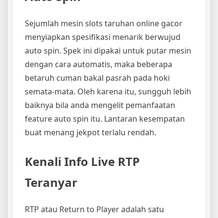
Sejumlah mesin slots taruhan online gacor
menyiapkan spesifikasi menarik berwujud
auto spin. Spek ini dipakai untuk putar mesin
dengan cara automatis, maka beberapa
betaruh cuman bakal pasrah pada hoki
semata-mata. Oleh karena itu, sungguh lebih
baiknya bila anda mengelit pemanfaatan
feature auto spin itu. Lantaran kesempatan
buat menang jekpot terlalu rendah.
Kenali Info Live RTP
Teranyar
RTP atau Return to Player adalah satu