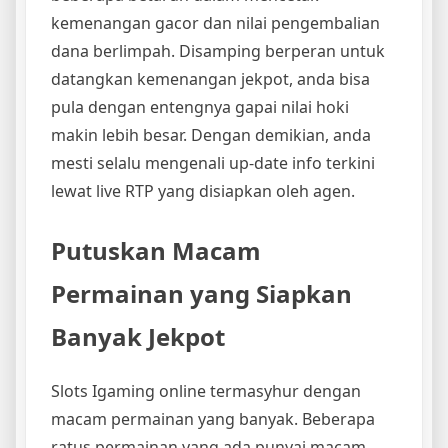
kemenangan gacor dan nilai pengembalian
dana berlimpah. Disamping berperan untuk
datangkan kemenangan jekpot, anda bisa
pula dengan entengnya gapai nilai hoki
makin lebih besar. Dengan demikian, anda
mesti selalu mengenali up-date info terkini
lewat live RTP yang disiapkan oleh agen.
Putuskan Macam
Permainan yang Siapkan
Banyak Jekpot
Slots Igaming online termasyhur dengan
macam permainan yang banyak. Beberapa
ratus permainan yang ada punyai macam