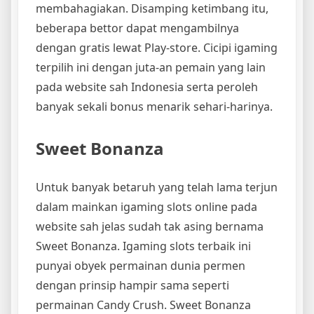
membahagiakan. Disamping ketimbang itu,
beberapa bettor dapat mengambilnya
dengan gratis lewat Play-store. Cicipi igaming
terpilih ini dengan juta-an pemain yang lain
pada website sah Indonesia serta peroleh
banyak sekali bonus menarik sehari-harinya.
Sweet Bonanza
Untuk banyak betaruh yang telah lama terjun
dalam mainkan igaming slots online pada
website sah jelas sudah tak asing bernama
Sweet Bonanza. Igaming slots terbaik ini
punyai obyek permainan dunia permen
dengan prinsip hampir sama seperti
permainan Candy Crush. Sweet Bonanza