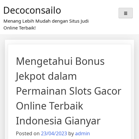
Skip
Decoconsailo
to
content
Menang Lebih Mudah dengan Situs Judi
Online Terbaik!
Mengetahui Bonus
Jekpot dalam
Permainan Slots Gacor
Online Terbaik
Indonesia Gianyar
Posted on
23/04/2023
by
admin