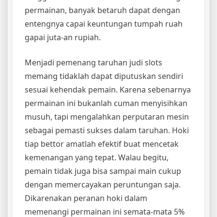
permainan, banyak betaruh dapat dengan
entengnya capai keuntungan tumpah ruah
gapai juta-an rupiah.
Menjadi pemenang taruhan judi slots
memang tidaklah dapat diputuskan sendiri
sesuai kehendak pemain. Karena sebenarnya
permainan ini bukanlah cuman menyisihkan
musuh, tapi mengalahkan perputaran mesin
sebagai pemasti sukses dalam taruhan. Hoki
tiap bettor amatlah efektif buat mencetak
kemenangan yang tepat. Walau begitu,
pemain tidak juga bisa sampai main cukup
dengan memercayakan peruntungan saja.
Dikarenakan peranan hoki dalam
memenangi permainan ini semata-mata 5%