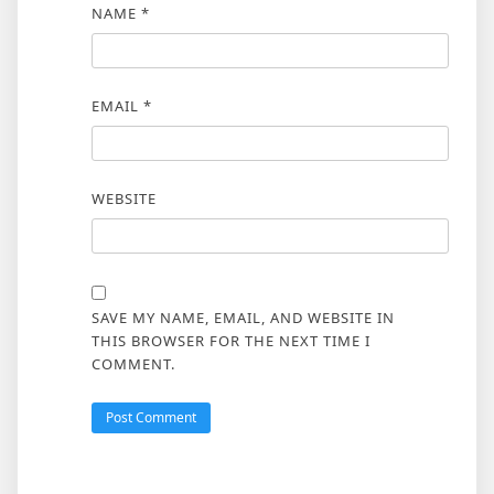
NAME
*
EMAIL
*
WEBSITE
SAVE MY NAME, EMAIL, AND WEBSITE IN
THIS BROWSER FOR THE NEXT TIME I
COMMENT.