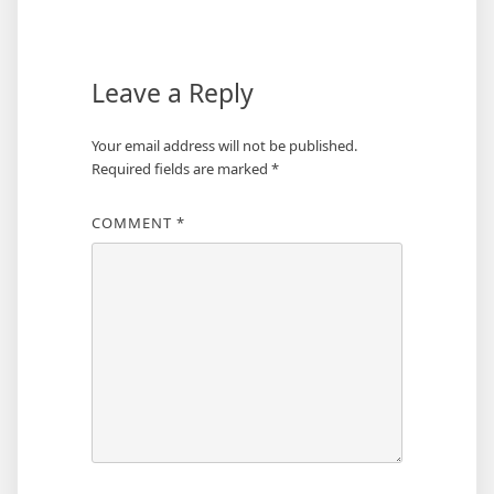
Leave a Reply
Your email address will not be published.
Required fields are marked
*
COMMENT
*