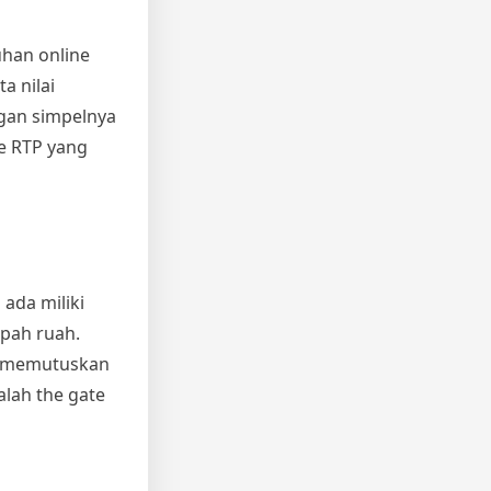
uhan online
a nilai
ngan simpelnya
ve RTP yang
ada miliki
pah ruah.
s memutuskan
alah the gate