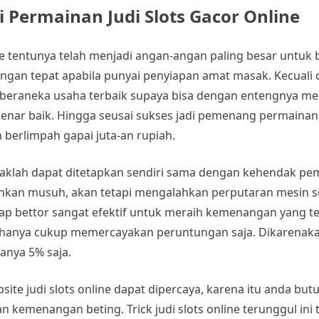
i Permainan Judi Slots Gacor Online
e tentunya telah menjadi angan-angan paling besar untuk
gan tepat apabila punyai penyiapan amat masak. Kecuali d
beraneka usaha terbaik supaya bisa dengan entengnya me
enar baik. Hingga seusai sukses jadi pemenang permainan
berlimpah gapai juta-an rupiah.
aklah dapat ditetapkan sendiri sama dengan kehendak pe
hkan musuh, akan tetapi mengalahkan perputaran mesin s
ap bettor sangat efektif untuk meraih kemenangan yang te
n hanya cukup memercayakan peruntungan saja. Dikarenaka
anya 5% saja.
 judi slots online dapat dipercaya, karena itu anda butu
 kemenangan beting. Trick judi slots online terunggul ini t