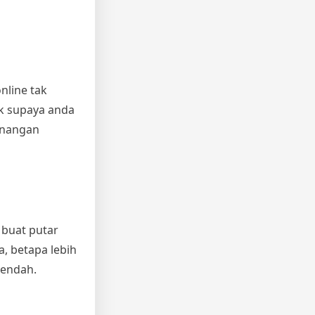
nline tak
ik supaya anda
enangan
 buat putar
, betapa lebih
rendah.