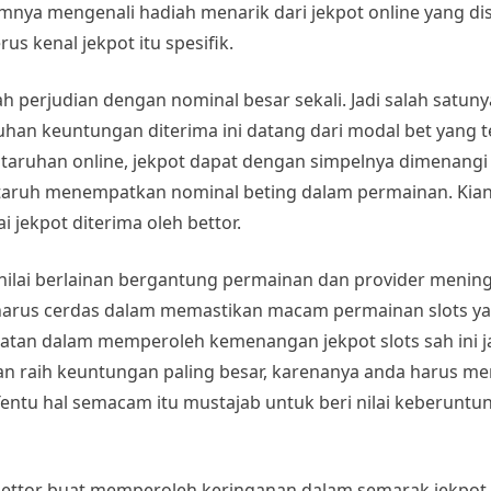
mnya mengenali hadiah menarik dari jekpot online yang di
us kenal jekpot itu spesifik.
ah perjudian dengan nominal besar sekali. Jadi salah satu
han keuntungan diterima ini datang dari modal bet yang 
 taruhan online, jekpot dapat dengan simpelnya dimenangi
etaruh menempatkan nominal beting dalam permainan. Kia
 jekpot diterima oleh bettor.
ki nilai berlainan bergantung permainan dan provider menin
 harus cerdas dalam memastikan macam permainan slots y
atan dalam memperoleh kemenangan jekpot slots sah ini j
gan raih keuntungan paling besar, karenanya anda harus me
Tentu hal semacam itu mustajab untuk beri nilai keberuntu
 bettor buat memperoleh keringanan dalam semarak jekpot 