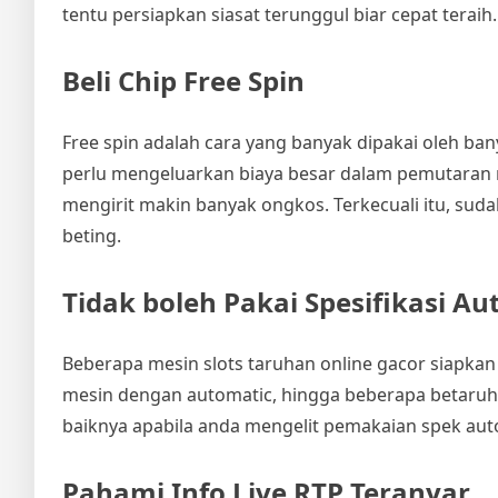
tentu persiapkan siasat terunggul biar cepat teraih.
Beli Chip Free Spin
Free spin adalah cara yang banyak dipakai oleh ban
perlu mengeluarkan biaya besar dalam pemutaran mes
mengirit makin banyak ongkos. Terkecuali itu, su
beting.
Tidak boleh Pakai Spesifikasi Au
Beberapa mesin slots taruhan online gacor siapkan 
mesin dengan automatic, hingga beberapa betaruh
baiknya apabila anda mengelit pemakaian spek auto
Pahami Info Live RTP Teranyar