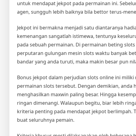
untuk mendapat jekpot pada permainan ini. Sebelu
agen, sungguh lebih baiknya bila bettor terus-mener
Jekpot ini bermakna menjadi satu diantaranya hadi
kemenangan sangatlah istimewa, tentunya keseluru
pada sebuah permainan. Di permainan beting slots
perputaran gulungan mesin slots waktu banyak b
bandar yang anda turuti, maka makin besar pun nilai
Bonus jekpot dalam perjudian slots online ini mili
permainan slots tersebut. Dengan demikian, anda
menghasilkan maxwin paling besar. Hingga kesemp
ringan dimenangi. Walaupun begitu, biar lebih rin
kriteria penting pada mendapat jekpot berlimpah. 
buat seluruhnya pemain.
Kriteria khusus mesti dilaksanakan oleh beberapa