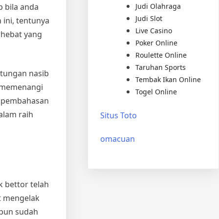
Judi Olahraga
 bila anda
Judi Slot
ini, tentunya
Live Casino
rhebat yang
Poker Online
Roulette Online
Taruhan Sports
ntungan nasib
Tembak Ikan Online
t memenangi
Togel Online
ya pembahasan
alam raih
Situs Toto
omacuan
 bettor telah
t mengelak
 pun sudah