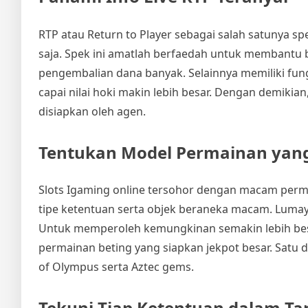
RTP atau Return to Player sebagai salah satunya sp
saja. Spek ini amatlah berfaedah untuk membantu
pengembalian dana banyak. Selainnya memiliki fun
capai nilai hoki makin lebih besar. Dengan demikian
disiapkan oleh agen.
Tentukan Model Permainan yang
Slots Igaming online tersohor dengan macam perma
tipe ketentuan serta objek beraneka macam. Luma
Untuk memperoleh kemungkinan semakin lebih bes
permainan beting yang siapkan jekpot besar. Satu d
of Olympus serta Aztec gems.
Tekuni Tiap Ketentuan dalam T