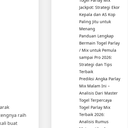
Togel Parlay Mix
Jackpot: Strategi Ekor
Kepala dan AS Kop
Paling Jitu untuk
Menang
Panduan Lengkap
Bermain Togel Parlay
/ Mix untuk Pemula
sampai Pro 2026:
Strategi dan Tips
Terbaik
Prediksi Angka Parlay
Mix Malam Ini –
Analisis Dari Master
Togel Terpercaya
marak
Togel Parlay Mix
Terbaik 2026:
tengnya raih
Analisis Rumus
ali buat