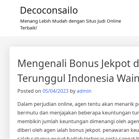
Skip
Decoconsailo
to
content
Menang Lebih Mudah dengan Situs Judi Online
Terbaik!
Mengenali Bonus Jekpot d
Terunggul Indonesia Wai
Posted on
05/04/2023
by
admin
Dalam perjudian online, agen tentu akan menarik
bermutu dan menjajakan beberapa keuntungan tump
membikin jumlah keuntungan dimenangi oleh agen 
diberi oleh agen ialah bonus jekpot. penawaran keu
salah satunya wujud hadiah terbesar serta sangat b