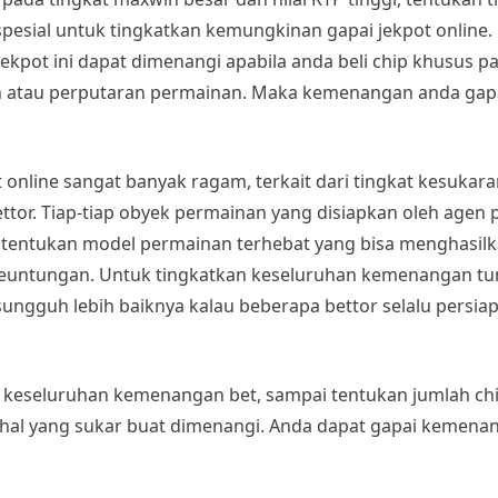
p spesial untuk tingkatkan kemungkinan gapai jekpot onlin
ekpot ini dapat dimenangi apabila anda beli chip khusus p
esin atau perputaran permainan. Maka kemenangan anda gap
online sangat banyak ragam, terkait dari tingkat kesukar
tor. Tiap-tiap obyek permainan yang disiapkan oleh agen p
s tentukan model permainan terhebat yang bisa menghasil
 keuntungan. Untuk tingkatkan keseluruhan kemenangan t
gguh lebih baiknya kalau beberapa bettor selalu persiap
n keseluruhan kemenangan bet, sampai tentukan jumlah ch
erihal yang sukar buat dimenangi. Anda dapat gapai kemena