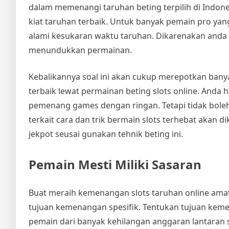
dalam memenangi taruhan beting terpilih di Indon
kiat taruhan terbaik. Untuk banyak pemain pro yan
alami kesukaran waktu taruhan. Dikarenakan anda te
menundukkan permainan.
Kebalikannya soal ini akan cukup merepotkan bany
terbaik lewat permainan beting slots online. Anda 
pemenang games dengan ringan. Tetapi tidak boleh 
terkait cara dan trik bermain slots terhebat akan
jekpot seusai gunakan tehnik beting ini.
Pemain Mesti Miliki Sasaran
Buat meraih kemenangan slots taruhan online amat 
tujuan kemenangan spesifik. Tentukan tujuan ke
pemain dari banyak kehilangan anggaran lantaran s