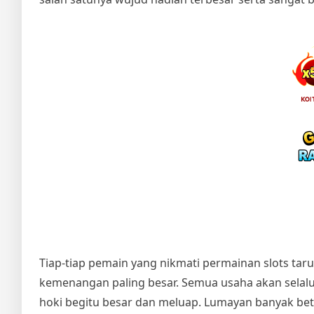
Tiap-tiap pemain yang nikmati permainan slots tar
kemenangan paling besar. Semua usaha akan selalu
hoki begitu besar dan meluap. Lumayan banyak bet