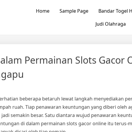
Home
Sample Page
Bandar Togel 
Judi Olahraga
alam Permainan Slots Gacor 
ngapu
 perhatian beberapa betaruh lewat langkah menyediakan p
ah ruah. Tiap penawaran keuntungan yang diberi oleh ag
jadi semakin besar. Satu diantara wujud penawaran keunt
ntungan di dalam permainan slots gacor online itu terus-m
anyak dicari oleh tiap pemain.