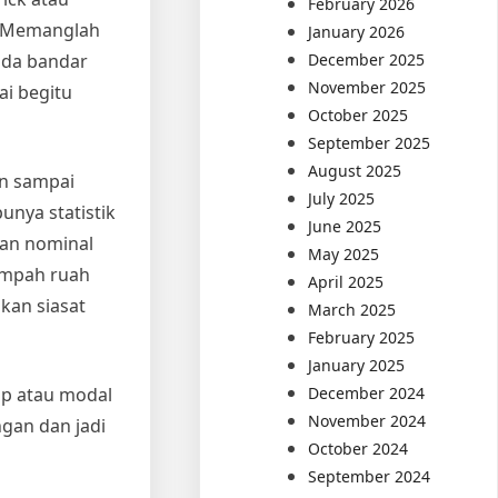
February 2026
e. Memanglah
January 2026
December 2025
ada bandar
November 2025
ai begitu
October 2025
September 2025
August 2025
an sampai
July 2025
unya statistik
June 2025
kan nominal
May 2025
umpah ruah
April 2025
kan siasat
March 2025
February 2025
January 2025
December 2024
ip atau modal
November 2024
ngan dan jadi
October 2024
September 2024