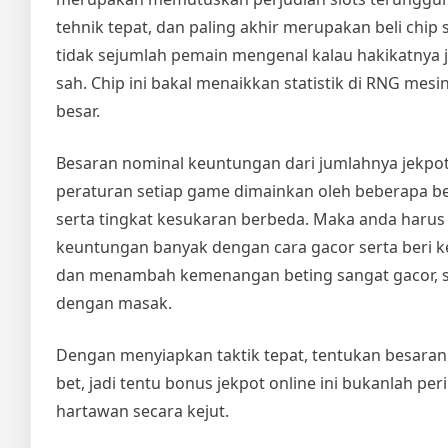
tehnik tepat, dan paling akhir merupakan beli chi
tidak sejumlah pemain mengenal kalau hakikatnya j
sah. Chip ini bakal menaikkan statistik di RNG m
besar.
Besaran nominal keuntungan dari jumlahnya jekpot 
peraturan setiap game dimainkan oleh beberapa bet
serta tingkat kesukaran berbeda. Maka anda haru
keuntungan banyak dengan cara gacor serta beri
dan menambah kemenangan beting sangat gacor, sun
dengan masak.
Dengan menyiapkan taktik tepat, tentukan besara
bet, jadi tentu bonus jekpot online ini bukanlah p
hartawan secara kejut.