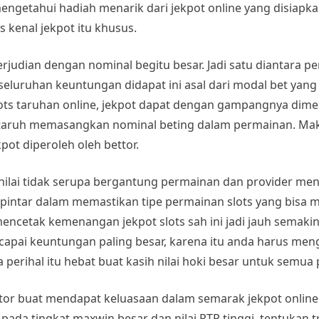
engetahui hadiah menarik dari jekpot online yang disiapka
 kenal jekpot itu khusus.
perjudian dengan nominal begitu besar. Jadi satu diantara 
eluruhan keuntungan didapat ini asal dari modal bet yan
ots taruhan online, jekpot dapat dengan gampangnya dime
etaruh memasangkan nominal beting dalam permainan. Ma
pot diperoleh oleh bettor.
ki nilai tidak serupa bergantung permainan dan provider me
 pintar dalam memastikan tipe permainan slots yang bisa 
encetak kemenangan jekpot slots sah ini jadi jauh semak
capai keuntungan paling besar, karena itu anda harus men
 perihal itu hebat buat kasih nilai hoki besar untuk semua
ttor buat mendapat keluasaan dalam semarak jekpot online 
da tingkat maxwin besar dan nilai RTP tinggi, tentukan tr