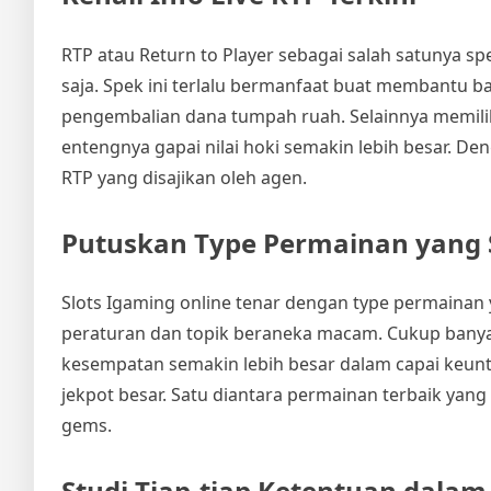
RTP atau Return to Player sebagai salah satunya sp
saja. Spek ini terlalu bermanfaat buat membantu 
pengembalian dana tumpah ruah. Selainnya memili
entengnya gapai nilai hoki semakin lebih besar. Den
RTP yang disajikan oleh agen.
Putuskan Type Permainan yang 
Slots Igaming online tenar dengan type permainan
peraturan dan topik beraneka macam. Cukup bany
kesempatan semakin lebih besar dalam capai keuntu
jekpot besar. Satu diantara permainan terbaik yan
gems.
Studi Tiap-tiap Ketentuan dala