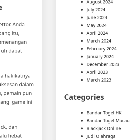
August 2024
e
July 2024
June 2024
ttor. Anda
May 2024
ang itu,
April 2024
March 2024
 kemenangan
February 2024
ruh dapat
January 2024
December 2023
April 2023
na hakikatnya
March 2023
uksesan dalam
u, pemain pun
Categories
angi game ini
Bandar Togel HK
Bandar Togel Macau
ick, dan
Blackjack Online
lalu hebat
Judi Olahraga