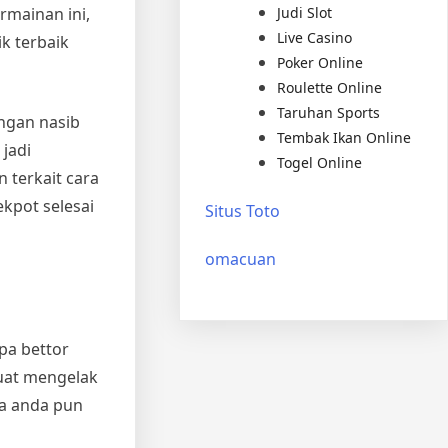
Judi Slot
rmainan ini,
Live Casino
k terbaik
Poker Online
Roulette Online
Taruhan Sports
ngan nasib
Tembak Ikan Online
 jadi
Togel Online
 terkait cara
kpot selesai
Situs Toto
omacuan
pa bettor
buat mengelak
ya anda pun