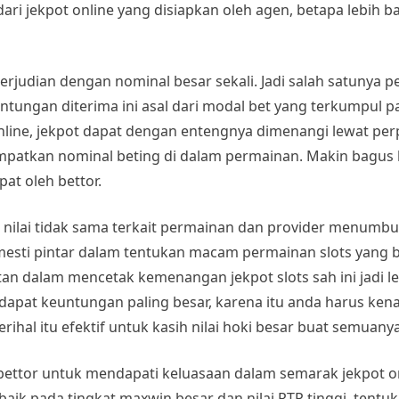
ri jekpot online yang disiapkan oleh agen, betapa lebih ba
perjudian dengan nominal besar sekali. Jadi salah satunya 
tungan diterima ini asal dari modal bet yang terkumpul 
nline, jekpot dapat dengan entengnya dimenangi lewat pe
patkan nominal beting di dalam permainan. Makin bagus
pat oleh bettor.
ya nilai tidak sama terkait permainan dan provider menumb
mesti pintar dalam tentukan macam permainan slots yang b
n dalam mencetak kemenangan jekpot slots sah ini jadi le
apat keuntungan paling besar, karena itu anda harus kenal
ihal itu efektif untuk kasih nilai hoki besar buat semuany
 bettor untuk mendapati keluasaan dalam semarak jekpot o
aik pada tingkat maxwin besar dan nilai RTP tinggi, tentuk