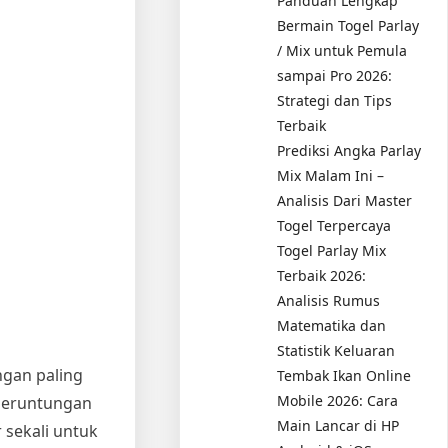
Panduan Lengkap
Bermain Togel Parlay
/ Mix untuk Pemula
sampai Pro 2026:
Strategi dan Tips
Terbaik
Prediksi Angka Parlay
Mix Malam Ini –
Analisis Dari Master
Togel Terpercaya
Togel Parlay Mix
Terbaik 2026:
Analisis Rumus
Matematika dan
Statistik Keluaran
ngan paling
Tembak Ikan Online
Mobile 2026: Cara
eberuntungan
Main Lancar di HP
sekali untuk