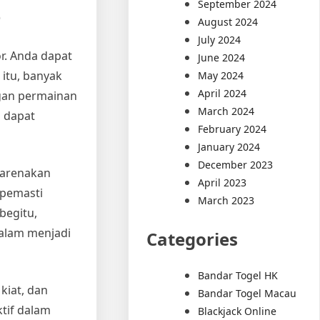
September 2024
e
August 2024
July 2024
r. Anda dapat
June 2024
itu, banyak
May 2024
April 2024
gan permainan
March 2024
h dapat
February 2024
January 2024
December 2023
karenakan
April 2023
 pemasti
March 2023
begitu,
alam menjadi
Categories
Bandar Togel HK
kiat, dan
Bandar Togel Macau
ktif dalam
Blackjack Online