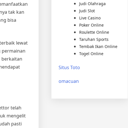
Judi Olahraga
memanfaatkan
Judi Slot
nya tak kan
Live Casino
ang bisa
Poker Online
Roulette Online
Taruhan Sports
terbaik lewat
Tembak Ikan Online
ng permainan
Togel Online
n berkaitan
 mendapat
Situs Toto
omacuan
ttor telah
tuk mengelit
udah pasti