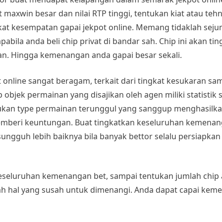
 maxwin besar dan nilai RTP tinggi, tentukan kiat atau tehni
ngkat kesempatan gapai jekpot online. Memang tidaklah sej
pabila anda beli chip privat di bandar sah. Chip ini akan ti
an. Hingga kemenangan anda gapai besar sekali.
online sangat beragam, terkait dari tingkat kesukaran sa
 objek permainan yang disajikan oleh agen miliki statistik s
ntukan type permainan terunggul yang sanggup menghasilk
emberi keuntungan. Buat tingkatkan keseluruhan kemenan
gguh lebih baiknya bila banyak bettor selalu persiapkan
keseluruhan kemenangan bet, sampai tentukan jumlah chip
anlah hal yang susah untuk dimenangi. Anda dapat capai ke