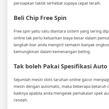
persiapkan taktik terhebat supaya cepat teraih.
Beli Chip Free Spin
Free spin yaitu satu diantara sistem yang sering d
online tak perlu keluarkan biaya besar dalam pemut
langkah biar anda mengirit semakin banyak ongkos.
kemungkinan dalam kemenangan beting.
Tak boleh Pakai Spesifikasi Auto
Sejumlah mesin slots taruhan online gacor menyiapk
mesin dengan automatic, maka beberapa betaruh cu
baiknya apabila anda mengelak pemakaian spek au
rendah.