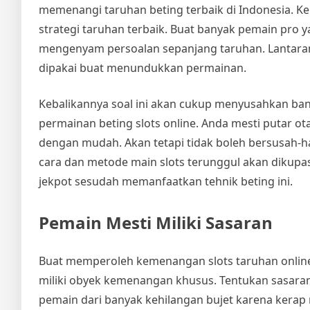
memenangi taruhan beting terbaik di Indonesia. 
strategi taruhan terbaik. Buat banyak pemain pro y
mengenyam persoalan sepanjang taruhan. Lantaran 
dipakai buat menundukkan permainan.
Kebalikannya soal ini akan cukup menyusahkan bany
permainan beting slots online. Anda mesti putar o
dengan mudah. Akan tetapi tidak boleh bersusah-hat
cara dan metode main slots terunggul akan dikup
jekpot sesudah memanfaatkan tehnik beting ini.
Pemain Mesti Miliki Sasaran
Buat memperoleh kemenangan slots taruhan online a
miliki obyek kemenangan khusus. Tentukan sasaran
pemain dari banyak kehilangan bujet karena kerap 