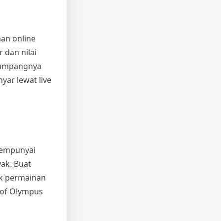
han online
 dan nilai
gampangnya
yar lewat live
mempunyai
ak. Buat
uk permainan
e of Olympus