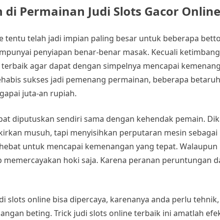
 di Permainan Judi Slots Gacor Onlin
tentu telah jadi impian paling besar untuk beberapa betto
mpunyai penyiapan benar-benar masak. Kecuali ketimbang 
 terbaik agar dapat dengan simpelnya mencapai kemenan
 sehabis sukses jadi pemenang permainan, beberapa betaru
pai juta-an rupiah.
pat diputuskan sendiri sama dengan kehendak pemain. Di
irkan musuh, tapi menyisihkan perputaran mesin sebagai
lu hebat untuk mencapai kemenangan yang tepat. Walaupun 
p memercayakan hoki saja. Karena peranan peruntungan d
 slots online bisa dipercaya, karenanya anda perlu tehnik, 
an beting. Trick judi slots online terbaik ini amatlah efe