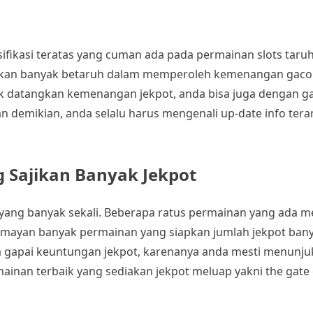
sifikasi teratas yang cuman ada pada permainan slots taru
ankan banyak betaruh dalam memperoleh kemenangan gacor
uk datangkan kemenangan jekpot, anda bisa juga dengan 
n demikian, anda selalu harus mengenali up-date info teran
 Sajikan Banyak Jekpot
 yang banyak sekali. Beberapa ratus permainan yang ada 
yan banyak permainan yang siapkan jumlah jekpot bany
 gapai keuntungan jekpot, karenanya anda mesti menunj
rmainan terbaik yang sediakan jekpot meluap yakni the gat