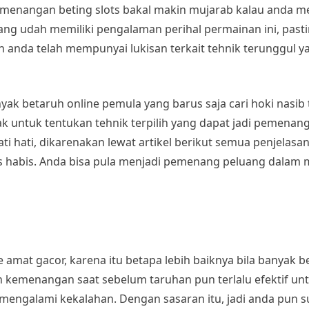
Kemenangan beting slots bakal makin mujarab kalau anda 
ang udah memiliki pengalaman perihal permainan ini, pasti
anda telah mempunyai lukisan terkait tehnik terunggul y
ak betaruh online pemula yang barus saja cari hoki nasib 
tak untuk tentukan tehnik terpilih yang dapat jadi pemena
i hati, dikarenakan lewat artikel berikut semua penjelasa
as habis. Anda bisa pula menjadi pemenang peluang dalam
mat gacor, karena itu betapa lebih baiknya bila banyak be
 kemenangan saat sebelum taruhan pun terlalu efektif un
mengalami kekalahan. Dengan sasaran itu, jadi anda pun s