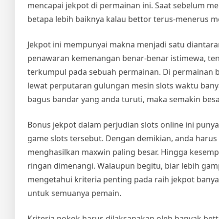
mencapai jekpot di permainan ini. Saat sebelum men
betapa lebih baiknya kalau bettor terus-menerus me
Jekpot ini mempunyai makna menjadi satu diantaran
penawaran kemenangan benar-benar istimewa, tent
terkumpul pada sebuah permainan. Di permainan b
lewat perputaran gulungan mesin slots waktu ban
bagus bandar yang anda turuti, maka semakin besar 
Bonus jekpot dalam perjudian slots online ini pun
game slots tersebut. Dengan demikian, anda haru
menghasilkan maxwin paling besar. Hingga kesemp
ringan dimenangi. Walaupun begitu, biar lebih ga
mengetahui kriteria penting pada raih jekpot banya
untuk semuanya pemain.
Kriteria pokok harus dilaksanakan oleh banyak bet