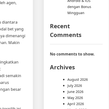
Android & iOS
leh agen,
dengan Bonus
Mingguan
u diantara
Recent
dal bet yang
Comments
nya dimenangi
nan. Makin
No comments to show.
ningkatkan
Archives
t
adi semakin
August 2026
harus
July 2026
tungan besar
June 2026
May 2026
April 2026
erpilih ini