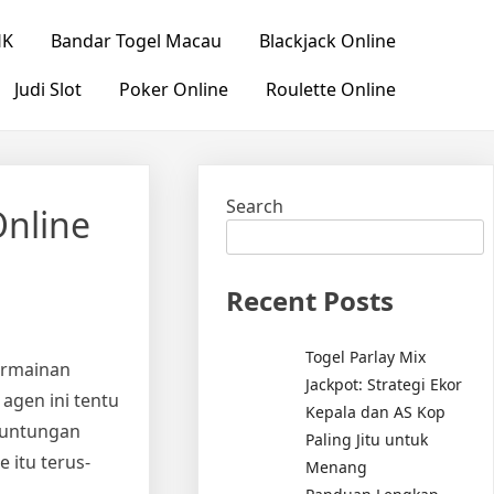
HK
Bandar Togel Macau
Blackjack Online
Judi Slot
Poker Online
Roulette Online
Search
Online
Recent Posts
Togel Parlay Mix
ermainan
Jackpot: Strategi Ekor
agen ini tentu
Kepala dan AS Kop
keuntungan
Paling Jitu untuk
 itu terus-
Menang