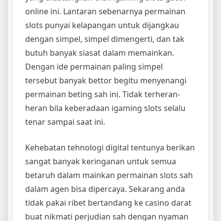
online ini. Lantaran sebenarnya permainan
slots punyai kelapangan untuk dijangkau
dengan simpel, simpel dimengerti, dan tak
butuh banyak siasat dalam memainkan.
Dengan ide permainan paling simpel
tersebut banyak bettor begitu menyenangi
permainan beting sah ini. Tidak terheran-
heran bila keberadaan igaming slots selalu
tenar sampai saat ini.
Kehebatan tehnologi digital tentunya berikan
sangat banyak keringanan untuk semua
betaruh dalam mainkan permainan slots sah
dalam agen bisa dipercaya. Sekarang anda
tidak pakai ribet bertandang ke casino darat
buat nikmati perjudian sah dengan nyaman