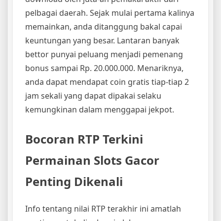
pelbagai daerah. Sejak mulai pertama kalinya
memainkan, anda ditanggung bakal capai
keuntungan yang besar. Lantaran banyak
bettor punyai peluang menjadi pemenang
bonus sampai Rp. 20.000.000. Menariknya,
anda dapat mendapat coin gratis tiap-tiap 2
jam sekali yang dapat dipakai selaku
kemungkinan dalam menggapai jekpot.
Bocoran RTP Terkini
Permainan Slots Gacor
Penting Dikenali
Info tentang nilai RTP terakhir ini amatlah