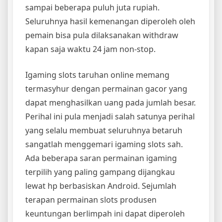
sampai beberapa puluh juta rupiah.
Seluruhnya hasil kemenangan diperoleh oleh
pemain bisa pula dilaksanakan withdraw
kapan saja waktu 24 jam non-stop.
Igaming slots taruhan online memang
termasyhur dengan permainan gacor yang
dapat menghasilkan uang pada jumlah besar.
Perihal ini pula menjadi salah satunya perihal
yang selalu membuat seluruhnya betaruh
sangatlah menggemari igaming slots sah.
Ada beberapa saran permainan igaming
terpilih yang paling gampang dijangkau
lewat hp berbasiskan Android. Sejumlah
terapan permainan slots produsen
keuntungan berlimpah ini dapat diperoleh