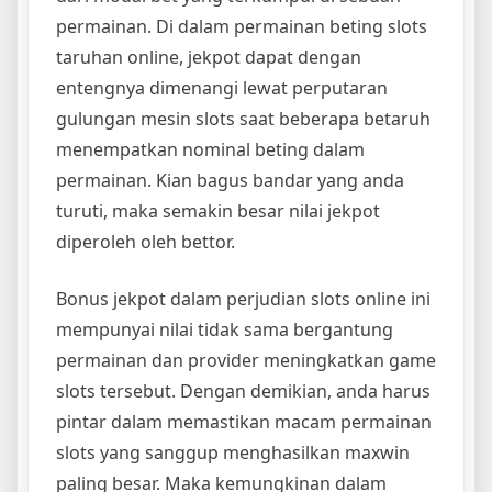
permainan. Di dalam permainan beting slots
taruhan online, jekpot dapat dengan
entengnya dimenangi lewat perputaran
gulungan mesin slots saat beberapa betaruh
menempatkan nominal beting dalam
permainan. Kian bagus bandar yang anda
turuti, maka semakin besar nilai jekpot
diperoleh oleh bettor.
Bonus jekpot dalam perjudian slots online ini
mempunyai nilai tidak sama bergantung
permainan dan provider meningkatkan game
slots tersebut. Dengan demikian, anda harus
pintar dalam memastikan macam permainan
slots yang sanggup menghasilkan maxwin
paling besar. Maka kemungkinan dalam