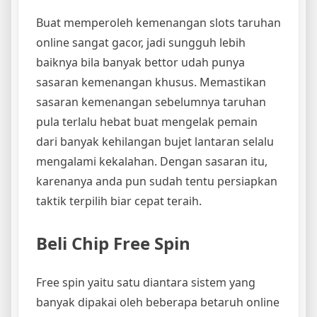
Buat memperoleh kemenangan slots taruhan
online sangat gacor, jadi sungguh lebih
baiknya bila banyak bettor udah punya
sasaran kemenangan khusus. Memastikan
sasaran kemenangan sebelumnya taruhan
pula terlalu hebat buat mengelak pemain
dari banyak kehilangan bujet lantaran selalu
mengalami kekalahan. Dengan sasaran itu,
karenanya anda pun sudah tentu persiapkan
taktik terpilih biar cepat teraih.
Beli Chip Free Spin
Free spin yaitu satu diantara sistem yang
banyak dipakai oleh beberapa betaruh online