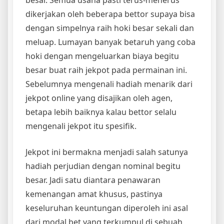
besar. Semua usaha pasti terus-menerus
dikerjakan oleh beberapa bettor supaya bisa
dengan simpelnya raih hoki besar sekali dan
meluap. Lumayan banyak betaruh yang coba
hoki dengan mengeluarkan biaya begitu
besar buat raih jekpot pada permainan ini.
Sebelumnya mengenali hadiah menarik dari
jekpot online yang disajikan oleh agen,
betapa lebih baiknya kalau bettor selalu
mengenali jekpot itu spesifik.
Jekpot ini bermakna menjadi salah satunya
hadiah perjudian dengan nominal begitu
besar. Jadi satu diantara penawaran
kemenangan amat khusus, pastinya
keseluruhan keuntungan diperoleh ini asal
dari modal bet yang terkumpul di sebuah