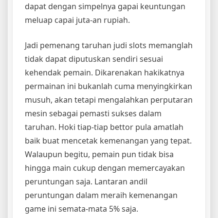
dapat dengan simpelnya gapai keuntungan
meluap capai juta-an rupiah.
Jadi pemenang taruhan judi slots memanglah
tidak dapat diputuskan sendiri sesuai
kehendak pemain. Dikarenakan hakikatnya
permainan ini bukanlah cuma menyingkirkan
musuh, akan tetapi mengalahkan perputaran
mesin sebagai pemasti sukses dalam
taruhan. Hoki tiap-tiap bettor pula amatlah
baik buat mencetak kemenangan yang tepat.
Walaupun begitu, pemain pun tidak bisa
hingga main cukup dengan memercayakan
peruntungan saja. Lantaran andil
peruntungan dalam meraih kemenangan
game ini semata-mata 5% saja.