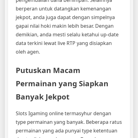
berperan untuk datangkan kemenangan
jekpot, anda juga dapat dengan simpelnya
gapai nilai hoki makin lebih besar. Dengan
demikian, anda mesti selalu ketahui up-date
data terkini lewat live RTP yang disiapkan
oleh agen.
Putuskan Macam
Permainan yang Siapkan
Banyak Jekpot
Slots Igaming online termasyhur dengan
type permainan yang banyak. Beberapa ratus
permainan yang ada punyai type ketentuan