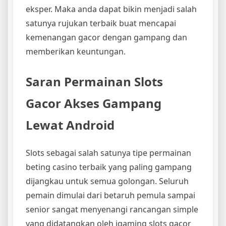
eksper. Maka anda dapat bikin menjadi salah
satunya rujukan terbaik buat mencapai
kemenangan gacor dengan gampang dan
memberikan keuntungan.
Saran Permainan Slots
Gacor Akses Gampang
Lewat Android
Slots sebagai salah satunya tipe permainan
beting casino terbaik yang paling gampang
dijangkau untuk semua golongan. Seluruh
pemain dimulai dari betaruh pemula sampai
senior sangat menyenangi rancangan simple
yang didatangkan oleh igaming slots gacor