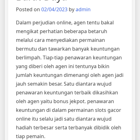
Posted on
02/04/2023
by
admin
Dalam perjudian online, agen tentu bakal
mengikat perhatian beberapa betaruh
melalui cara menyediakan permainan
bermutu dan tawarkan banyak keuntungan
berlimpah. Tiap-tiap penawaran keuntungan
yang diberi oleh agen ini tentunya bikin
jumlah keuntungan dimenangi oleh agen jadi
jauh semakin besar. Satu diantara wujud
penawaran keuntungan terbaik dikasihkan
oleh agen yaitu bonus jekpot. penawaran
keuntungan di dalam permainan slots gacor
online itu selalu jadi satu diantara wujud
hadiah terbesar serta terbanyak dibidik oleh
tiap pemain.