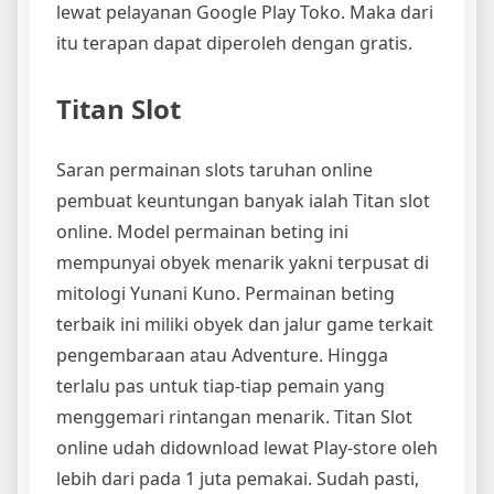
lewat pelayanan Google Play Toko. Maka dari
itu terapan dapat diperoleh dengan gratis.
Titan Slot
Saran permainan slots taruhan online
pembuat keuntungan banyak ialah Titan slot
online. Model permainan beting ini
mempunyai obyek menarik yakni terpusat di
mitologi Yunani Kuno. Permainan beting
terbaik ini miliki obyek dan jalur game terkait
pengembaraan atau Adventure. Hingga
terlalu pas untuk tiap-tiap pemain yang
menggemari rintangan menarik. Titan Slot
online udah didownload lewat Play-store oleh
lebih dari pada 1 juta pemakai. Sudah pasti,