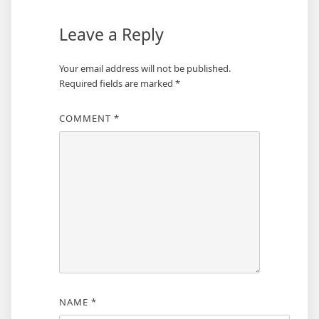
Leave a Reply
Your email address will not be published.
Required fields are marked
*
COMMENT
*
NAME
*