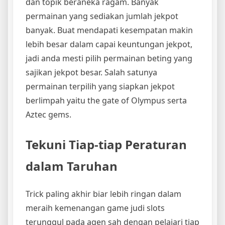
dan topik beraneka ragam. Banyak
permainan yang sediakan jumlah jekpot
banyak. Buat mendapati kesempatan makin
lebih besar dalam capai keuntungan jekpot,
jadi anda mesti pilih permainan beting yang
sajikan jekpot besar. Salah satunya
permainan terpilih yang siapkan jekpot
berlimpah yaitu the gate of Olympus serta
Aztec gems.
Tekuni Tiap-tiap Peraturan
dalam Taruhan
Trick paling akhir biar lebih ringan dalam
meraih kemenangan game judi slots
terunggul pada agen sah dengan pelajari tiap