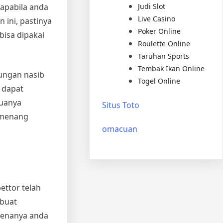
Judi Slot
apabila anda
Live Casino
 ini, pastinya
Poker Online
bisa dipakai
Roulette Online
Taruhan Sports
Tembak Ikan Online
tungan nasib
Togel Online
 dapat
muanya
Situs Toto
pemenang
omacuan
ettor telah
 buat
renanya anda