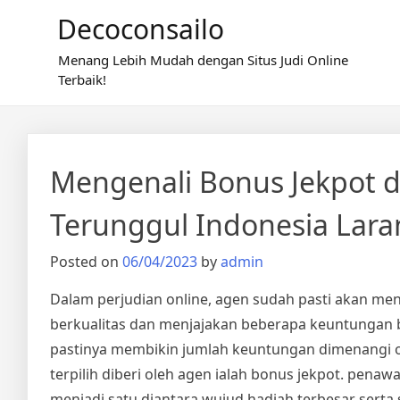
Skip
Decoconsailo
to
content
Menang Lebih Mudah dengan Situs Judi Online
Terbaik!
Mengenali Bonus Jekpot d
Terunggul Indonesia Lara
Posted on
06/04/2023
by
admin
Dalam perjudian online, agen sudah pasti akan m
berkualitas dan menjajakan beberapa keuntungan b
pastinya membikin jumlah keuntungan dimenangi ol
terpilih diberi oleh agen ialah bonus jekpot. pena
menjadi satu diantara wujud hadiah terbesar serta 