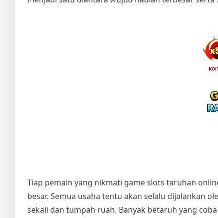
Tiap pemain yang nikmati game slots taruhan onli
besar. Semua usaha tentu akan selalu dijalankan o
sekali dan tumpah ruah. Banyak betaruh yang coba 