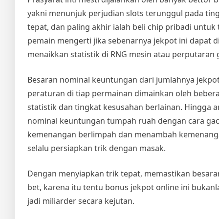
yakni menunjuk perjudian slots terunggul pada ting
tepat, dan paling akhir ialah beli chip pribadi un
pemain mengerti jika sebenarnya jekpot ini dapat di
menaikkan statistik di RNG mesin atau perputaran
Besaran nominal keuntungan dari jumlahnya jekpot o
peraturan di tiap permainan dimainkan oleh beberap
statistik dan tingkat kesusahan berlainan. Hingga
nominal keuntungan tumpah ruah dengan cara gac
kemenangan berlimpah dan menambah kemenangan b
selalu persiapkan trik dengan masak.
Dengan menyiapkan trik tepat, memastikan besara
bet, karena itu tentu bonus jekpot online ini buk
jadi miliarder secara kejutan.