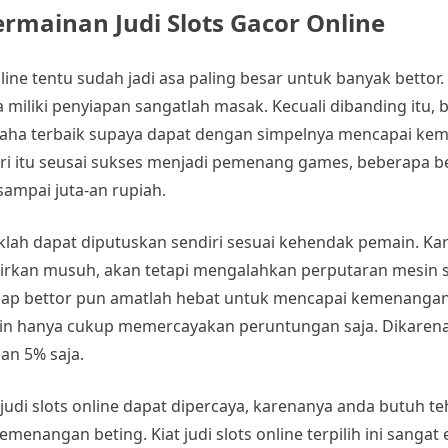
ermainan Judi Slots Gacor Online
ne tentu sudah jadi asa paling besar untuk banyak bettor.
iliki penyiapan sangatlah masak. Kecuali dibanding itu, 
saha terbaik supaya dapat dengan simpelnya mencapai k
ri itu seusai sukses menjadi pemenang games, beberapa b
ampai juta-an rupiah.
lah dapat diputuskan sendiri sesuai kehendak pemain. Ka
irkan musuh, akan tetapi mengalahkan perputaran mesin 
iap bettor pun amatlah hebat untuk mencapai kemenangan
ain hanya cukup memercayakan peruntungan saja. Dikarena
n 5% saja.
i slots online dapat dipercaya, karenanya anda butuh tehn
nangan beting. Kiat judi slots online terpilih ini sangat 