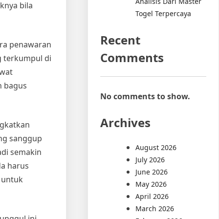
Analisis Dari Master
knya bila
Togel Terpercaya
Recent
tara penawaran
Comments
g terkumpul di
ewat
n bagus
No comments to show.
Archives
ngkatkan
ang sanggup
August 2026
adi semakin
July 2026
da harus
June 2026
 untuk
May 2026
April 2026
March 2026
unggul ini