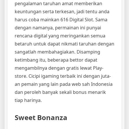
pengalaman taruhan amat memberikan
keuntungan serta terkesan, jadi tentu anda
harus coba mainkan 616 Digital Slot. Sama
dengan namanya, permainan ini punyai
rencana digital yang meringankan semua
betaruh untuk dapat nikmati taruhan dengan
sangatlah membahagiakan. Disamping
ketimbang itu, beberapa bettor dapat
mengambilnya dengan gratis lewat Play-
store. Cicipi igaming terbaik ini dengan juta-
an pemain yang lain pada web sah Indonesia
dan peroleh banyak sekali bonus menarik
tiap harinya.
Sweet Bonanza