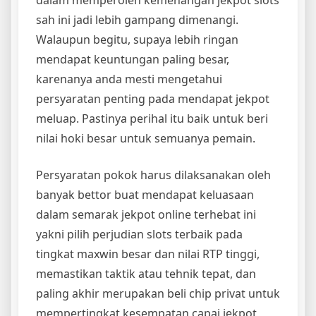
dalam memperoleh kemenangan jekpot slots
sah ini jadi lebih gampang dimenangi.
Walaupun begitu, supaya lebih ringan
mendapat keuntungan paling besar,
karenanya anda mesti mengetahui
persyaratan penting pada mendapat jekpot
meluap. Pastinya perihal itu baik untuk beri
nilai hoki besar untuk semuanya pemain.
Persyaratan pokok harus dilaksanakan oleh
banyak bettor buat mendapat keluasaan
dalam semarak jekpot online terhebat ini
yakni pilih perjudian slots terbaik pada
tingkat maxwin besar dan nilai RTP tinggi,
memastikan taktik atau tehnik tepat, dan
paling akhir merupakan beli chip privat untuk
mempertingkat kesempatan capai jekpot