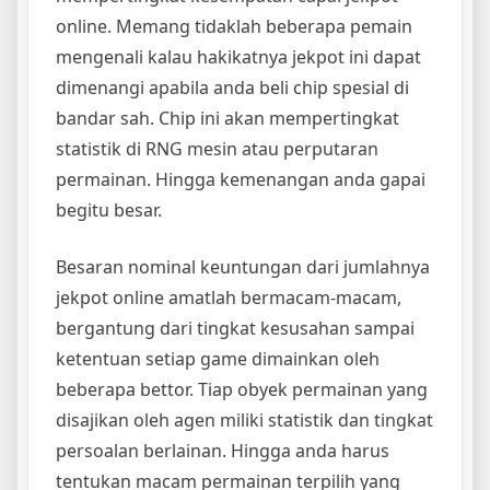
online. Memang tidaklah beberapa pemain
mengenali kalau hakikatnya jekpot ini dapat
dimenangi apabila anda beli chip spesial di
bandar sah. Chip ini akan mempertingkat
statistik di RNG mesin atau perputaran
permainan. Hingga kemenangan anda gapai
begitu besar.
Besaran nominal keuntungan dari jumlahnya
jekpot online amatlah bermacam-macam,
bergantung dari tingkat kesusahan sampai
ketentuan setiap game dimainkan oleh
beberapa bettor. Tiap obyek permainan yang
disajikan oleh agen miliki statistik dan tingkat
persoalan berlainan. Hingga anda harus
tentukan macam permainan terpilih yang