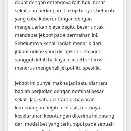
dapat dengan entengnya raih hoki besar
sekali dan berlimpah. Cukup banyak betaruh
yang coba keberuntungan dengan
mengeluarkan biaya begitu besar untuk
mendapat jekpot pada permainan ini.
Sebelumnya kenal hadiah menarik dari
jekpot online yang disiapkan oleh agen,
sungguh lebih baiknya bila bettor terus-
menerus mengenali jekpot itu spesifik.
Jekpot ini punyai makna jadi satu diantara
hadiah perjudian dengan nominal besar
sekali. Jadi satu diantara penawaran
kemenangan begitu ekslusif, tentunya
keseluruhan keuntungan diterima ini datang
dari modal bet yang terkumpul pada sebuah