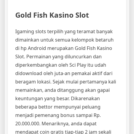
Gold Fish Kasino Slot
Igaming slots terpilih yang teramat banyak
dimainkan untuk semua kelompok betaruh
di hp Android merupakan Gold Fish Kasino
Slot. Permainan yang diluncurkan dan
diperkembangkan oleh Sci Play itu udah
didownload oleh juta-an pemakai aktif dari
beragam lokasi. Sejak mulai pertamanya kali
memainkan, anda ditanggung akan gapai
keuntungan yang besar. Dikarenakan
beberapa bettor mempunyai peluang
menjadi pemenang bonus sampai Rp.
20.000.000. Menariknya, anda dapat
mendapat coin gratis tiap-tiap 2 jam sekali