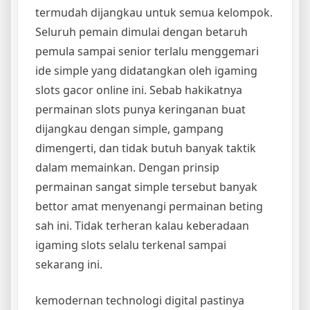
termudah dijangkau untuk semua kelompok.
Seluruh pemain dimulai dengan betaruh
pemula sampai senior terlalu menggemari
ide simple yang didatangkan oleh igaming
slots gacor online ini. Sebab hakikatnya
permainan slots punya keringanan buat
dijangkau dengan simple, gampang
dimengerti, dan tidak butuh banyak taktik
dalam memainkan. Dengan prinsip
permainan sangat simple tersebut banyak
bettor amat menyenangi permainan beting
sah ini. Tidak terheran kalau keberadaan
igaming slots selalu terkenal sampai
sekarang ini.
kemodernan technologi digital pastinya