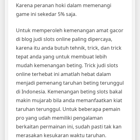
Karena peranan hoki dalam memenangi
game ini sekedar 5% saja.
Untuk memperoleh kemenangan amat gacor
di blog judi slots online paling dipercaya,
karena itu anda butuh tehnik, trick, dan trick
tepat anda yang untuk membuat lebih
mudah kemenangan beting. Trick judi slots
online terhebat ini amatlah hebat dalam
menjadi pemenang taruhan beting terunggul
di Indonesia. Kemenangan beting slots bakal
makin mujarab bila anda memanfaatkan kiat
taruhan terunggul. Untuk beberapa pemain
pro yang udah memiliki pengalaman
berkaitan permainan ini, sudah pasti tak kan
merasakan kesukaran waktu taruhan.