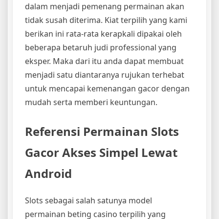
dalam menjadi pemenang permainan akan
tidak susah diterima. Kiat terpilih yang kami
berikan ini rata-rata kerapkali dipakai oleh
beberapa betaruh judi professional yang
eksper. Maka dari itu anda dapat membuat
menjadi satu diantaranya rujukan terhebat
untuk mencapai kemenangan gacor dengan
mudah serta memberi keuntungan.
Referensi Permainan Slots
Gacor Akses Simpel Lewat
Android
Slots sebagai salah satunya model
permainan beting casino terpilih yang