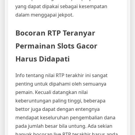
yang dapat dipakai sebagai kesempatan
dalam menggapai jekpot.
Bocoran RTP Teranyar
Permainan Slots Gacor
Harus Didapati
Info tentang nilai RTP terakhir ini sangat
penting untuk dipahami oleh semuanya
pemain. Kecuali datangkan nilai
keberuntungan paling tinggi, beberapa
bettor juga dapat dengan entengnya
mendapat keseluruhan pengembalian dana
pada jumlah besar bila untung. Ada sekian
banyak bocoran live RTP terakhir harus anda