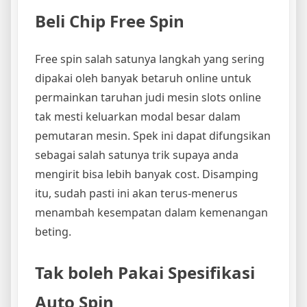
Beli Chip Free Spin
Free spin salah satunya langkah yang sering
dipakai oleh banyak betaruh online untuk
permainkan taruhan judi mesin slots online
tak mesti keluarkan modal besar dalam
pemutaran mesin. Spek ini dapat difungsikan
sebagai salah satunya trik supaya anda
mengirit bisa lebih banyak cost. Disamping
itu, sudah pasti ini akan terus-menerus
menambah kesempatan dalam kemenangan
beting.
Tak boleh Pakai Spesifikasi
Auto Spin