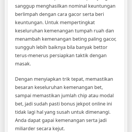
sanggup menghasilkan nominal keuntungan
berlimpah dengan cara gacor serta beri
keuntungan. Untuk mempertingkat
keseluruhan kemenangan tumpah ruah dan
menambah kemenangan beting paling gacor,
sungguh lebih baiknya bila banyak bettor
terus-menerus persiapkan taktik dengan
masak.
Dengan menyiapkan trik tepat, memastikan
besaran keseluruhan kemenangan bet,
sampai memastikan jumlah chip atau modal
bet, jadi sudah pasti bonus jekpot online ini
tidak lagi hal yang susah untuk dimenangi.
Anda dapat gapai kemenangan serta jadi
miliarder secara kejut.