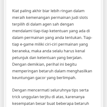
Kiat paling akhir biar lebih ringan dalam
meraih kemenangan permainan judi slots
terpilih di dalam agen sah dengan
mendalami tiap-tiap ketentuan yang ada di
dalam permainan yang anda tentukan. Tiap-
tiap e-game miliki ciri-ciri permainan yang
beraneka, maka anda selalu harus kenal
petunjuk dan ketentuan yang berjalan.
Dengan demikian, perihal ini begitu
memperingan betaruh dalam menghasilkan
keuntungan gacor yang berlimpah.
Dengan mencermati seluruhnya tips serta
trick unggulan terjitu di atas, karenanya
kesempatan besar buat beberapa betaruh