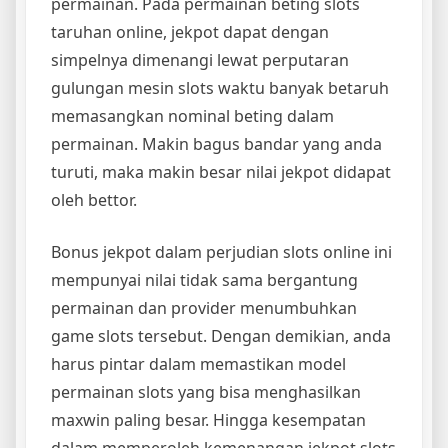
permainan. Pada permainan beting slots
taruhan online, jekpot dapat dengan
simpelnya dimenangi lewat perputaran
gulungan mesin slots waktu banyak betaruh
memasangkan nominal beting dalam
permainan. Makin bagus bandar yang anda
turuti, maka makin besar nilai jekpot didapat
oleh bettor.
Bonus jekpot dalam perjudian slots online ini
mempunyai nilai tidak sama bergantung
permainan dan provider menumbuhkan
game slots tersebut. Dengan demikian, anda
harus pintar dalam memastikan model
permainan slots yang bisa menghasilkan
maxwin paling besar. Hingga kesempatan