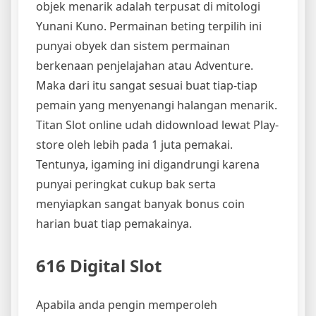
objek menarik adalah terpusat di mitologi
Yunani Kuno. Permainan beting terpilih ini
punyai obyek dan sistem permainan
berkenaan penjelajahan atau Adventure.
Maka dari itu sangat sesuai buat tiap-tiap
pemain yang menyenangi halangan menarik.
Titan Slot online udah didownload lewat Play-
store oleh lebih pada 1 juta pemakai.
Tentunya, igaming ini digandrungi karena
punyai peringkat cukup bak serta
menyiapkan sangat banyak bonus coin
harian buat tiap pemakainya.
616 Digital Slot
Apabila anda pengin memperoleh