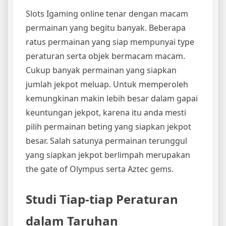
Slots Igaming online tenar dengan macam
permainan yang begitu banyak. Beberapa
ratus permainan yang siap mempunyai type
peraturan serta objek bermacam macam.
Cukup banyak permainan yang siapkan
jumlah jekpot meluap. Untuk memperoleh
kemungkinan makin lebih besar dalam gapai
keuntungan jekpot, karena itu anda mesti
pilih permainan beting yang siapkan jekpot
besar. Salah satunya permainan terunggul
yang siapkan jekpot berlimpah merupakan
the gate of Olympus serta Aztec gems.
Studi Tiap-tiap Peraturan
dalam Taruhan