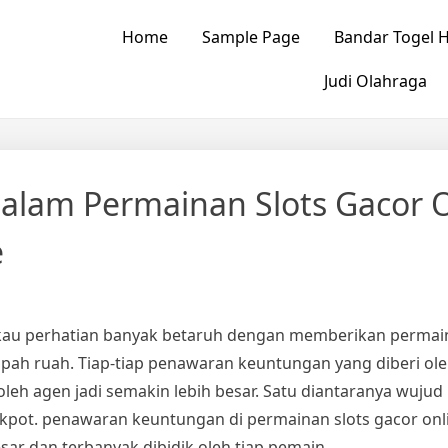
Home
Sample Page
Bandar Togel 
Judi Olahraga
alam Permainan Slots Gacor 
e
kau perhatian banyak betaruh dengan memberikan permai
ah ruah. Tiap-tiap penawaran keuntungan yang diberi ole
eh agen jadi semakin lebih besar. Satu diantaranya wuju
ekpot. penawaran keuntungan di permainan slots gacor onli
ar dan terbanyak dibidik oleh tiap pemain.