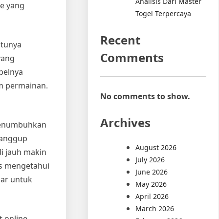
Analisis Dari Master
ne yang
Togel Terpercaya
Recent
atunya
Comments
yang
pelnya
m permainan.
No comments to show.
Archives
 menumbuhkan
sanggup
August 2026
i jauh makin
July 2026
us mengetahui
June 2026
sar untuk
May 2026
April 2026
March 2026
 online