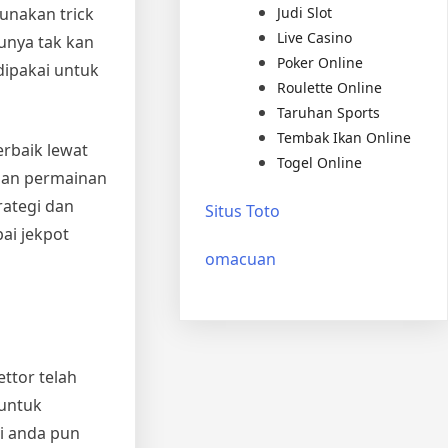
Judi Slot
unakan trick
Live Casino
unya tak kan
Poker Online
dipakai untuk
Roulette Online
Taruhan Sports
Tembak Ikan Online
erbaik lewat
Togel Online
ngan permainan
rategi dan
Situs Toto
ai jekpot
omacuan
ttor telah
 untuk
i anda pun