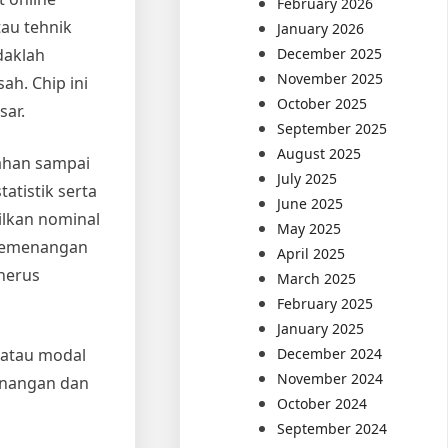
February 2026
tau tehnik
January 2026
December 2025
daklah
November 2025
ah. Chip ini
October 2025
sar.
September 2025
August 2025
sahan sampai
July 2025
atistik serta
June 2025
ilkan nominal
May 2025
 kemenangan
April 2025
nerus
March 2025
February 2025
January 2025
December 2024
 atau modal
November 2024
menangan dan
October 2024
September 2024