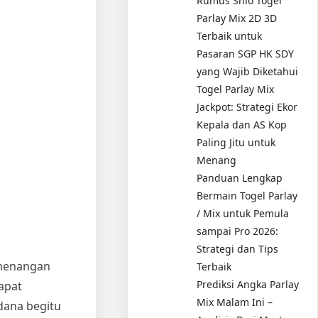
Rumus Shio Togel
Parlay Mix 2D 3D
Terbaik untuk
Pasaran SGP HK SDY
yang Wajib Diketahui
Togel Parlay Mix
Jackpot: Strategi Ekor
Kepala dan AS Kop
Paling Jitu untuk
Menang
Panduan Lengkap
Bermain Togel Parlay
/ Mix untuk Pemula
sampai Pro 2026:
Strategi dan Tips
emenangan
Terbaik
Prediksi Angka Parlay
apat
Mix Malam Ini –
dana begitu