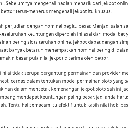
ni. Sebelumnya mengenali hadiah menarik dari jekpot onli
 bettor terus-menerus mengenali jekpot itu khusus.
ah perjudian dengan nominal begitu besar. Menjadi salah s
eseluruhan keuntungan diperoleh ini asal dari modal bet 
nan beting slots taruhan online, jekpot dapat dengan sim
 saat banyak betaruh menempatkan nominal beting di dala
kin besar pula nilai jekpot diterima oleh bettor.
yai nilai tidak serupa bergantung permainan dan provider
mesti cerdas dalam tentukan model permainan slots yang 
inan dalam mencetak kemenangan jekpot slots sah ini jad
ampang mendapat keuntungan paling besar, jadi anda har
. Tentu hal semacam itu efektif untuk kasih nilai hoki be
bettor untuk memperoleh kelapangan dalam semarak jekpot