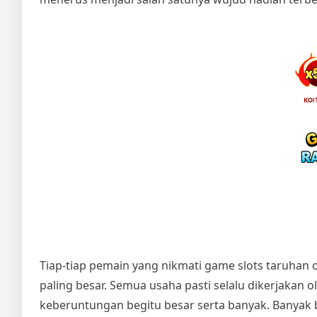
Tiap-tiap pemain yang nikmati game slots taruhan
paling besar. Semua usaha pasti selalu dikerjakan
keberuntungan begitu besar serta banyak. Banya