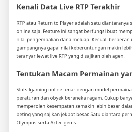
Kenali Data Live RTP Terakhir
RTP atau Return to Player adalah satu diantaranya 
online saja. Feature ini sangat berfungsi buat 
nilai pengembalian dana meluap. Kecuali berperan
gampangnya gapai nilai keberuntungan makin lebih
teranyar lewat live RTP yang disajikan oleh agen.
Tentukan Macam Permainan yan
Slots Igaming online tenar dengan model permaina
peraturan dan obyek beraneka ragam. Cukup banya
memperoleh kesempatan semakin lebih besar dala
beting yang sajikan jekpot besar. Satu diantara p
Olympus serta Aztec gems.