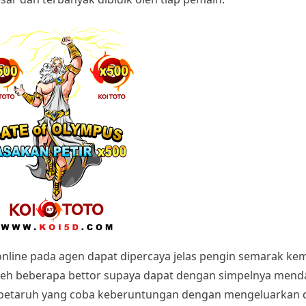
 online pada agen dapat dipercaya jelas pengin semarak k
 oleh beberapa bettor supaya dapat dengan simpelnya mend
k betaruh yang coba keberuntungan dengan mengeluarkan 