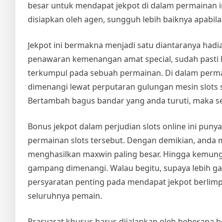
besar untuk mendapat jekpot di dalam permainan i
disiapkan oleh agen, sungguh lebih baiknya apabila
Jekpot ini bermakna menjadi satu diantaranya hadi
penawaran kemenangan amat special, sudah pasti k
terkumpul pada sebuah permainan. Di dalam permai
dimenangi lewat perputaran gulungan mesin slots
Bertambah bagus bandar yang anda turuti, maka sema
Bonus jekpot dalam perjudian slots online ini pun
permainan slots tersebut. Dengan demikian, anda 
menghasilkan maxwin paling besar. Hingga kemungk
gampang dimenangi. Walau begitu, supaya lebih g
persyaratan penting pada mendapat jekpot berlimpah
seluruhnya pemain.
Prasyarat khusus harus dijalankan oleh beberapa 