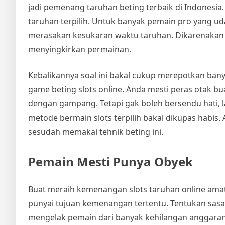
jadi pemenang taruhan beting terbaik di Indonesia
taruhan terpilih. Untuk banyak pemain pro yang ud
merasakan kesukaran waktu taruhan. Dikarenakan and
menyingkirkan permainan.
Kebalikannya soal ini bakal cukup merepotkan banya
game beting slots online. Anda mesti peras otak 
dengan gampang. Tetapi gak boleh bersendu hati, la
metode bermain slots terpilih bakal dikupas habi
sesudah memakai tehnik beting ini.
Pemain Mesti Punya Obyek
Buat meraih kemenangan slots taruhan online amat 
punyai tujuan kemenangan tertentu. Tentukan sas
mengelak pemain dari banyak kehilangan anggaran 