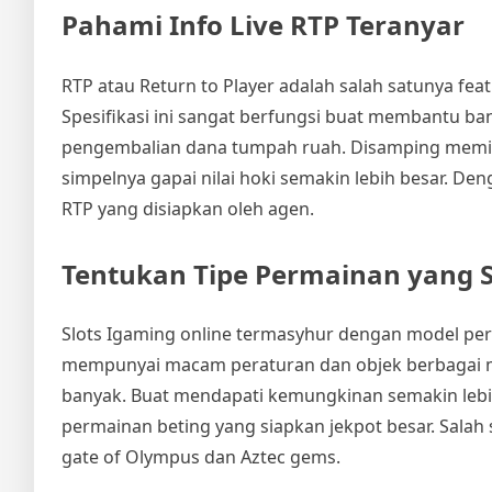
Pahami Info Live RTP Teranyar
RTP atau Return to Player adalah salah satunya feat
Spesifikasi ini sangat berfungsi buat membantu b
pengembalian dana tumpah ruah. Disamping memili
simpelnya gapai nilai hoki semakin lebih besar. Den
RTP yang disiapkan oleh agen.
Tentukan Tipe Permainan yang S
Slots Igaming online termasyhur dengan model per
mempunyai macam peraturan dan objek berbagai 
banyak. Buat mendapati kemungkinan semakin lebih 
permainan beting yang siapkan jekpot besar. Salah
gate of Olympus dan Aztec gems.