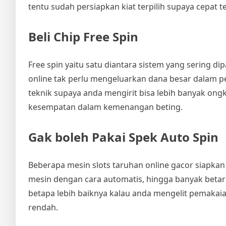
tentu sudah persiapkan kiat terpilih supaya cepat te
Beli Chip Free Spin
Free spin yaitu satu diantara sistem yang sering d
online tak perlu mengeluarkan dana besar dalam pe
teknik supaya anda mengirit bisa lebih banyak ong
kesempatan dalam kemenangan beting.
Gak boleh Pakai Spek Auto Spin
Beberapa mesin slots taruhan online gacor siapkan 
mesin dengan cara automatis, hingga banyak beta
betapa lebih baiknya kalau anda mengelit pemakai
rendah.