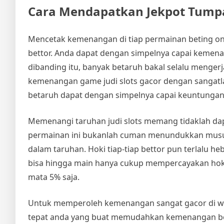
Cara Mendapatkan Jekpot Tumpah
Mencetak kemenangan di tiap permainan beting onl
bettor. Anda dapat dengan simpelnya capai kemena
dibanding itu, banyak betaruh bakal selalu menge
kemenangan game judi slots gacor dengan sangatl
betaruh dapat dengan simpelnya capai keuntungan 
Memenangi taruhan judi slots memang tidaklah dap
permainan ini bukanlah cuman menundukkan musuh
dalam taruhan. Hoki tiap-tiap bettor pun terlalu 
bisa hingga main hanya cukup mempercayakan hoki
mata 5% saja.
Untuk memperoleh kemenangan sangat gacor di web ju
tepat anda yang buat memudahkan kemenangan beting