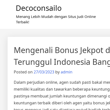
Skip
Decoconsailo
to
content
Menang Lebih Mudah dengan Situs Judi Online
Terbaik!
Mengenali Bonus Jekpot d
Terunggul Indonesia Bang
Posted on
27/03/2023
by
admin
Dalam perjudian online, agen sudah pasti bakal 
memiliki kualitas dan tawarkan beberapa keuntung
pastinya membuat jumlah keuntungan dimenangi ole
keuntungan terbaik diberi oleh agen yaitu bonus j
terus-menerus jadi satu diantara wujud hadiah terbe