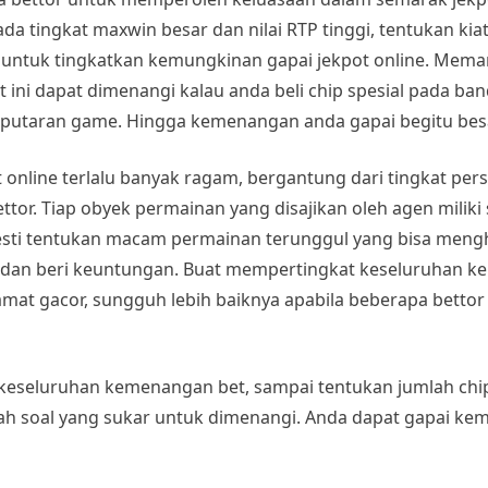
ada tingkat maxwin besar dan nilai RTP tinggi, tentukan kia
s untuk tingkatkan kemungkinan gapai jekpot online. Mema
ini dapat dimenangi kalau anda beli chip spesial pada ban
erputaran game. Hingga kemenangan anda gapai begitu besa
online terlalu banyak ragam, bergantung dari tingkat per
or. Tiap obyek permainan yang disajikan oleh agen miliki s
mesti tentukan macam permainan terunggul yang bisa meng
 dan beri keuntungan. Buat mempertingkat keseluruhan 
 gacor, sungguh lebih baiknya apabila beberapa bettor 
 keseluruhan kemenangan bet, sampai tentukan jumlah chi
anlah soal yang sukar untuk dimenangi. Anda dapat gapai k