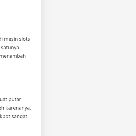
i mesin slots
h satunya
us menambah
buat putar
eh karenanya,
ekpot sangat