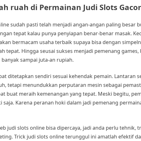
 ruah di Permainan Judi Slots Gacor
ine sudah pasti telah menjadi angan-angan paling besar 
ngan tepat kalau punya penyiapan benar-benar masak. Kec
rjakan bermacam usaha terbaik supaya bisa dengan simpel
ah tepat. Hingga seusai sukses menjadi pemenang games,
banyak sampai juta-an rupiah.
at ditetapkan sendiri sesuai kehendak pemain. Lantaran 
, tetapi menundukkan perputaran mesin sebagai pemast
hebat buat meraih kemenangan yang tepat. Meski begitu, pem
 saja. Karena peranan hoki dalam jadi pemenang permaina
di slots online bisa dipercaya, jadi anda perlu tehnik, tr
. Trick judi slots online terunggul ini amatlah efektif d