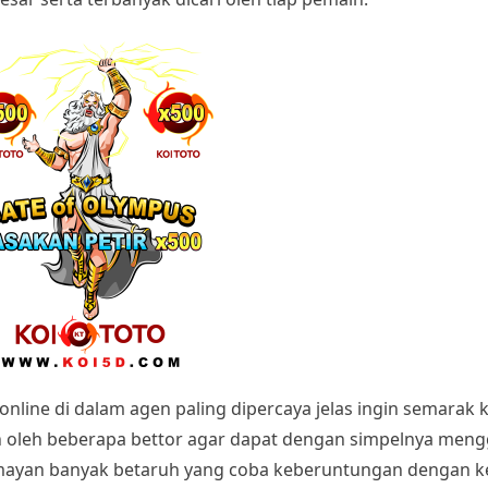
online di dalam agen paling dipercaya jelas ingin semara
an oleh beberapa bettor agar dapat dengan simpelnya meng
mayan banyak betaruh yang coba keberuntungan dengan ke