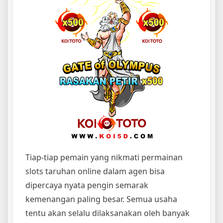
Tiap-tiap pemain yang nikmati permainan
slots taruhan online dalam agen bisa
dipercaya nyata pengin semarak
kemenangan paling besar. Semua usaha
tentu akan selalu dilaksanakan oleh banyak