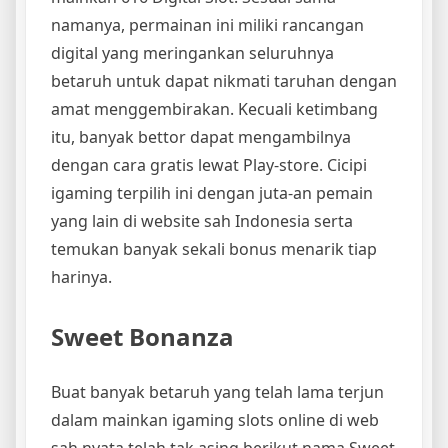
namanya, permainan ini miliki rancangan
digital yang meringankan seluruhnya
betaruh untuk dapat nikmati taruhan dengan
amat menggembirakan. Kecuali ketimbang
itu, banyak bettor dapat mengambilnya
dengan cara gratis lewat Play-store. Cicipi
igaming terpilih ini dengan juta-an pemain
yang lain di website sah Indonesia serta
temukan banyak sekali bonus menarik tiap
harinya.
Sweet Bonanza
Buat banyak betaruh yang telah lama terjun
dalam mainkan igaming slots online di web
sah nyata telah tak asing berikut nama Sweet