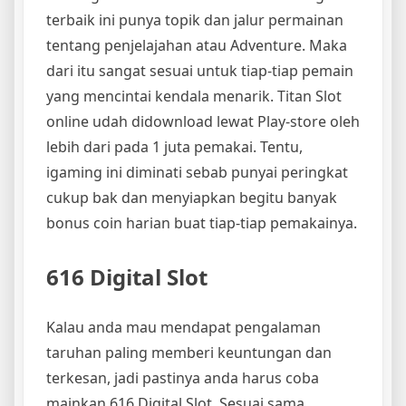
terbaik ini punya topik dan jalur permainan
tentang penjelajahan atau Adventure. Maka
dari itu sangat sesuai untuk tiap-tiap pemain
yang mencintai kendala menarik. Titan Slot
online udah didownload lewat Play-store oleh
lebih dari pada 1 juta pemakai. Tentu,
igaming ini diminati sebab punyai peringkat
cukup bak dan menyiapkan begitu banyak
bonus coin harian buat tiap-tiap pemakainya.
616 Digital Slot
Kalau anda mau mendapat pengalaman
taruhan paling memberi keuntungan dan
terkesan, jadi pastinya anda harus coba
mainkan 616 Digital Slot. Sesuai sama