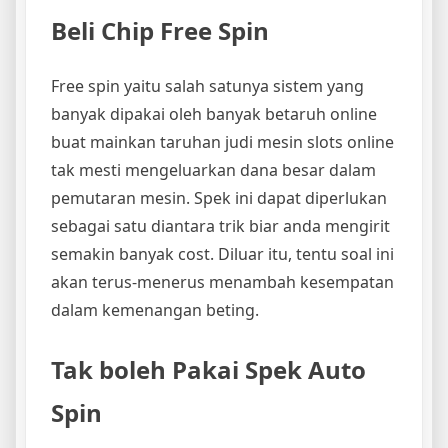
Beli Chip Free Spin
Free spin yaitu salah satunya sistem yang
banyak dipakai oleh banyak betaruh online
buat mainkan taruhan judi mesin slots online
tak mesti mengeluarkan dana besar dalam
pemutaran mesin. Spek ini dapat diperlukan
sebagai satu diantara trik biar anda mengirit
semakin banyak cost. Diluar itu, tentu soal ini
akan terus-menerus menambah kesempatan
dalam kemenangan beting.
Tak boleh Pakai Spek Auto
Spin