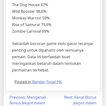
The Dog House 87%
Wild Booster 98,6%
Monkey Warrior 59%
Rise of Samurai 79,6%
Zombie Carnival 69%
Sekianlah bocoran game slots gacor teranyar
penting untuk dipahami oleh semuanya
pemain. Data ini berfaedah buat
meringankan betaruh dalam tentukan
permainan terhebat.
Posted in
Bandar Togel HK
Post
Previous:
Mengenali
Next:
Kenal Bonus
Bonus Jekpot dalam
Jekpot dalam