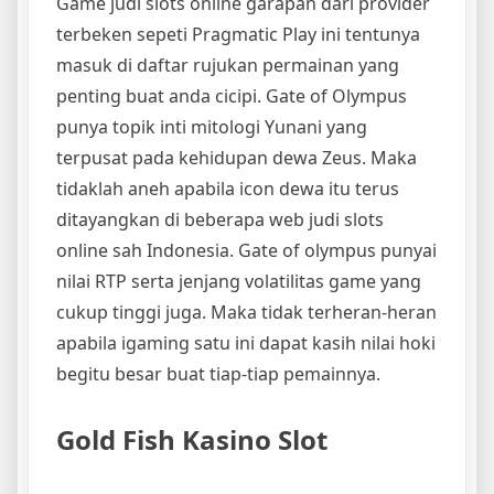
Game judi slots online garapan dari provider
terbeken sepeti Pragmatic Play ini tentunya
masuk di daftar rujukan permainan yang
penting buat anda cicipi. Gate of Olympus
punya topik inti mitologi Yunani yang
terpusat pada kehidupan dewa Zeus. Maka
tidaklah aneh apabila icon dewa itu terus
ditayangkan di beberapa web judi slots
online sah Indonesia. Gate of olympus punyai
nilai RTP serta jenjang volatilitas game yang
cukup tinggi juga. Maka tidak terheran-heran
apabila igaming satu ini dapat kasih nilai hoki
begitu besar buat tiap-tiap pemainnya.
Gold Fish Kasino Slot