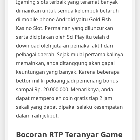
Igaming slots terbaik yang teramat banyak
dimainkan untuk semua kelompok betaruh
di mobile-phone Android yaitu Gold Fish
Kasino Slot. Permainan yang diluncurkan
serta diciptakan oleh Sci Play itu telah di
download oleh juta-an pemakai aktif dari
pelbagai daerah. Sejak mulai pertama kalinya
memainkan, anda ditanggung akan gapai
keuntungan yang banyak. Karena beberapa
bettor miliki peluang jadi pemenang bonus
sampai Rp. 20.000.000. Menariknya, anda
dapat memperoleh coin gratis tiap 2 jam
sekali yang dapat dipakai selaku kesempatan
dalam raih jekpot.
Bocoran RTP Teranyar Game