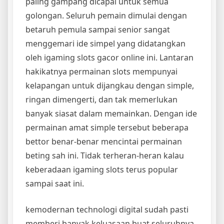
paling gampang dicapai untuk semua
golongan. Seluruh pemain dimulai dengan
betaruh pemula sampai senior sangat
menggemari ide simpel yang didatangkan
oleh igaming slots gacor online ini. Lantaran
hakikatnya permainan slots mempunyai
kelapangan untuk dijangkau dengan simple,
ringan dimengerti, dan tak memerlukan
banyak siasat dalam memainkan. Dengan ide
permainan amat simple tersebut beberapa
bettor benar-benar mencintai permainan
beting sah ini. Tidak terheran-heran kalau
keberadaan igaming slots terus popular
sampai saat ini.
kemodernan technologi digital sudah pasti
memberi banyak keluasaan buat seluruhnya