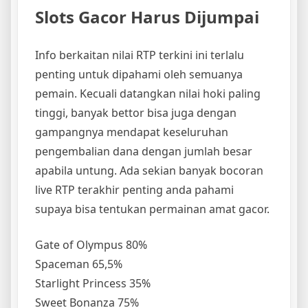
Slots Gacor Harus Dijumpai
Info berkaitan nilai RTP terkini ini terlalu
penting untuk dipahami oleh semuanya
pemain. Kecuali datangkan nilai hoki paling
tinggi, banyak bettor bisa juga dengan
gampangnya mendapat keseluruhan
pengembalian dana dengan jumlah besar
apabila untung. Ada sekian banyak bocoran
live RTP terakhir penting anda pahami
supaya bisa tentukan permainan amat gacor.
Gate of Olympus 80%
Spaceman 65,5%
Starlight Princess 35%
Sweet Bonanza 75%