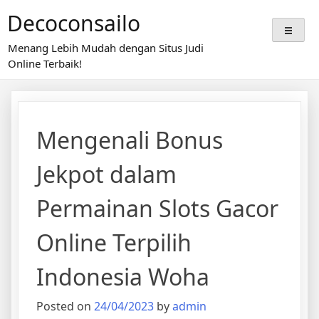
Skip
Decoconsailo
to
content
Menang Lebih Mudah dengan Situs Judi
Online Terbaik!
Mengenali Bonus
Jekpot dalam
Permainan Slots Gacor
Online Terpilih
Indonesia Woha
Posted on
24/04/2023
by
admin