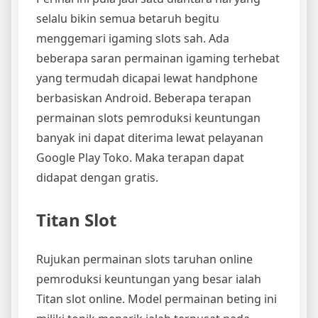
selalu bikin semua betaruh begitu
menggemari igaming slots sah. Ada
beberapa saran permainan igaming terhebat
yang termudah dicapai lewat handphone
berbasiskan Android. Beberapa terapan
permainan slots pemroduksi keuntungan
banyak ini dapat diterima lewat pelayanan
Google Play Toko. Maka terapan dapat
didapat dengan gratis.
Titan Slot
Rujukan permainan slots taruhan online
pemroduksi keuntungan yang besar ialah
Titan slot online. Model permainan beting ini