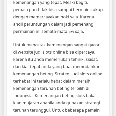
kemenangan yang tepat. Meski begitu,
pemain pun tidak bisa sampai bermain cukup
dengan memercayakan hoki saja. Karena
andil peruntungan dalam jadi pemenang
permainan ini semata-mata 5% saja.
Untuk mencetak kemenangan sangat gacor
di website judi slots online bisa dipercaya,
karena itu anda memerlukan tehnik, siasat,
dan kiat tepat anda yang buat memudahkan
kemenangan beting. Strategi judi slots online
terhebat ini terlalu hebat dalam meraih
kemenangan taruhan beting terpilih di
Indonesia. Kemenangan beting slots bakal
kian mujarab apabila anda gunakan strategi
taruhan terunggul. Untuk beberapa pemain