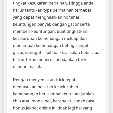
tingkat kesukaran berlainan. Hingga anda
harus tentukan type permainan terhebat
yang dapat menghasilkan nominal
keuntungan banyak dengan gacor serta
memberi keuntungan. Buat tingkatkan
keseluruhan kemenangan meluap dan
menambah kemenangan beting sangat
gacor, sungguh lebih baiknya kalau beberapa
bettor terus-menerus persiapkan trick
dengan masak.
Dengan menyediakan trick tepat,
memastikan besaran keseluruhan
kemenangan bet, sampai tentukan jumlah
chip atau modal bet, karena itu sudah pasti
bonus jekpot online ini tidak lagi hal yang