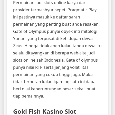
Permainan judi slots online karya dari
provider termashyur sepeti Pragmatic Play
ini pastinya masuk ke daftar saran
permainan yang penting buat anda rasakan.
Gate of Olympus punyai obyek inti mitologi
Yunani yang terpusat di kehidupan dewa
Zeus. Hingga tidak aneh kalau tanda dewa itu
selalu ditayangkan di berapa web-site judi
slots online sah Indonesia. Gate of olympus
punya nilai RTP serta jenjang volatilitas
permainan yang cukup tinggi juga. Maka
tidak terheran kalau igaming satu ini dapat
beri nilai keberuntungan besar sekali buat
tiap pemainnya.
Gold Fish Kasino Slot