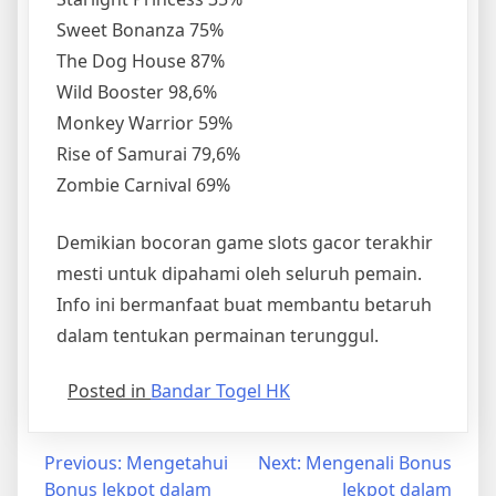
Sweet Bonanza 75%
The Dog House 87%
Wild Booster 98,6%
Monkey Warrior 59%
Rise of Samurai 79,6%
Zombie Carnival 69%
Demikian bocoran game slots gacor terakhir
mesti untuk dipahami oleh seluruh pemain.
Info ini bermanfaat buat membantu betaruh
dalam tentukan permainan terunggul.
Posted in
Bandar Togel HK
Post
Previous:
Mengetahui
Next:
Mengenali Bonus
Bonus Jekpot dalam
Jekpot dalam