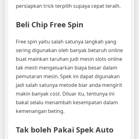
persiapkan trick terpilih supaya cepat teraih.
Beli Chip Free Spin
Free spin yaitu salah satunya langkah yang
sering digunakan oleh banyak betaruh online
buat mainkan taruhan judi mesin slots online
tak mesti mengeluarkan biaya besar dalam
pemutaran mesin. Spek ini dapat digunakan
jadi salah satunya metode biar anda mengirit
makin banyak cost. Diluar itu, tentunya ini
bakal selalu menambah kesempatan dalam
kemenangan beting.
Tak boleh Pakai Spek Auto