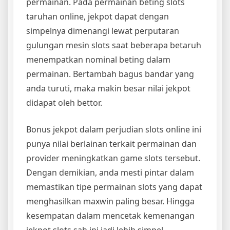
permainan. Pada permainan beting slots
taruhan online, jekpot dapat dengan
simpelnya dimenangi lewat perputaran
gulungan mesin slots saat beberapa betaruh
menempatkan nominal beting dalam
permainan. Bertambah bagus bandar yang
anda turuti, maka makin besar nilai jekpot
didapat oleh bettor.
Bonus jekpot dalam perjudian slots online ini
punya nilai berlainan terkait permainan dan
provider meningkatkan game slots tersebut.
Dengan demikian, anda mesti pintar dalam
memastikan tipe permainan slots yang dapat
menghasilkan maxwin paling besar. Hingga
kesempatan dalam mencetak kemenangan