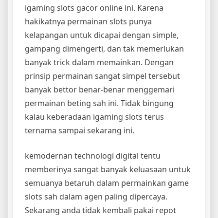
igaming slots gacor online ini. Karena
hakikatnya permainan slots punya
kelapangan untuk dicapai dengan simple,
gampang dimengerti, dan tak memerlukan
banyak trick dalam memainkan. Dengan
prinsip permainan sangat simpel tersebut
banyak bettor benar-benar menggemari
permainan beting sah ini. Tidak bingung
kalau keberadaan igaming slots terus
ternama sampai sekarang ini.
kemodernan technologi digital tentu
memberinya sangat banyak keluasaan untuk
semuanya betaruh dalam permainkan game
slots sah dalam agen paling dipercaya.
Sekarang anda tidak kembali pakai repot