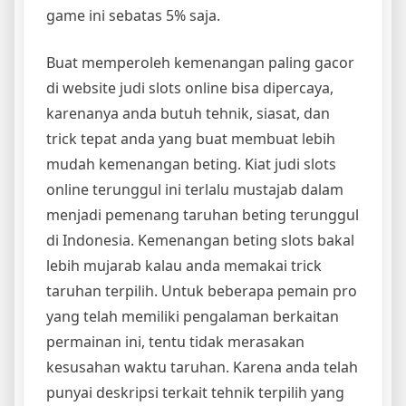
game ini sebatas 5% saja.
Buat memperoleh kemenangan paling gacor
di website judi slots online bisa dipercaya,
karenanya anda butuh tehnik, siasat, dan
trick tepat anda yang buat membuat lebih
mudah kemenangan beting. Kiat judi slots
online terunggul ini terlalu mustajab dalam
menjadi pemenang taruhan beting terunggul
di Indonesia. Kemenangan beting slots bakal
lebih mujarab kalau anda memakai trick
taruhan terpilih. Untuk beberapa pemain pro
yang telah memiliki pengalaman berkaitan
permainan ini, tentu tidak merasakan
kesusahan waktu taruhan. Karena anda telah
punyai deskripsi terkait tehnik terpilih yang