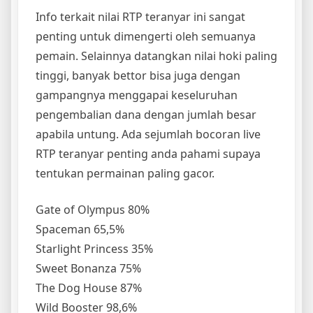
Info terkait nilai RTP teranyar ini sangat
penting untuk dimengerti oleh semuanya
pemain. Selainnya datangkan nilai hoki paling
tinggi, banyak bettor bisa juga dengan
gampangnya menggapai keseluruhan
pengembalian dana dengan jumlah besar
apabila untung. Ada sejumlah bocoran live
RTP teranyar penting anda pahami supaya
tentukan permainan paling gacor.
Gate of Olympus 80%
Spaceman 65,5%
Starlight Princess 35%
Sweet Bonanza 75%
The Dog House 87%
Wild Booster 98,6%