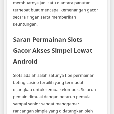
membuatnya jadi satu diantara panutan
terhebat buat mencapai kemenangan gacor
secara ringan serta memberikan
keuntungan.
Saran Permainan Slots
Gacor Akses Simpel Lewat
Android
Slots adalah salah satunya tipe permainan
beting casino terpilih yang termudah
dijangkau untuk semua kelompok. Seluruh
pemain dimulai dengan betaruh pemula
sampai senior sangat menggemari
rancangan simple yang didatangkan oleh