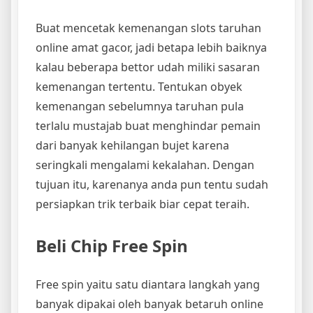
Buat mencetak kemenangan slots taruhan
online amat gacor, jadi betapa lebih baiknya
kalau beberapa bettor udah miliki sasaran
kemenangan tertentu. Tentukan obyek
kemenangan sebelumnya taruhan pula
terlalu mustajab buat menghindar pemain
dari banyak kehilangan bujet karena
seringkali mengalami kekalahan. Dengan
tujuan itu, karenanya anda pun tentu sudah
persiapkan trik terbaik biar cepat teraih.
Beli Chip Free Spin
Free spin yaitu satu diantara langkah yang
banyak dipakai oleh banyak betaruh online