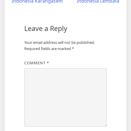
Indonesia Karangasem
Indonesia Lembata
Leave a Reply
Your email address will not be published.
Required fields are marked
*
COMMENT
*