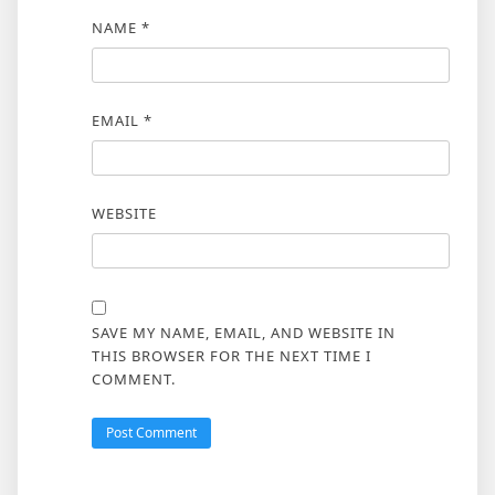
NAME
*
EMAIL
*
WEBSITE
SAVE MY NAME, EMAIL, AND WEBSITE IN
THIS BROWSER FOR THE NEXT TIME I
COMMENT.