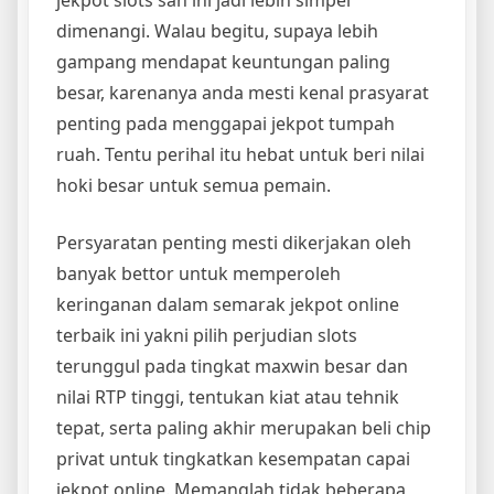
jekpot slots sah ini jadi lebih simpel
dimenangi. Walau begitu, supaya lebih
gampang mendapat keuntungan paling
besar, karenanya anda mesti kenal prasyarat
penting pada menggapai jekpot tumpah
ruah. Tentu perihal itu hebat untuk beri nilai
hoki besar untuk semua pemain.
Persyaratan penting mesti dikerjakan oleh
banyak bettor untuk memperoleh
keringanan dalam semarak jekpot online
terbaik ini yakni pilih perjudian slots
terunggul pada tingkat maxwin besar dan
nilai RTP tinggi, tentukan kiat atau tehnik
tepat, serta paling akhir merupakan beli chip
privat untuk tingkatkan kesempatan capai
jekpot online. Memanglah tidak beberapa