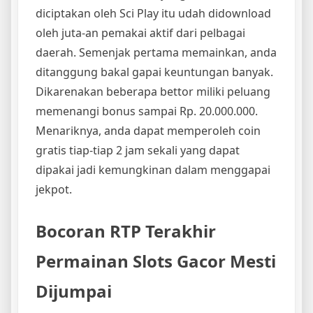
diciptakan oleh Sci Play itu udah didownload
oleh juta-an pemakai aktif dari pelbagai
daerah. Semenjak pertama memainkan, anda
ditanggung bakal gapai keuntungan banyak.
Dikarenakan beberapa bettor miliki peluang
memenangi bonus sampai Rp. 20.000.000.
Menariknya, anda dapat memperoleh coin
gratis tiap-tiap 2 jam sekali yang dapat
dipakai jadi kemungkinan dalam menggapai
jekpot.
Bocoran RTP Terakhir
Permainan Slots Gacor Mesti
Dijumpai