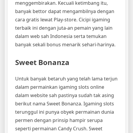
menggembirakan. Kecuali ketimbang itu,
banyak bettor dapat mengambilnya dengan
cara gratis lewat Play-store. Cicipi igaming
terbaik ini dengan juta-an pemain yang lain
dalam web sah Indonesia serta temukan
banyak sekali bonus menarik sehari-harinya.
Sweet Bonanza
Untuk banyak betaruh yang telah lama terjun
dalam permainkan igaming slots online
dalam website sah pastinya sudah tak asing
berikut nama Sweet Bonanza. Igaming slots
terunggul ini punya obyek permainan dunia
permen dengan prinsip hampir serupa
seperti permainan Candy Crush. Sweet