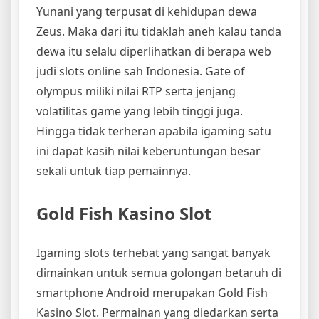
Yunani yang terpusat di kehidupan dewa
Zeus. Maka dari itu tidaklah aneh kalau tanda
dewa itu selalu diperlihatkan di berapa web
judi slots online sah Indonesia. Gate of
olympus miliki nilai RTP serta jenjang
volatilitas game yang lebih tinggi juga.
Hingga tidak terheran apabila igaming satu
ini dapat kasih nilai keberuntungan besar
sekali untuk tiap pemainnya.
Gold Fish Kasino Slot
Igaming slots terhebat yang sangat banyak
dimainkan untuk semua golongan betaruh di
smartphone Android merupakan Gold Fish
Kasino Slot. Permainan yang diedarkan serta