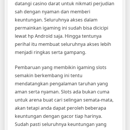
datangi casino darat untuk nikmati perjudian
sah dengan nyaman dan memberi
keuntungan. Seluruhnya akses dalam
permainkan igaming ini sudah bisa dicicipi
lewat hp Android saja. Hingga tentunya
perihal itu membuat seluruhnya akses lebih
menjadi ringkas serta gampang.
Pembaruan yang membikin igaming slots
semakin berkembang ini tentu
mendatangkan pengalaman taruhan yang
aman serta nyaman. Slots ada bukan cuma
untuk arena buat cari selingan semata-mata,
akan tetapi anda dapat peroleh beberapa
keuntungan dengan gacor tiap harinya.
Sudah pasti seluruhnya keuntungan yang