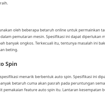
raih.
igunakan oleh beberapa betaruh online untuk permainkan ta
 dalam pemutaran mesin. Spesifikasi ini dapat diperlukan 
h banyak ongkos. Terkecuali itu, tentunya masalah ini bak
n beting.
to Spin
pesifikasi menarik berbentuk auto spin. Spesifikasi ini dip
u banyak betaruh cuma akan pasrah pada peruntungan sema
lit pemakaian feature auto spin itu. Lantaran kesempatan