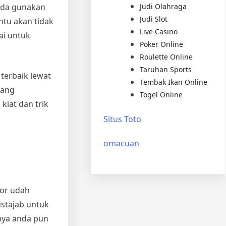
Judi Olahraga
anda gunakan
Judi Slot
ntu akan tidak
Live Casino
ai untuk
Poker Online
Roulette Online
Taruhan Sports
terbaik lewat
Tembak Ikan Online
nang
Togel Online
kiat dan trik
Situs Toto
omacuan
tor udah
stajab untuk
nya anda pun