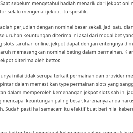
 Saat sebelum mengetahui hadiah menarik dari jekpot onli
or selalu mengenali jekpot itu spesifik.
diah perjudian dengan nominal besar sekali. Jadi satu dia
luruhan keuntungan diterima ini asal dari modal bet yan
 slots taruhan online, jekpot dapat dengan entengnya di
etaruh memasangkan nominal beting dalam permainan. Kia
ekpot diterima oleh bettor.
punyai nilai tidak serupa terkait permainan dan provider
 pintar dalam memastikan type permainan slots yang sang
an dalam memperoleh kemenangan jekpot slots sah ini jad
ng mencapai keuntungan paling besar, karenanya anda har
. Sudah pasti hal semacam itu efektif buat beri nilai keb
rapa bettor buat mendapat kelapangan dalam semarak jekp