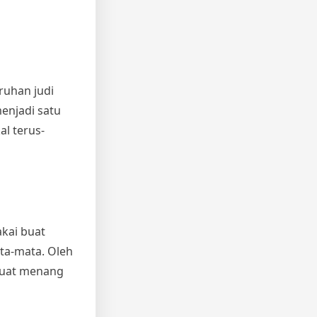
ruhan judi
menjadi satu
al terus-
akai buat
ta-mata. Oleh
 buat menang