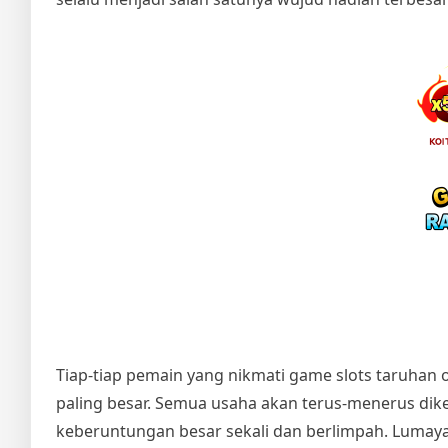
Tiap-tiap pemain yang nikmati game slots taruhan
paling besar. Semua usaha akan terus-menerus di
keberuntungan besar sekali dan berlimpah. Lumay