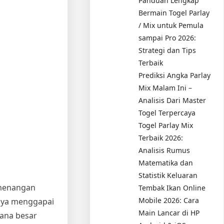
Panduan Lengkap
Bermain Togel Parlay
/ Mix untuk Pemula
sampai Pro 2026:
Strategi dan Tips
Terbaik
Prediksi Angka Parlay
Mix Malam Ini –
Analisis Dari Master
Togel Terpercaya
Togel Parlay Mix
Terbaik 2026:
Analisis Rumus
Matematika dan
Statistik Keluaran
emenangan
Tembak Ikan Online
Mobile 2026: Cara
lnya menggapai
Main Lancar di HP
ana besar