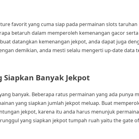
ature favorit yang cuma siap pada permainan slots taruhan o
erapa betaruh dalam memperoleh kemenangan gacor serta 
 buat datangkan kemenangan jekpot, anda dapat juga den
engan demikian, anda mesti selalu mengerti up-date data t
 Siapkan Banyak Jekpot
n yang banyak. Beberapa ratus permainan yang ada punya 
ainan yang siapkan jumlah jekpot meluap. Buat memperol
ntungan jekpot, karena itu anda harus menunjuk permaina
terunggul yang siapkan jekpot tumpah ruah yaitu the gate 