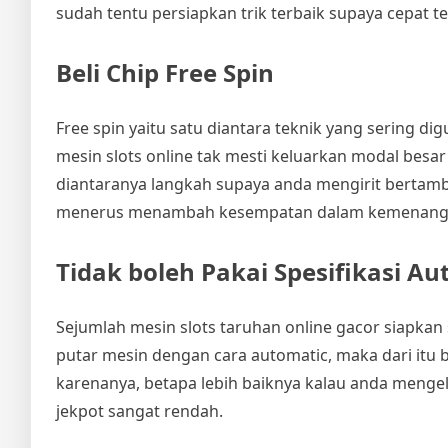
sudah tentu persiapkan trik terbaik supaya cepat te
Beli Chip Free Spin
Free spin yaitu satu diantara teknik yang sering d
mesin slots online tak mesti keluarkan modal besar
diantaranya langkah supaya anda mengirit bertamba
menerus menambah kesempatan dalam kemenanga
Tidak boleh Pakai Spesifikasi Au
Sejumlah mesin slots taruhan online gacor siapkan s
putar mesin dengan cara automatic, maka dari it
karenanya, betapa lebih baiknya kalau anda menge
jekpot sangat rendah.