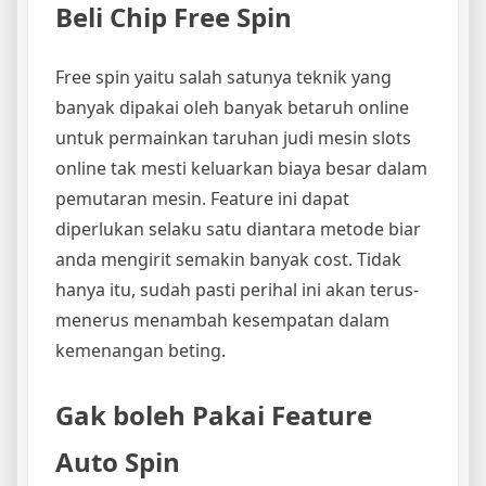
Beli Chip Free Spin
Free spin yaitu salah satunya teknik yang
banyak dipakai oleh banyak betaruh online
untuk permainkan taruhan judi mesin slots
online tak mesti keluarkan biaya besar dalam
pemutaran mesin. Feature ini dapat
diperlukan selaku satu diantara metode biar
anda mengirit semakin banyak cost. Tidak
hanya itu, sudah pasti perihal ini akan terus-
menerus menambah kesempatan dalam
kemenangan beting.
Gak boleh Pakai Feature
Auto Spin