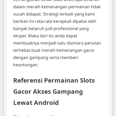
dalam meraih kemenangan permainan tidak
susah didapat. Strategi terbaik yang kami
berikan ini rata-rata kerapkali dipakai oleh
banyak betaruh judi professional yang
eksper. Maka dari itu anda dapat
membuatnya menjadi satu diantara panutan
terhebat buat meraih kemenangan gacor
dengan gampang serta memberi
keuntungan.
Referensi Permainan Slots
Gacor Akses Gampang
Lewat Android