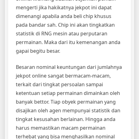
mengerti jika hakikatnya jekpot ini dapat
dimenangi apabila anda beli chip khusus
pada bandar sah. Chip ini akan tingkatkan
statistik di RNG mesin atau perputaran
permainan. Maka dari itu kemenangan anda
gapai begitu besar.
Besaran nominal keuntungan dari jumlahnya
jekpot online sangat bermacam-macam,
terkait dari tingkat persoalan sampai
ketentuan setiap permainan dimainkan oleh
banyak bettor. Tiap obyek permainan yang
disajikan oleh agen mempunyai statistik dan
tingkat kesusahan berlainan. Hingga anda
harus memastikan macam permainan
terhebat yang bisa menghasilkan nominal