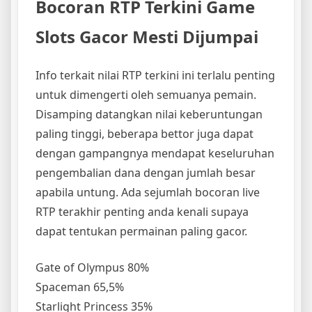
Bocoran RTP Terkini Game
Slots Gacor Mesti Dijumpai
Info terkait nilai RTP terkini ini terlalu penting
untuk dimengerti oleh semuanya pemain.
Disamping datangkan nilai keberuntungan
paling tinggi, beberapa bettor juga dapat
dengan gampangnya mendapat keseluruhan
pengembalian dana dengan jumlah besar
apabila untung. Ada sejumlah bocoran live
RTP terakhir penting anda kenali supaya
dapat tentukan permainan paling gacor.
Gate of Olympus 80%
Spaceman 65,5%
Starlight Princess 35%