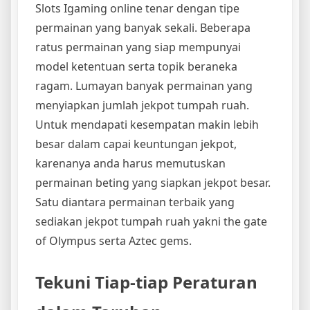
Slots Igaming online tenar dengan tipe
permainan yang banyak sekali. Beberapa
ratus permainan yang siap mempunyai
model ketentuan serta topik beraneka
ragam. Lumayan banyak permainan yang
menyiapkan jumlah jekpot tumpah ruah.
Untuk mendapati kesempatan makin lebih
besar dalam capai keuntungan jekpot,
karenanya anda harus memutuskan
permainan beting yang siapkan jekpot besar.
Satu diantara permainan terbaik yang
sediakan jekpot tumpah ruah yakni the gate
of Olympus serta Aztec gems.
Tekuni Tiap-tiap Peraturan