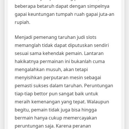
beberapa betaruh dapat dengan simpelnya
gapai keuntungan tumpah ruah gapai juta-an
rupiah.
Menjadi pemenang taruhan judi slots
memanglah tidak dapat diputuskan sendiri
sesuai sama kehendak pemain. Lantaran
hakikatnya permainan ini bukanlah cuma
mengalahkan musuh, akan tetapi
menyisihkan perputaran mesin sebagai
pemasti sukses dalam taruhan. Peruntungan
tiap-tiap bettor pun sangat baik untuk
meraih kemenangan yang tepat. Walaupun
begitu, pemain tidak juga bisa hingga
bermain hanya cukup memercayakan
peruntungan saja. Karena peranan