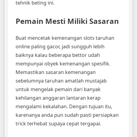
tehnik beting ini.
Pemain Mesti Miliki Sasaran
Buat mencetak kemenangan slots taruhan
online paling gacor, jadi sungguh lebih
baiknya kalau beberapa bettor udah
mempunyai obyek kemenangan spesifik.
Memastikan sasaran kemenangan
sebelumnya taruhan amatlah mustajab
untuk mengelak pemain dari banyak
kehilangan anggaran lantaran kerap
mengalami kekalahan. Dengan tujuan itu,
karenanya anda pun sudah pasti persiapkan
trick terhebat supaya cepat tergapai.