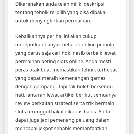
Dikarenakan anda telah miliki deskripsi
tentang tehnik terpilih yang bisa dipakai
untuk menyingkirkan permainan.
Kebalikannya perihal ini akan cukup
merepotkan banyak betaruh online pemula
yang barus saja cari hoki nasib terbaik lewat
permainan beting slots online. Anda mesti
peras otak buat memastikan tehnik terhebat
yang dapat meraih kemenangan games
dengan gampang. Tapi tak boleh bersendu
hati, lantaran lewat artikel berikut semuanya
review berkaitan strategi serta trik bermain
slots terunggul bakal dikupas habis. Anda
dapat juga jadi pemenang peluang dalam
mencapai jekpot sehabis memanfaatkan