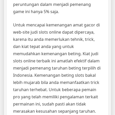
peruntungan dalam menjadi pemenang
game ini hanya 5% saja.
Untuk mencapai kemenangan amat gacor di
web-site judi slots online dapat dipercaya,
karena itu anda memerlukan tehnik, trick,
dan kiat tepat anda yang untuk
memudahkan kemenangan beting. Kiat judi
slots online terbaik ini amatlah efektif dalam
menjadi pemenang taruhan beting terpilih di
Indonesia. Kemenangan beting slots bakal
lebih mujarab bila anda memanfaatkan trick
taruhan terhebat. Untuk beberapa pemain
pro yang telah memiliki pengalaman terkait
permainan ini, sudah pasti akan tidak
merasakan kesusahan sepanjang taruhan.