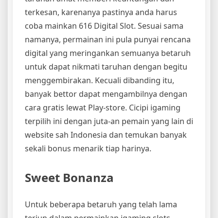
terkesan, karenanya pastinya anda harus
coba mainkan 616 Digital Slot. Sesuai sama
namanya, permainan ini pula punyai rencana
digital yang meringankan semuanya betaruh
untuk dapat nikmati taruhan dengan begitu
menggembirakan. Kecuali dibanding itu,
banyak bettor dapat mengambilnya dengan
cara gratis lewat Play-store. Cicipi igaming
terpilih ini dengan juta-an pemain yang lain di
website sah Indonesia dan temukan banyak
sekali bonus menarik tiap harinya.
Sweet Bonanza
Untuk beberapa betaruh yang telah lama
terjun dalam permainkan igaming slots