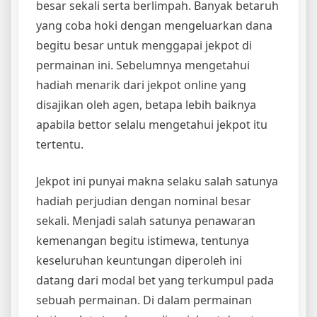
besar sekali serta berlimpah. Banyak betaruh
yang coba hoki dengan mengeluarkan dana
begitu besar untuk menggapai jekpot di
permainan ini. Sebelumnya mengetahui
hadiah menarik dari jekpot online yang
disajikan oleh agen, betapa lebih baiknya
apabila bettor selalu mengetahui jekpot itu
tertentu.
Jekpot ini punyai makna selaku salah satunya
hadiah perjudian dengan nominal besar
sekali. Menjadi salah satunya penawaran
kemenangan begitu istimewa, tentunya
keseluruhan keuntungan diperoleh ini
datang dari modal bet yang terkumpul pada
sebuah permainan. Di dalam permainan