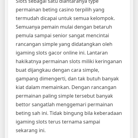
Slots sebagai satu diantaranya type
permainan beting casino terpilih yang
termudah dicapai untuk semua kelompok.
Semuanya pemain mulai dengan betaruh
pemula sampai senior sangat mencintai
rancangan simple yang didatangkan oleh
igaming slots gacor online ini. Lantaran
hakikatnya permainan slots miliki keringanan
buat dijangkau dengan cara simple,
gampang dimengerti, dan tak butuh banyak
kiat dalam memainkan. Dengan rancangan
permainan paling simple tersebut banyak
bettor sangatlah menggemari permainan
beting sah ini. Tidak bingung bila keberadaan
igaming slots terus ternama sampai
sekarang ini.