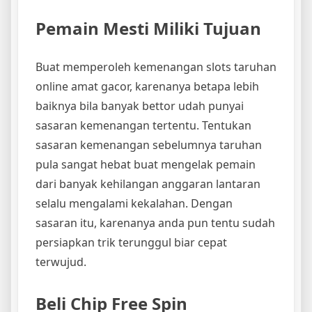
Pemain Mesti Miliki Tujuan
Buat memperoleh kemenangan slots taruhan
online amat gacor, karenanya betapa lebih
baiknya bila banyak bettor udah punyai
sasaran kemenangan tertentu. Tentukan
sasaran kemenangan sebelumnya taruhan
pula sangat hebat buat mengelak pemain
dari banyak kehilangan anggaran lantaran
selalu mengalami kekalahan. Dengan
sasaran itu, karenanya anda pun tentu sudah
persiapkan trik terunggul biar cepat
terwujud.
Beli Chip Free Spin