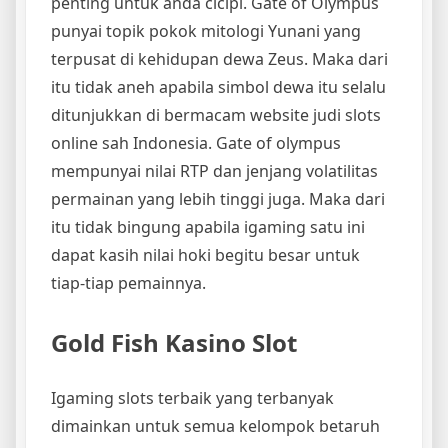
penting untuk anda cicipi. Gate of Olympus
punyai topik pokok mitologi Yunani yang
terpusat di kehidupan dewa Zeus. Maka dari
itu tidak aneh apabila simbol dewa itu selalu
ditunjukkan di bermacam website judi slots
online sah Indonesia. Gate of olympus
mempunyai nilai RTP dan jenjang volatilitas
permainan yang lebih tinggi juga. Maka dari
itu tidak bingung apabila igaming satu ini
dapat kasih nilai hoki begitu besar untuk
tiap-tiap pemainnya.
Gold Fish Kasino Slot
Igaming slots terbaik yang terbanyak
dimainkan untuk semua kelompok betaruh