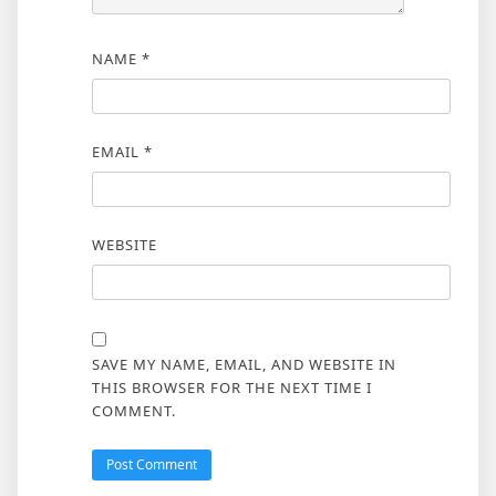
NAME
*
EMAIL
*
WEBSITE
SAVE MY NAME, EMAIL, AND WEBSITE IN
THIS BROWSER FOR THE NEXT TIME I
COMMENT.