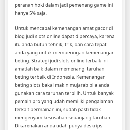
peranan hoki dalam jadi pemenang game ini
hanya 5% saja.
Untuk mencapai kemenangan amat gacor di
blog judi slots online dapat dipercaya, karena
itu anda butuh tehnik, trik, dan cara tepat
anda yang untuk memperingan kemenangan
beting. Strategi judi slots online terbaik ini
amatlah baik dalam memenangi taruhan
beting terbaik di Indonesia. Kemenangan
beting slots bakal makin mujarab bila anda
gunakan cara taruhan terpilih. Untuk banyak
pemain pro yang udah memiliki pengalaman
terkait permainan ini, sudah pasti tidak
mengenyam kesusahan sepanjang taruhan.
Dikarenakan anda udah punya deskripsi