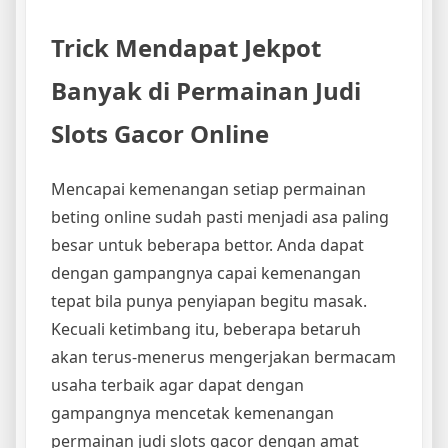
Trick Mendapat Jekpot
Banyak di Permainan Judi
Slots Gacor Online
Mencapai kemenangan setiap permainan
beting online sudah pasti menjadi asa paling
besar untuk beberapa bettor. Anda dapat
dengan gampangnya capai kemenangan
tepat bila punya penyiapan begitu masak.
Kecuali ketimbang itu, beberapa betaruh
akan terus-menerus mengerjakan bermacam
usaha terbaik agar dapat dengan
gampangnya mencetak kemenangan
permainan judi slots gacor dengan amat