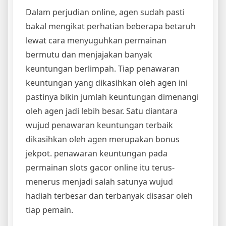
Dalam perjudian online, agen sudah pasti
bakal mengikat perhatian beberapa betaruh
lewat cara menyuguhkan permainan
bermutu dan menjajakan banyak
keuntungan berlimpah. Tiap penawaran
keuntungan yang dikasihkan oleh agen ini
pastinya bikin jumlah keuntungan dimenangi
oleh agen jadi lebih besar. Satu diantara
wujud penawaran keuntungan terbaik
dikasihkan oleh agen merupakan bonus
jekpot. penawaran keuntungan pada
permainan slots gacor online itu terus-
menerus menjadi salah satunya wujud
hadiah terbesar dan terbanyak disasar oleh
tiap pemain.