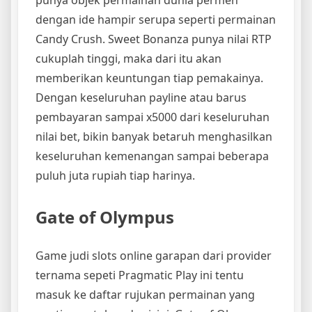
dengan ide hampir serupa seperti permainan
Candy Crush. Sweet Bonanza punya nilai RTP
cukuplah tinggi, maka dari itu akan
memberikan keuntungan tiap pemakainya.
Dengan keseluruhan payline atau barus
pembayaran sampai x5000 dari keseluruhan
nilai bet, bikin banyak betaruh menghasilkan
keseluruhan kemenangan sampai beberapa
puluh juta rupiah tiap harinya.
Gate of Olympus
Game judi slots online garapan dari provider
ternama sepeti Pragmatic Play ini tentu
masuk ke daftar rujukan permainan yang