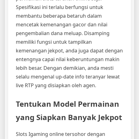
Spesifikasi ini terlalu berfungsi untuk
membantu beberapa betaruh dalam
mencetak kemenangan gacor dan nilai
pengembalian dana meluap. Disamping
memiliki fungsi untuk tampilkan
kemenangan jekpot, anda juga dapat dengan
entengnya capai nilai keberuntungan makin
lebih besar. Dengan demikian, anda mesti
selalu mengenal up-date info teranyar lewat
live RTP yang disiapkan oleh agen.
Tentukan Model Permainan
yang Siapkan Banyak Jekpot
Slots Igaming online tersohor dengan