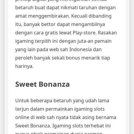
betaruh buat dapat nikmati taruhan dengan
amat menggembirakan. Kecuali dibanding
itu, banyak bettor dapat mengambilnya
dengan cara gratis lewat Play-store. Rasakan
igaming terpilih ini dengan juta-an pemain
yang lain pada web sah Indonesia dan
peroleh banyak sekali bonus menarik tiap
harinya.
Sweet Bonanza
Untuk beberapa betaruh yang udah lama
terjun dalam permainkan igaming slots
online di web sah nyata tidak asing bernama
Sweet Bonanza. Igaming slots terhebat ini
punya objek permainan dunia permen