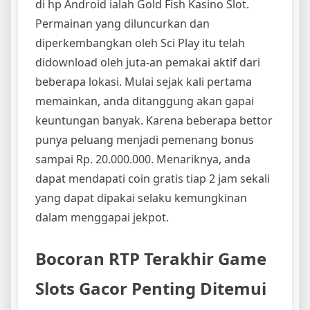
di hp Android ialah Gold Fish Kasino Slot.
Permainan yang diluncurkan dan
diperkembangkan oleh Sci Play itu telah
didownload oleh juta-an pemakai aktif dari
beberapa lokasi. Mulai sejak kali pertama
memainkan, anda ditanggung akan gapai
keuntungan banyak. Karena beberapa bettor
punya peluang menjadi pemenang bonus
sampai Rp. 20.000.000. Menariknya, anda
dapat mendapati coin gratis tiap 2 jam sekali
yang dapat dipakai selaku kemungkinan
dalam menggapai jekpot.
Bocoran RTP Terakhir Game
Slots Gacor Penting Ditemui