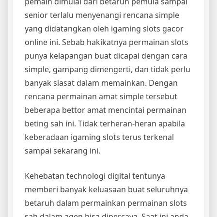
pemain dimulai dari betaruh pemula sampai
senior terlalu menyenangi rencana simple
yang didatangkan oleh igaming slots gacor
online ini. Sebab hakikatnya permainan slots
punya kelapangan buat dicapai dengan cara
simple, gampang dimengerti, dan tidak perlu
banyak siasat dalam memainkan. Dengan
rencana permainan amat simple tersebut
beberapa bettor amat mencintai permainan
beting sah ini. Tidak terheran-heran apabila
keberadaan igaming slots terus terkenal
sampai sekarang ini.
Kehebatan technologi digital tentunya
memberi banyak keluasaan buat seluruhnya
betaruh dalam permainkan permainan slots
sah dalam agen bisa dipercaya. Saat ini anda