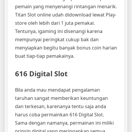
pemain yang menyenangi rintangan menarik.
Titan Slot online udah didownload lewat Play-
store oleh lebih dari 1 juta pemakai.
Tentunya, igaming ini disenangi karena
mempunyai peringkat cukup bak dan
menyiapkan begitu banyak bonus coin harian
buat tiap-tiap pemakainya.
616 Digital Slot
Bila anda mau mendapat pengalaman
taruhan sangat memberikan keuntungan
dan terkesan, karenanya tentu saja anda
harus coba permainkan 616 Digital Slot.
Sama dengan namanya, permainan ini miliki
prinsip digital yang meringankan semua