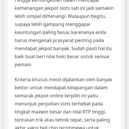
Hingga kemungkinan dalam mencapai
kemenangan jekpot slots sah ini jadi semakin
lebih simpel dimenangi. Walaupun begitu,
supaya lebih gampang menggapai
keuntungan paling besar, karenanya anda
harus mengenali prasyarat penting pada
mendapat jekpot banyak. Sudah pasti hal itu
baik buat beri nilai hoki besar untuk semua
pemain.
Kriteria khusus mesti dijalankan oleh banyak
bettor untuk mendapat kelapangan dalam
semarak jekpot online terpilih ini yaitu
menunjuk perjudian slots terhebat pada
tingkat maxwin besar dan nilai RTP tinggi,
tentukan trik atau tehnik tepat, serta paling
akhir yakni beli chip teristimewa untuk