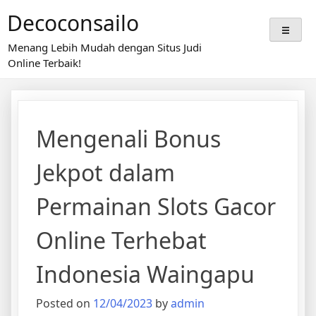
Skip
Decoconsailo
to
content
Menang Lebih Mudah dengan Situs Judi
Online Terbaik!
Mengenali Bonus
Jekpot dalam
Permainan Slots Gacor
Online Terhebat
Indonesia Waingapu
Posted on
12/04/2023
by
admin