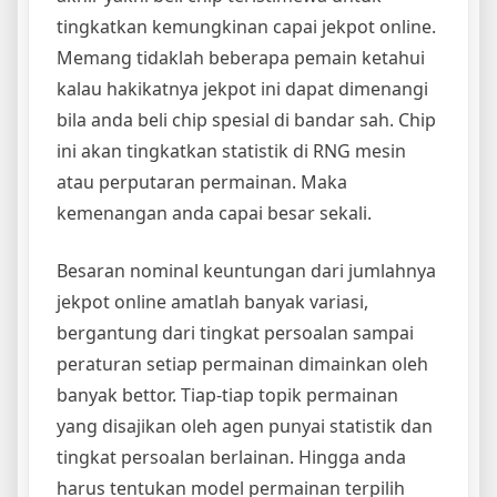
tingkatkan kemungkinan capai jekpot online.
Memang tidaklah beberapa pemain ketahui
kalau hakikatnya jekpot ini dapat dimenangi
bila anda beli chip spesial di bandar sah. Chip
ini akan tingkatkan statistik di RNG mesin
atau perputaran permainan. Maka
kemenangan anda capai besar sekali.
Besaran nominal keuntungan dari jumlahnya
jekpot online amatlah banyak variasi,
bergantung dari tingkat persoalan sampai
peraturan setiap permainan dimainkan oleh
banyak bettor. Tiap-tiap topik permainan
yang disajikan oleh agen punyai statistik dan
tingkat persoalan berlainan. Hingga anda
harus tentukan model permainan terpilih