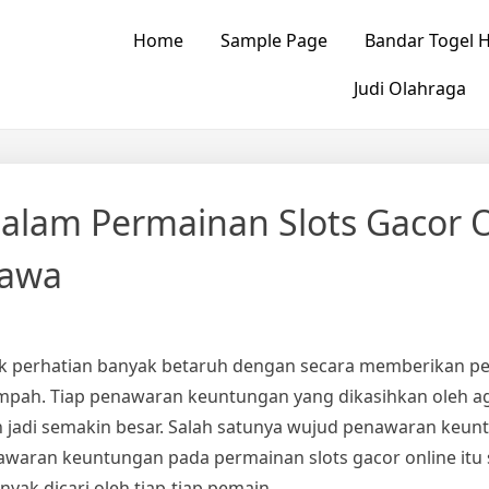
Home
Sample Page
Bandar Togel 
Judi Olahraga
alam Permainan Slots Gacor 
bawa
rik perhatian banyak betaruh dengan secara memberikan p
pah. Tiap penawaran keuntungan yang dikasihkan oleh ag
n jadi semakin besar. Salah satunya wujud penawaran keu
nawaran keuntungan pada permainan slots gacor online itu 
yak dicari oleh tiap-tiap pemain.