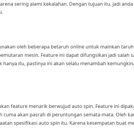
rena sering alami kekalahan. Dengan tujuan itu, jadi anda
i.
igunakan oleh beberapa betaruh online untuk mainkan taruh
pemutaran mesin. Feature ini dapat difungsikan jadi salah s
k hanya itu, pastinya ini akan selalu menambah kemungki
kan feature menarik berwujud auto spin. Feature ini dipak
h cuma akan pasrah di peruntungan semata-mata. Oleh kar
atan spesifikasi auto spin itu. Karena kesempatan buat m