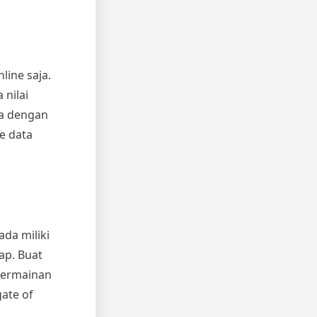
line saja.
nilai
la dengan
e data
da miliki
ap. Buat
permainan
gate of