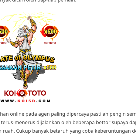
uhan online pada agen paling dipercaya pastilah pengin se
 terus-menerus dijalankan oleh beberapa bettor supaya d
ah ruah. Cukup banyak betaruh yang coba keberuntungan 