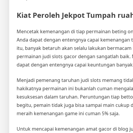
Kiat Peroleh Jekpot Tumpah ruah
Mencetak kemenangan di tiap permainan beting onli
Anda dapat dengan entengnya capai kemenangan t
itu, banyak betaruh akan selalu lakukan bermaca
permainan judi slots gacor dengan sangatlah baik
dapat dengan entengnya capai keuntungan banyak 
Menjadi pemenang taruhan judi slots memang tida
hakikatnya permainan ini bukanlah cuman mengal
kesuksesan dalam taruhan. Peruntungan tiap bett
begitu, pemain tidak juga bisa sampai main cuku
meraih kemenangan game ini cuman 5% saja.
Untuk mencapai kemenangan amat gacor di blog judi s