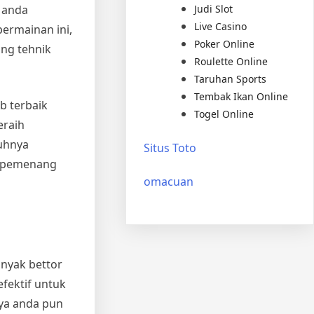
Judi Slot
 anda
Live Casino
ermainan ini,
Poker Online
ng tehnik
Roulette Online
Taruhan Sports
Tembak Ikan Online
b terbaik
Togel Online
eraih
ruhnya
Situs Toto
di pemenang
omacuan
anyak bettor
fektif untuk
nya anda pun