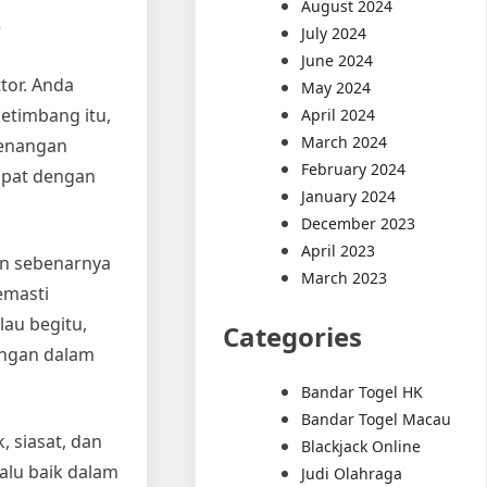
August 2024
e
July 2024
June 2024
tor. Anda
May 2024
etimbang itu,
April 2024
March 2024
menangan
February 2024
apat dengan
January 2024
December 2023
April 2023
an sebenarnya
March 2023
emasti
au begitu,
Categories
ungan dalam
Bandar Togel HK
Bandar Togel Macau
, siasat, dan
Blackjack Online
lalu baik dalam
Judi Olahraga