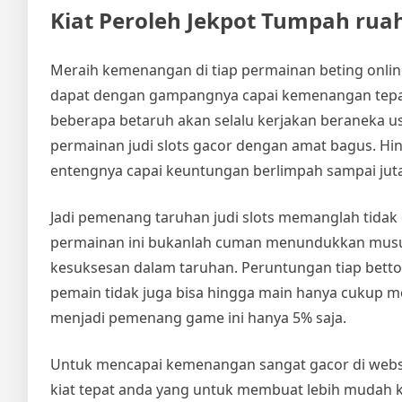
Kiat Peroleh Jekpot Tumpah ruah
Meraih kemenangan di tiap permainan beting online
dapat dengan gampangnya capai kemenangan tepat 
beberapa betaruh akan selalu kerjakan beraneka
permainan judi slots gacor dengan amat bagus. H
entengnya capai keuntungan berlimpah sampai juta
Jadi pemenang taruhan judi slots memanglah tidak
permainan ini bukanlah cuman menundukkan musuh
kesuksesan dalam taruhan. Peruntungan tiap bettor
pemain tidak juga bisa hingga main hanya cukup
menjadi pemenang game ini hanya 5% saja.
Untuk mencapai kemenangan sangat gacor di website 
kiat tepat anda yang untuk membuat lebih mudah keme