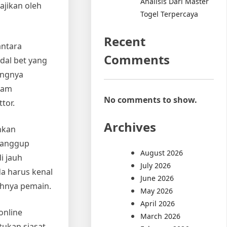
Analisis Dari Master
ajikan oleh
Togel Terpercaya
Recent
antara
Comments
dal bet yang
angnya
lam
No comments to show.
tor.
Archives
hkan
 sanggup
August 2026
i jauh
July 2026
da harus kenal
June 2026
ruhnya pemain.
May 2026
April 2026
online
March 2026
tukan siasat