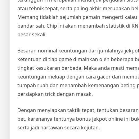
atau tehnik tepat, serta paling akhir merupakan be
Memang tidaklah sejumlah pemain mengerti kalau hak
bandar sah. Chip ini akan menambah statistik di 
besar sekali.
Besaran nominal keuntungan dari jumlahnya jekpot
ketentuan di tiap game dimainkan oleh beberapa bet
tingkat kesukaran berbeda. Maka anda mesti mema
keuntungan meluap dengan cara gacor dan membe
tumpah ruah dan menambah kemenangan beting pali
persiapkan trick dengan masak.
Dengan menyiapkan taktik tepat, tentukan besara
bet, karenanya tentunya bonus jekpot online ini 
serta jadi hartawan secara kejutan.