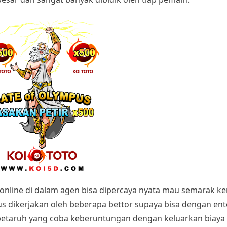
 online di dalam agen bisa dipercaya nyata mau semarak 
us dikerjakan oleh beberapa bettor supaya bisa dengan en
betaruh yang coba keberuntungan dengan keluarkan biaya 