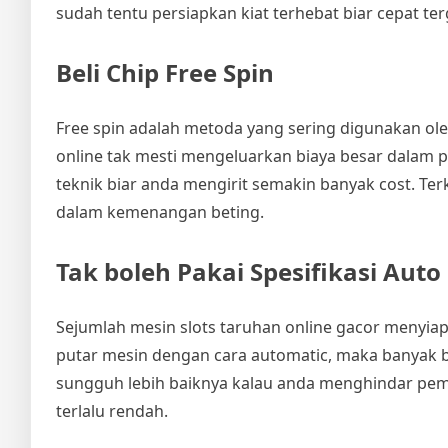
sudah tentu persiapkan kiat terhebat biar cepat ter
Beli Chip Free Spin
Free spin adalah metoda yang sering digunakan ole
online tak mesti mengeluarkan biaya besar dalam p
teknik biar anda mengirit semakin banyak cost. Ter
dalam kemenangan beting.
Tak boleh Pakai Spesifikasi Auto
Sejumlah mesin slots taruhan online gacor menyiapk
putar mesin dengan cara automatic, maka banyak b
sungguh lebih baiknya kalau anda menghindar pema
terlalu rendah.