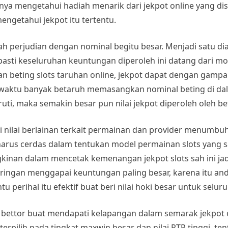
ya mengetahui hadiah menarik dari jekpot online yang dis
engetahui jekpot itu tertentu.
ah perjudian dengan nominal begitu besar. Menjadi satu di
sti keseluruhan keuntungan diperoleh ini datang dari mo
n beting slots taruhan online, jekpot dapat dengan gamp
 waktu banyak betaruh memasangkan nominal beting di da
i, maka semakin besar pun nilai jekpot diperoleh oleh bet
yai nilai berlainan terkait permainan dan provider menumbu
harus cerdas dalam tentukan model permainan slots yang
inan dalam mencetak kemenangan jekpot slots sah ini jad
h ringan menggapai keuntungan paling besar, karena itu an
u perihal itu efektif buat beri nilai hoki besar untuk selu
 bettor buat mendapati kelapangan dalam semarak jekpot 
rpilih pada tingkat maxwin besar dan nilai RTP tinggi, ten