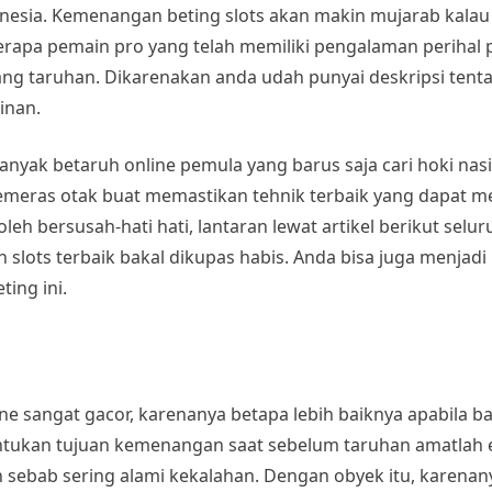
nesia. Kemenangan beting slots akan makin mujarab kalau
rapa pemain pro yang telah memiliki pengalaman perihal p
g taruhan. Dikarenakan anda udah punyai deskripsi tenta
inan.
anyak betaruh online pemula yang barus saja cari hoki nasi
memeras otak buat memastikan tehnik terbaik yang dapat m
 bersusah-hati hati, lantaran lewat artikel berikut selu
 slots terbaik bakal dikupas habis. Anda bisa juga menja
ing ini.
 sangat gacor, karenanya betapa lebih baiknya apabila b
ukan tujuan kemenangan saat sebelum taruhan amatlah e
sebab sering alami kekalahan. Dengan obyek itu, karena