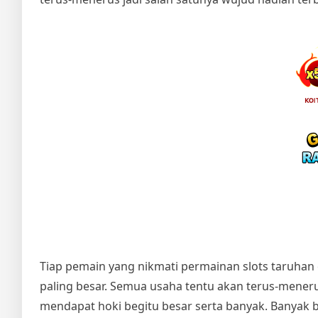
Tiap pemain yang nikmati permainan slots taruhan
paling besar. Semua usaha tentu akan terus-mener
mendapat hoki begitu besar serta banyak. Banyak 