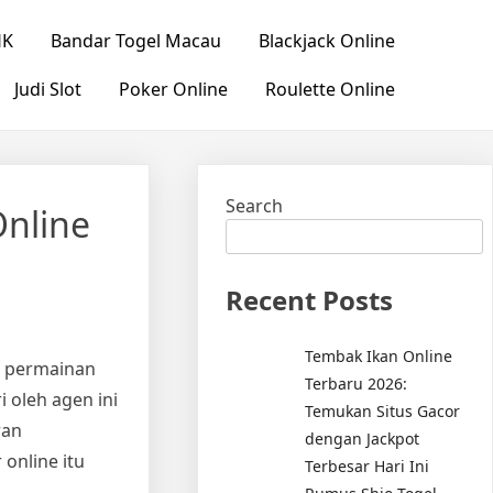
HK
Bandar Togel Macau
Blackjack Online
Judi Slot
Poker Online
Roulette Online
Search
Online
Recent Posts
Tembak Ikan Online
n permainan
Terbaru 2026:
 oleh agen ini
Temukan Situs Gacor
ran
dengan Jackpot
online itu
Terbesar Hari Ini