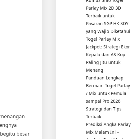
Rumus Shio Togel
Parlay Mix 2D 3D
Terbaik untuk
Pasaran SGP HK SDY
yang Wajib Diketahui
Togel Parlay Mix
Jackpot: Strategi Ekor
Kepala dan AS Kop
Paling Jitu untuk
Menang
Panduan Lengkap
Bermain Togel Parlay
/ Mix untuk Pemula
sampai Pro 2026:
Strategi dan Tips
kemenangan
Terbaik
Prediksi Angka Parlay
tengnya
Mix Malam Ini –
begitu besar