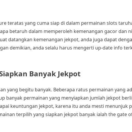
ure teratas yang cuma siap di dalam permainan slots taruha
rapa betaruh dalam memperoleh kemenangan gacor dan ni
uat datangkan kemenangan jekpot, anda juga dapat deng
an demikian, anda selalu harus mengerti up-date info terki
Siapkan Banyak Jekpot
nan yang begitu banyak. Beberapa ratus permainan yang a
p banyak permainan yang menyiapkan jumlah jekpot berl
pai keuntungan jekpot, karena itu anda mesti menunjuk 
rmainan terpilih yang siapkan jekpot banyak ialah the gate