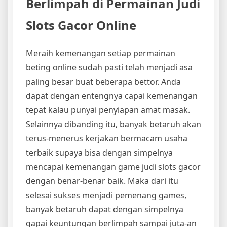
Berlimpah di Permainan Judi
Slots Gacor Online
Meraih kemenangan setiap permainan
beting online sudah pasti telah menjadi asa
paling besar buat beberapa bettor. Anda
dapat dengan entengnya capai kemenangan
tepat kalau punyai penyiapan amat masak.
Selainnya dibanding itu, banyak betaruh akan
terus-menerus kerjakan bermacam usaha
terbaik supaya bisa dengan simpelnya
mencapai kemenangan game judi slots gacor
dengan benar-benar baik. Maka dari itu
selesai sukses menjadi pemenang games,
banyak betaruh dapat dengan simpelnya
gapai keuntungan berlimpah sampai juta-an