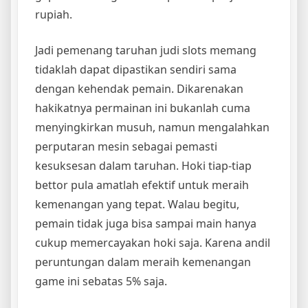
rupiah.
Jadi pemenang taruhan judi slots memang
tidaklah dapat dipastikan sendiri sama
dengan kehendak pemain. Dikarenakan
hakikatnya permainan ini bukanlah cuma
menyingkirkan musuh, namun mengalahkan
perputaran mesin sebagai pemasti
kesuksesan dalam taruhan. Hoki tiap-tiap
bettor pula amatlah efektif untuk meraih
kemenangan yang tepat. Walau begitu,
pemain tidak juga bisa sampai main hanya
cukup memercayakan hoki saja. Karena andil
peruntungan dalam meraih kemenangan
game ini sebatas 5% saja.