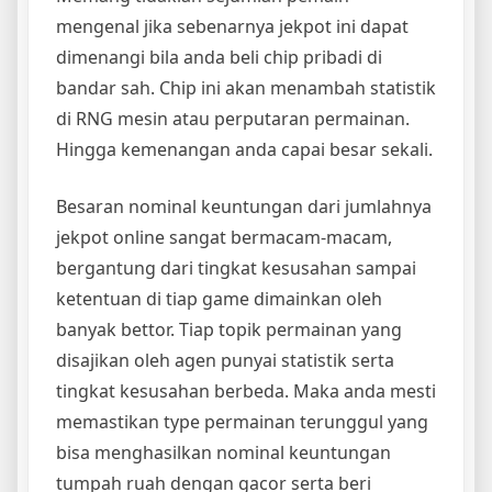
mengenal jika sebenarnya jekpot ini dapat
dimenangi bila anda beli chip pribadi di
bandar sah. Chip ini akan menambah statistik
di RNG mesin atau perputaran permainan.
Hingga kemenangan anda capai besar sekali.
Besaran nominal keuntungan dari jumlahnya
jekpot online sangat bermacam-macam,
bergantung dari tingkat kesusahan sampai
ketentuan di tiap game dimainkan oleh
banyak bettor. Tiap topik permainan yang
disajikan oleh agen punyai statistik serta
tingkat kesusahan berbeda. Maka anda mesti
memastikan type permainan terunggul yang
bisa menghasilkan nominal keuntungan
tumpah ruah dengan gacor serta beri