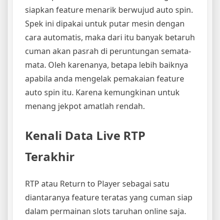
siapkan feature menarik berwujud auto spin.
Spek ini dipakai untuk putar mesin dengan
cara automatis, maka dari itu banyak betaruh
cuman akan pasrah di peruntungan semata-
mata. Oleh karenanya, betapa lebih baiknya
apabila anda mengelak pemakaian feature
auto spin itu. Karena kemungkinan untuk
menang jekpot amatlah rendah.
Kenali Data Live RTP
Terakhir
RTP atau Return to Player sebagai satu
diantaranya feature teratas yang cuman siap
dalam permainan slots taruhan online saja.