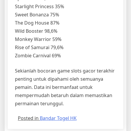
Starlight Princess 35%
Sweet Bonanza 75%
The Dog House 87%
Wild Booster 98,6%
Monkey Warrior 59%
Rise of Samurai 79,6%
Zombie Carnival 69%
Sekianlah bocoran game slots gacor terakhir
penting untuk dipahami oleh semuanya
pemain. Data ini bermanfaat untuk
mempermudah betaruh dalam memastikan
permainan terunggul.
Posted in
Bandar Togel HK