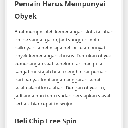
Pemain Harus Mempunyai
Obyek
Buat memperoleh kemenangan slots taruhan
online sangat gacor, jadi sungguh lebih
baiknya bila beberapa bettor telah punyai
obyek kemenangan khusus. Tentukan obyek
kemenangan saat sebelum taruhan pula
sangat mustajab buat menghindar pemain
dari banyak kehilangan anggaran sebab
selalu alami kekalahan. Dengan obyek itu,
jadi anda pun tentu sudah persiapkan siasat
terbaik biar cepat terwujud.
Beli Chip Free Spin