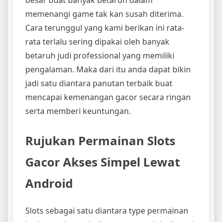
besar buat banyak betaruh dalam
memenangi game tak kan susah diterima.
Cara terunggul yang kami berikan ini rata-
rata terlalu sering dipakai oleh banyak
betaruh judi professional yang memiliki
pengalaman. Maka dari itu anda dapat bikin
jadi satu diantara panutan terbaik buat
mencapai kemenangan gacor secara ringan
serta memberi keuntungan.
Rujukan Permainan Slots
Gacor Akses Simpel Lewat
Android
Slots sebagai satu diantara type permainan