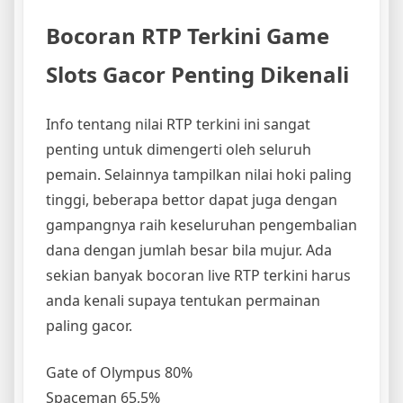
Bocoran RTP Terkini Game
Slots Gacor Penting Dikenali
Info tentang nilai RTP terkini ini sangat
penting untuk dimengerti oleh seluruh
pemain. Selainnya tampilkan nilai hoki paling
tinggi, beberapa bettor dapat juga dengan
gampangnya raih keseluruhan pengembalian
dana dengan jumlah besar bila mujur. Ada
sekian banyak bocoran live RTP terkini harus
anda kenali supaya tentukan permainan
paling gacor.
Gate of Olympus 80%
Spaceman 65,5%