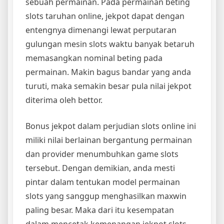
sebuah permainan. Pada permainan beting
slots taruhan online, jekpot dapat dengan
entengnya dimenangi lewat perputaran
gulungan mesin slots waktu banyak betaruh
memasangkan nominal beting pada
permainan. Makin bagus bandar yang anda
turuti, maka semakin besar pula nilai jekpot
diterima oleh bettor.
Bonus jekpot dalam perjudian slots online ini
miliki nilai berlainan bergantung permainan
dan provider menumbuhkan game slots
tersebut. Dengan demikian, anda mesti
pintar dalam tentukan model permainan
slots yang sanggup menghasilkan maxwin
paling besar. Maka dari itu kesempatan