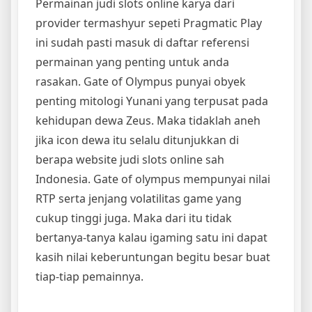
Permainan judi slots online karya dari
provider termashyur sepeti Pragmatic Play
ini sudah pasti masuk di daftar referensi
permainan yang penting untuk anda
rasakan. Gate of Olympus punyai obyek
penting mitologi Yunani yang terpusat pada
kehidupan dewa Zeus. Maka tidaklah aneh
jika icon dewa itu selalu ditunjukkan di
berapa website judi slots online sah
Indonesia. Gate of olympus mempunyai nilai
RTP serta jenjang volatilitas game yang
cukup tinggi juga. Maka dari itu tidak
bertanya-tanya kalau igaming satu ini dapat
kasih nilai keberuntungan begitu besar buat
tiap-tiap pemainnya.