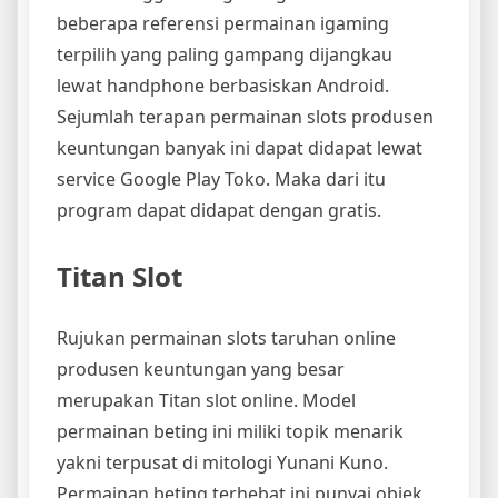
beberapa referensi permainan igaming
terpilih yang paling gampang dijangkau
lewat handphone berbasiskan Android.
Sejumlah terapan permainan slots produsen
keuntungan banyak ini dapat didapat lewat
service Google Play Toko. Maka dari itu
program dapat didapat dengan gratis.
Titan Slot
Rujukan permainan slots taruhan online
produsen keuntungan yang besar
merupakan Titan slot online. Model
permainan beting ini miliki topik menarik
yakni terpusat di mitologi Yunani Kuno.
Permainan beting terhebat ini punyai objek